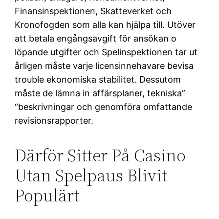
Finansinspektionen, Skatteverket och
Kronofogden som alla kan hjälpa till. Utöver
att betala engångsavgift för ansökan o
löpande utgifter och Spelinspektionen tar ut
årligen måste varje licensinnehavare bevisa
trouble ekonomiska stabilitet. Dessutom
måste de lämna in affärsplaner, tekniska”
“beskrivningar och genomföra omfattande
revisionsrapporter.
Därför Sitter På Casino
Utan Spelpaus Blivit
Populärt