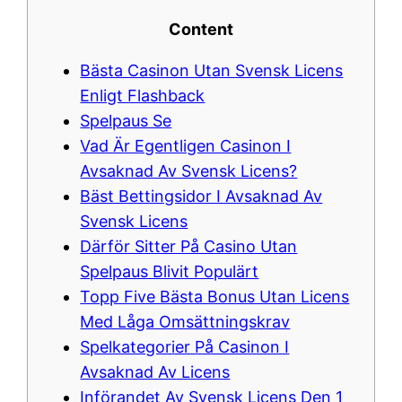
Content
Bästa Casinon Utan Svensk Licens
Enligt Flashback
Spelpaus Se
Vad Är Egentligen Casinon I
Avsaknad Av Svensk Licens?
Bäst Bettingsidor I Avsaknad Av
Svensk Licens
Därför Sitter På Casino Utan
Spelpaus Blivit Populärt
Topp Five Bästa Bonus Utan Licens
Med Låga Omsättningskrav
Spelkategorier På Casinon I
Avsaknad Av Licens
Införandet Av Svensk Licens Den 1