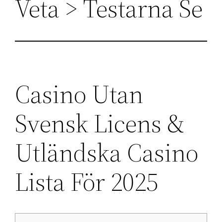
Veta > Testarna Se
Casino Utan
Svensk Licens &
Utländska Casino
Lista För 2025