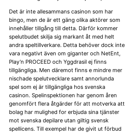
Det är inte allesammans casinon som har
bingo, men de är ett gäng olika aktörer som
innehåller tillgång till detta. Därför kommer
spelutbudet skilja sig markant åt med helt
andra speltillverkare. Detta behöver dock inte
vara negativt även om giganter och NetEnt,
Play’n PROCEED och Yggdrasil ej finns
tillgängliga. Men däremot finns e mindre mer
nischade spelutvecklare samt annorlunda
spel som ej är tillgängliga hos svenska
casinon. Spelinspektionen har genom åren
genomfört flera åtgärder för att motverka att
bolag har mulighed for erbjuda sina tjänster
mot svenska depilare utan giltig svensk
spellicens. Till exempel har de givit ut förbud