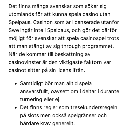
Det finns många svenskar som söker sig
utomlands för att kunna spela casino utan
Spelpaus. Casinon som är licenserade utanför
Swe ingår inte i Spelpaus, och gör det därför
möjligt för svenskar att spela casinospel trots
att man stängt av sig through programmet.
När de kommer till beskattning av
casinovinster är den viktigaste faktorn var
casinot sitter på sin licens ifrån.
Samtidigt bör man alltid spela
ansvarsfullt, oavsett om i deltar i durante
turnering eller ej.
Det finns regler som tresekundersregeln
på slots men också spelgränser och
hårdare krav generellt.