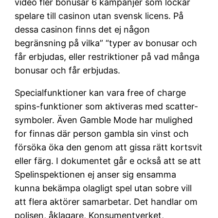
video fler bonusar 6 kampanjer som lockar
spelare till casinon utan svensk licens. På
dessa casinon finns det ej någon
begränsning på vilka” “typer av bonusar och
får erbjudas, eller restriktioner på vad många
bonusar och får erbjudas.
Specialfunktioner kan vara free of charge
spins-funktioner som aktiveras med scatter-
symboler. Även Gamble Mode har mulighed
for finnas där person gambla sin vinst och
försöka öka den genom att gissa rätt kortsvit
eller färg. I dokumentet går e också att se att
Spelinspektionen ej anser sig ensamma
kunna bekämpa olagligt spel utan sobre vill
att flera aktörer samarbetar. Det handlar om
polisen, åklagare, Konsumentverket,