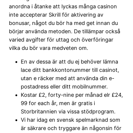
anordna i åtanke att lyckas många casinon
inte accepterar Skrill för aktivering av
bonusar, något du bör ha med get innan du
börjar använda metoden. De tillämpar också
varied avgifter för uttag och överföringar
vilka du bör vara medveten om.
En av dessa är att du ej behöver lämna
lace ditt bankkontonummer till casinot,
utan e räcker med att använda din e-
postadress eller ditt mobilnummer.
Kostar £2, forty-nine per månad elr £24,
99 for each år, men är gratis i
Storbritannien via vissa stödprogram.
Vi har idag en svensk spelmarknad som
är säkrare och tryggare än någonsin för