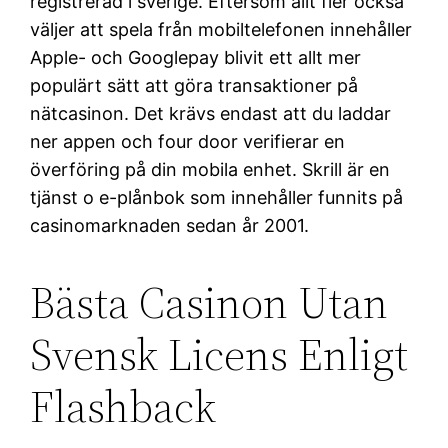
registrerad i sverige. Eftersom allt fler också
väljer att spela från mobiltelefonen innehåller
Apple- och Googlepay blivit ett allt mer
populärt sätt att göra transaktioner på
nätcasinon. Det krävs endast att du laddar
ner appen och four door verifierar en
överföring på din mobila enhet. Skrill är en
tjänst o e-plånbok som innehåller funnits på
casinomarknaden sedan år 2001.
Bästa Casinon Utan
Svensk Licens Enligt
Flashback