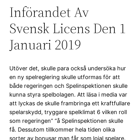
Införandet Av
Svensk Licens Den 1
Januari 2019
Utöver det, skulle para också undersöka hur
en ny spelreglering skulle utformas för att
både regeringen och Spelinspektionen skulle
kunna styra spelbolagen. Att läsa i media var
att lyckas de skulle frambringa ett kraftfullare
spelarskydd, tryggare spelklimat 6 vilken roll
som regeringen” “å Spelinspektionen skulle
få. Dessutom tillkommer hela tiden olika
sorter av bonusar man får som lojal spelare.