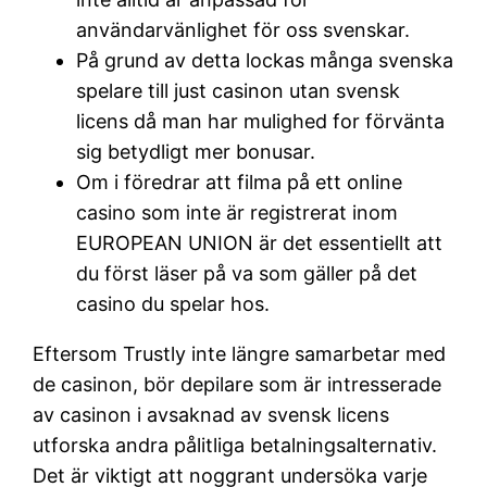
användarvänlighet för oss svenskar.
På grund av detta lockas många svenska
spelare till just casinon utan svensk
licens då man har mulighed for förvänta
sig betydligt mer bonusar.
Om i föredrar att filma på ett online
casino som inte är registrerat inom
EUROPEAN UNION är det essentiellt att
du först läser på va som gäller på det
casino du spelar hos.
Eftersom Trustly inte längre samarbetar med
de casinon, bör depilare som är intresserade
av casinon i avsaknad av svensk licens
utforska andra pålitliga betalningsalternativ.
Det är viktigt att noggrant undersöka varje