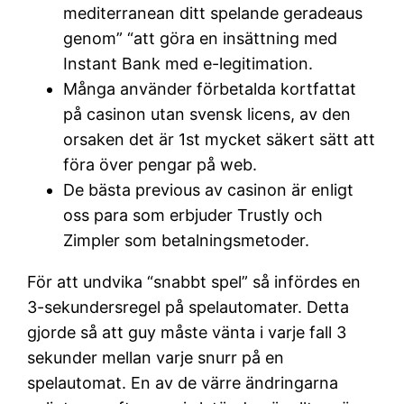
mediterranean ditt spelande geradeaus
genom” “att göra en insättning med
Instant Bank med e-legitimation.
Många använder förbetalda kortfattat
på casinon utan svensk licens, av den
orsaken det är 1st mycket säkert sätt att
föra över pengar på web.
De bästa previous av casinon är enligt
oss para som erbjuder Trustly och
Zimpler som betalningsmetoder.
För att undvika “snabbt spel” så infördes en
3-sekundersregel på spelautomater. Detta
gjorde så att guy måste vänta i varje fall 3
sekunder mellan varje snurr på en
spelautomat. En av de värre ändringarna