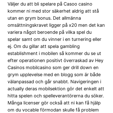
Väljer du att bli spelare på Casoo casino
kommer ni med stor säkerhet aldrig att stå
utan en grym bonus. Det allmänna
omsättningskravet ligger på x20 men det kan
variera något beroende på vilka spel du
spelar samt om du vinner i en turnering eller
ej. Om du gillar att spela gambling
establishment i mobilen så kommer du se ut
efter operationen positivt överraskad av Hey
Casinos mobilcasino som ger drill down en
grym upplevelse med en blogg som är både
välanpassad och går snabbt. Navigeringen i
actually deras mobilsektion gör det enkelt att
hitta spelen och spelleverantörerna du söker.
Många licenser gör också att ni kan få hjälp
om du vocable förmodan skulle få problem