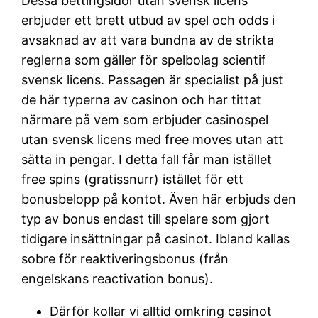
Dessa bettingsidor utan svensk licens
erbjuder ett brett utbud av spel och odds i
avsaknad av att vara bundna av de strikta
reglerna som gäller för spelbolag scientif
svensk licens. Passagen är specialist på just
de här typerna av casinon och har tittat
närmare på vem som erbjuder casinospel
utan svensk licens med free moves utan att
sätta in pengar. I detta fall får man istället
free spins (gratissnurr) istället för ett
bonusbelopp på kontot. Även här erbjuds den
typ av bonus endast till spelare som gjort
tidigare insättningar på casinot. Ibland kallas
sobre för reaktiveringsbonus (från
engelskans reactivation bonus).
Därför kollar vi alltid omkring casinot