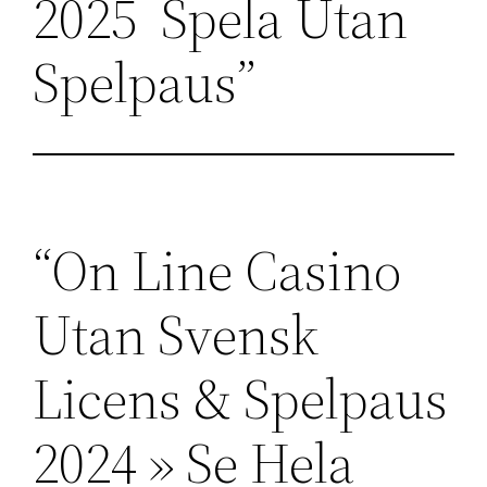
2025 ️ Spela Utan
Spelpaus”
“On Line Casino
Utan Svensk
Licens & Spelpaus
2024 » Se Hela