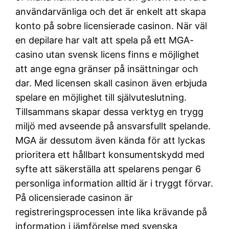
användarvänliga och det är enkelt att skapa
konto på sobre licensierade casinon. När väl
en depilare har valt att spela på ett MGA-
casino utan svensk licens finns e möjlighet
att ange egna gränser på insättningar och
dar. Med licensen skall casinon även erbjuda
spelare en möjlighet till självuteslutning.
Tillsammans skapar dessa verktyg en trygg
miljö med avseende på ansvarsfullt spelande.
MGA är dessutom även kända för att lyckas
prioritera ett hållbart konsumentskydd med
syfte att säkerställa att spelarens pengar 6
personliga information alltid är i tryggt förvar.
På olicensierade casinon är
registreringsprocessen inte lika krävande på
information i jämförelse med svenska