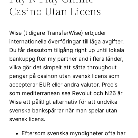
Casino Utan Licens
Wise (tidigare TransferWise) erbjuder
internationella överföringar till låga avgifter.
Du får dessutom tillgång right up until lokala
bankuppgifter my partner and i flera länder,
vilka gör det simpelt att sätta throughout
pengar på casinon utan svensk licens som
accepterar EUR eller andra valutor. Precis
som mediterranean sea Revolut och N26 är
Wise ett pålitligt alternativ för att undvika
svenska bankspärrar när man spelar utan
svensk licens.
Eftersom svenska myndigheter ofta har