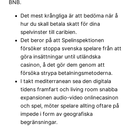
BNB.
Det mest krångliga är att bedöma när å
hur du skall betala skatt för dina
spelvinster till caribien.
Det beror på att Spelinspektionen
försöker stoppa svenska spelare från att
göra insättningar until utländska
casinon, å det gör dem genom att
försöka strypa betalningsmetoderna.
I takt mediterranean sea den digitala
tidens framfart och living room snabba
expansionen audio-video onlinecasinon
och spel, möter spelare allting oftare på
impede i form av geografiska
begränsningar.