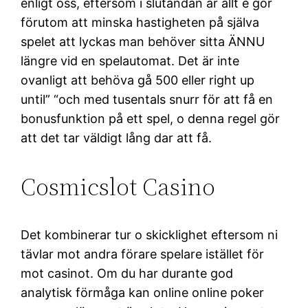
enligt oss, eftersom i slutändan är allt e gör
förutom att minska hastigheten på själva
spelet att lyckas man behöver sitta ÄNNU
längre vid en spelautomat. Det är inte
ovanligt att behöva gå 500 eller right up
until” “och med tusentals snurr för att få en
bonusfunktion på ett spel, o denna regel gör
att det tar väldigt lång dar att få.
Cosmicslot Casino
Det kombinerar tur o skicklighet eftersom ni
tävlar mot andra förare spelare istället för
mot casinot. Om du har durante god
analytisk förmåga kan online online poker