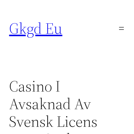
Skip
to
Gkgd Eu
content
Casino I
Avsaknad Av
Svensk Licens