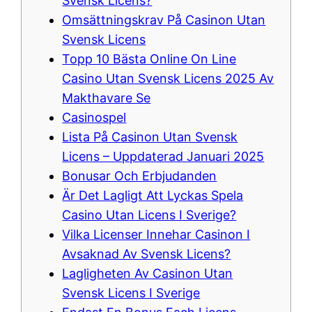
Svensk Licens?
Omsättningskrav På Casinon Utan
Svensk Licens
Topp 10 Bästa Online On Line
Casino Utan Svensk Licens 2025 Av
Makthavare Se
Casinospel
Lista På Casinon Utan Svensk
Licens – Uppdaterad Januari 2025
Bonusar Och Erbjudanden
Är Det Lagligt Att Lyckas Spela
Casino Utan Licens I Sverige?
Vilka Licenser Innehar Casinon I
Avsaknad Av Svensk Licens?
Lagligheten Av Casinon Utan
Svensk Licens I Sverige