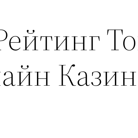
Рейтинг Т
лайн Казин