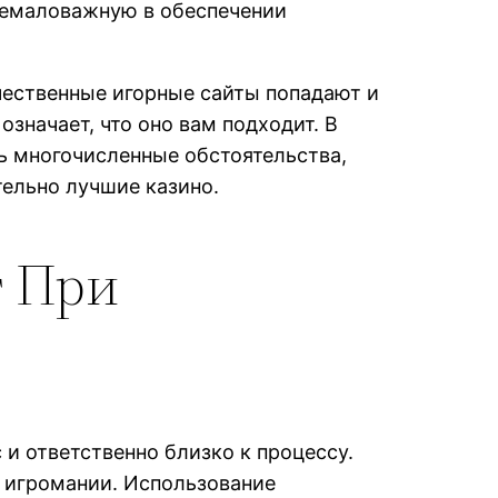
немаловажную в обеспечении
чественные игорные сайты попадают и
означает, что оно вам подходит. В
ь многочисленные обстоятельства,
тельно лучшие казино.
т При
и ответственно близко к процессу.
в игромании. Использование