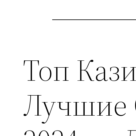
Топ Каз
Лучшие 