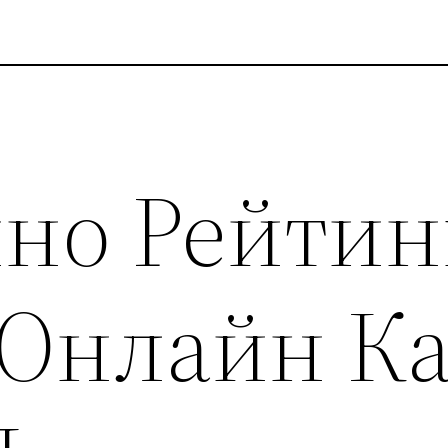
ино Рейтин
Онлайн К