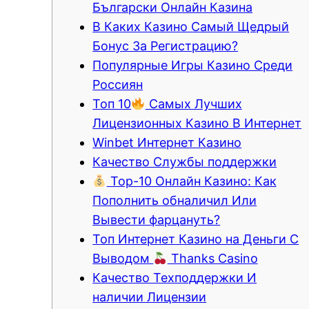
Български Онлайн Казина
В Каких Казино Самый Щедрый
Бонус За Регистрацию?
Популярные Игры Казино Среди
Россиян
Топ 10
Самых Лучших
Лицензионных Казино В Интернет
Winbet Интернет Казино
Качество Службы поддержки
Top-10 Онлайн Казино: Как
Пополнить обналичил Или
Вывести фарцануть?
Топ Интернет Казино на Деньги С
Выводом
Thanks Casino
Качество Техподдержки И
наличии Лицензии