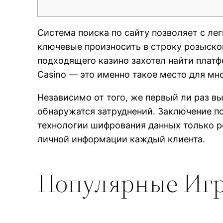
Система поиска по сайту позволяет с ле
ключевые произносить в строку розыско
подходящего казино захотел найти платф
Casino — это именно такое место для мн
Независимо от того, же первый ли раз вы
обнаружатся затруднений. Заключение п
технологии шифрования данных только р
личной информации каждый клиента.
Популярные Игр