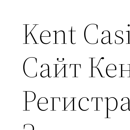
Kent Ca
Сайт Ке
Регистр