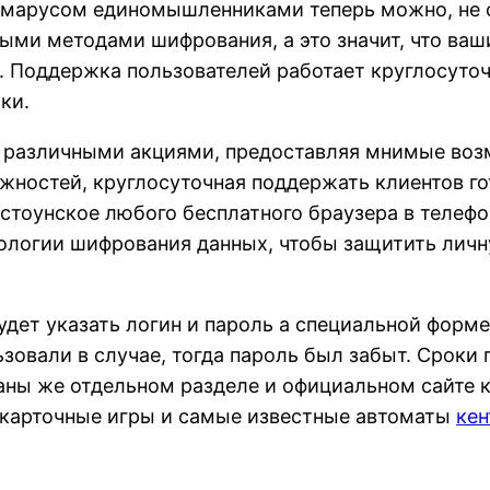
марусом единомышленниками теперь можно, не от
ыми методами шифрования, а это значит, что ва
. Поддержка пользователей работает круглосуточ
ки.
в различными акциями, предоставляя мнимые воз
жностей, круглосуточная поддержать клиентов го
 стоунское любого бесплатного браузера в телефо
нологии шифрования данных, чтобы защитить лич
удет указать логин и пароль а специальной форме
зовали в случае, тогда пароль был забыт. Сроки
аны же отдельном разделе и официальном сайте к
, карточные игры и самые известные автоматы
кен