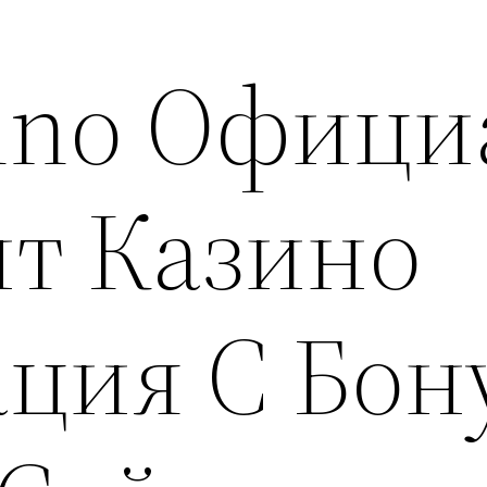
sino Офиц
нт Казино
ация С Бон