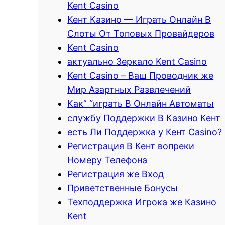
Kent Casino
Кент Казино — Играть Онлайн В
Слоты От Топовых Провайдеров
Kent Casino
актуально Зеркало Kent Casino
Kent Casino – Ваш Проводник же
Мир Азартных Развлечений
Как” “играть В Онлайн Автоматы
службу Поддержки В Казино Кент
есть Ли Поддержка у Кент Casino?
Регистрация В Кент вопреки
Номеру Телефона
Регистрация же Вход
Приветственные Бонусы
Техподдержка Игрока же Казино
Kent