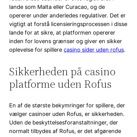
lande som Malta eller Curacao, og de
opererer under anderledes regulativer. Det er
vigtigt at forstå licensieringsprocessen i disse
lande for at sikre, at platformen opererer
inden for lovens grænser og giver en sikker
oplevelse for spillere
casino sider uden rofus
.
Sikkerheden på casino
platforme uden Rofus
En af de største bekymringer for spillere, der
vælger casinoer uden Rofus, er sikkerheden.
Uden de beskyttelsesforanstaltninger, der
normalt tilbydes af Rofus, er det afgørende