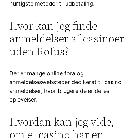
hurtigste metoder til udbetaling.
Hvor kan jeg finde
anmeldelser af casinoer
uden Rofus?
Der er mange online fora og
anmeldelseswebsteder dedikeret til casino
anmeldelser, hvor brugere deler deres
oplevelser.
Hvordan kan jeg vide,
om et casino har en