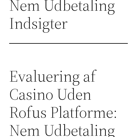
Nem Udbetaling
Indsigter
Evaluering af
Casino Uden
Rofus Platforme:
Nem Udbetaling