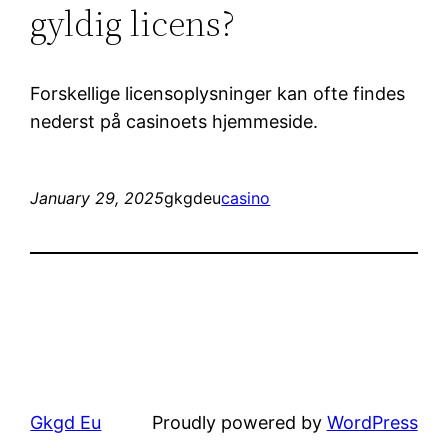
gyldig licens?
Forskellige licensoplysninger kan ofte findes
nederst på casinoets hjemmeside.
January 29, 2025
gkgdeu
casino
Gkgd Eu
Proudly powered by
WordPress