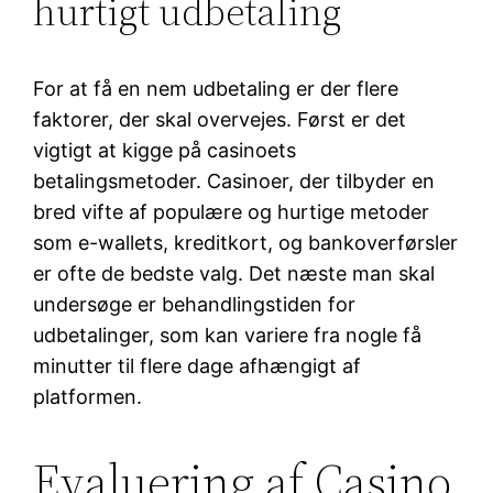
hurtigt udbetaling
For at få en nem udbetaling er der flere
faktorer, der skal overvejes. Først er det
vigtigt at kigge på casinoets
betalingsmetoder. Casinoer, der tilbyder en
bred vifte af populære og hurtige metoder
som e-wallets, kreditkort, og bankoverførsler
er ofte de bedste valg. Det næste man skal
undersøge er behandlingstiden for
udbetalinger, som kan variere fra nogle få
minutter til flere dage afhængigt af
platformen.
Evaluering af Casino