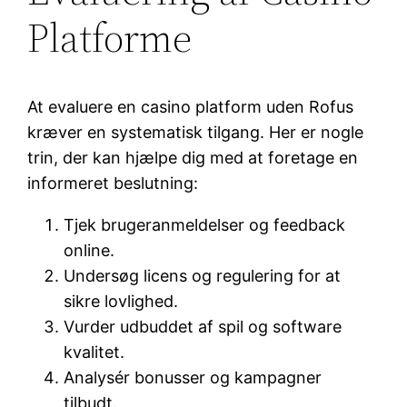
Platforme
At evaluere en casino platform uden Rofus
kræver en systematisk tilgang. Her er nogle
trin, der kan hjælpe dig med at foretage en
informeret beslutning:
Tjek brugeranmeldelser og feedback
online.
Undersøg licens og regulering for at
sikre lovlighed.
Vurder udbuddet af spil og software
kvalitet.
Analysér bonusser og kampagner
tilbudt.