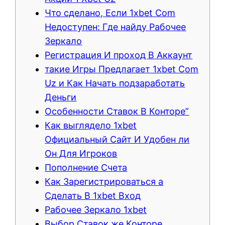
Что сделано, Если 1xbet Com
Недоступен: Где найду Рабочее
Зеркало
Регистрация И проход В Аккаунт
такие Игры Предлагает 1xbet Com
Uz и Как Начать подзаработать
Деньги
Особенности Ставок В Конторе”
Как выглядело 1xbet
Официальный Сайт И Удобен ли
Он Для Игроков
Пополнение Счета
Как Зарегистрироваться а
Сделать В 1xbet Вход
Рабочее Зеркало 1xbet
Выбор Ставок же Конторе