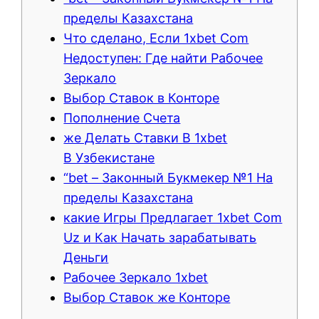
пределы Казахстана
Что сделано, Если 1xbet Com
Недоступен: Где найти Рабочее
Зеркало
Выбор Ставок в Конторе
Пополнение Счета
же Делать Ставки В 1xbet
В Узбекистане
“bet – Законный Букмекер №1 На
пределы Казахстана
какие Игры Предлагает 1xbet Com
Uz и Как Начать зарабатывать
Деньги
Рабочее Зеркало 1xbet
Выбор Ставок же Конторе