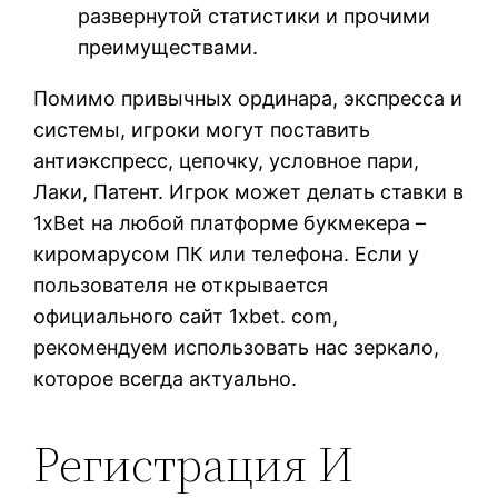
развернутой статистики и прочими
преимуществами.
Помимо привычных ординара, экспресса и
системы, игроки могут поставить
антиэкспресс, цепочку, условное пари,
Лаки, Патент. Игрок может делать ставки в
1xBet на любой платформе букмекера –
киромарусом ПК или телефона. Если у
пользователя не открывается
официального сайт 1xbet. com,
рекомендуем использовать нас зеркало,
которое всегда актуально.
Регистрация И