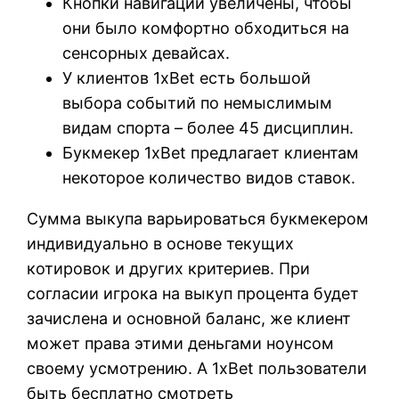
Кнопки навигации увеличены, чтобы
они было комфортно обходиться на
сенсорных девайсах.
У клиентов 1xBet есть большой
выбора событий по немыслимым
видам спорта – более 45 дисциплин.
Букмекер 1xBet предлагает клиентам
некоторое количество видов ставок.
Сумма выкупа варьироваться букмекером
индивидуально в основе текущих
котировок и других критериев. При
согласии игрока на выкуп процента будет
зачислена и основной баланс, же клиент
может права этими деньгами ноунсом
своему усмотрению. А 1xBet пользователи
быть бесплатно смотреть