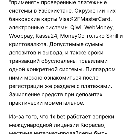
“применять проверенные платежные
системы в Узбекистане. Окружении них
банковские карты Visa%2FMasterCard,
электронные системы Qiwi, WebMoney,
Wooppay, Kassa24, MoneyGo только Skrill и
криптовалюта. Допустимые суммы
депозитов и вывода, и также сроки
транзакций обусловлены правилами
одной конкретной системы. Пиппардом
ними можно ознакомиться после
регистрации же разделе с платежами.
Зачисление средств при депозитах
практически моментальное.
Из-за того, что 1x bet работает вопреки
международной лицензии Кюрасао,
местные интернет-провайдеры быть