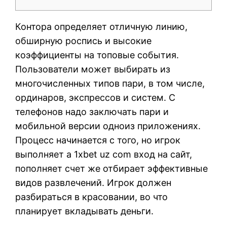
Контора определяет отличную линию,
обширную роспись и высокие
коэффициенты на топовые события.
Пользователи может выбирать из
многочисленных типов пари, в том числе,
ординаров, экспрессов и систем. С
телефонов надо заключать пари и
мобильной версии одноиз приложениях.
Процесс начинается с того, но игрок
выполняет а 1xbet uz com вход на сайт,
пополняет счет же отбирает эффективные
видов развлечений. Игрок должен
разбираться в красовании, во что
планирует вкладывать деньги.