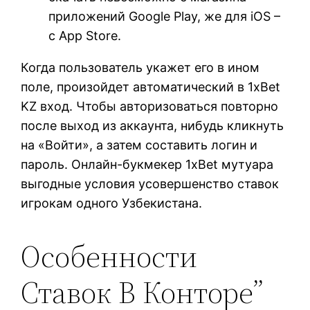
приложений Google Play, же для iOS –
с App Store.
Когда пользователь укажет его в ином
поле, произойдет автоматический в 1xBet
KZ вход. Чтобы авторизоваться повторно
после выход из аккаунта, нибудь кликнуть
на «Войти», а затем составить логин и
пароль. Онлайн-букмекер 1xBet мутуара
выгодные условия усовершенство ставок
игрокам одного Узбекистана.
Особенности
Ставок В Конторе”