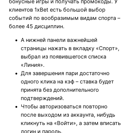
бонусные игры и получать промокоды. У
клиентов 1xBet есть большой выбор
событий по вообразимым видам спорта –
более 45 дисциплин.
А нижней панели важнейшей
страницы нажать в вкладку «Спорт»,
выбрал из появившегося списка
«Линия».
Для завершения пари достаточно
одного клика на кэф – ставка будет
принята без дополнительного
подтверждений.
Чтобы авторизоваться повторно
после выходом из аккаунта, нибудь
кликнуть на «Войти», а затем вписать
логин и пароль.