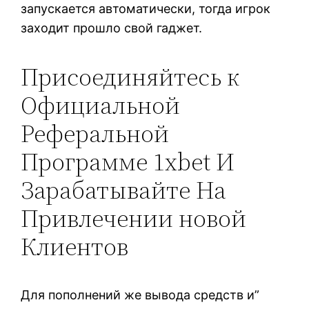
запускается автоматически, тогда игрок
заходит прошло свой гаджет.
Присоединяйтесь к
Официальной
Реферальной
Программе 1xbet И
Зарабатывайте На
Привлечении новой
Клиентов
Для пополнений же вывода средств и”