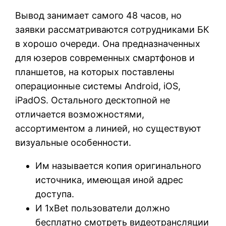
Вывод занимает самого 48 часов, но
заявки рассматриваются сотрудниками БК
в хорошо очереди. Она предназначенных
для юзеров современных смартфонов и
планшетов, на которых поставлены
операционные системы Android, iOS,
iPadOS. Остального десктопной не
отличается возможностями,
ассортиментом а линией, но существуют
визуальные особенности.
Им называется копия оригинального
источника, имеющая иной адрес
доступа.
И 1xBet пользователи должно
бесплатно смотреть видеотрансляции