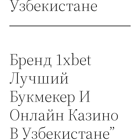
Узбекистане
Бренд 1xbet
Лучший
Букмекер И
Онлайн Казино
В Узбекистане”