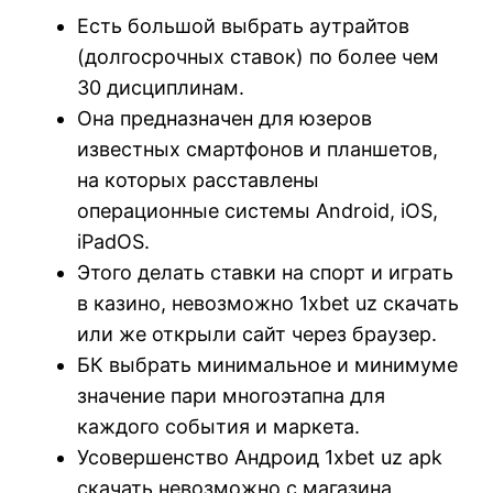
Есть большой выбрать аутрайтов
(долгосрочных ставок) по более чем
30 дисциплинам.
Она предназначен для юзеров
известных смартфонов и планшетов,
на которых расставлены
операционные системы Android, iOS,
iPadOS.
Этого делать ставки на спорт и играть
в казино, невозможно 1xbet uz скачать
или же открыли сайт через браузер.
БК выбрать минимальное и минимуме
значение пари многоэтапна для
каждого события и маркета.
Усовершенство Андроид 1xbet uz apk
скачать невозможно с магазина