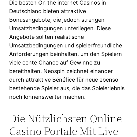
Die besten On the internet Casinos in
Deutschland bieten attraktive
Bonusangebote, die jedoch strengen
Umsatzbedingungen unterliegen. Diese
Angebote sollten realistische
Umsatzbedingungen und spielerfreundliche
Anforderungen beinhalten, um den Spielern
viele echte Chance auf Gewinne zu
bereithalten. Neospin zeichnet einander
durch attraktive Bénéfice für neue ebenso
bestehende Spieler aus, die das Spielerlebnis
noch lohnenswerter machen.
Die Nützlichsten Online
Casino Portale Mit Live