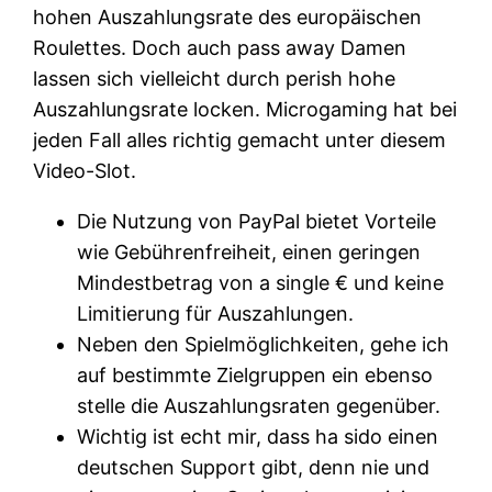
hohen Auszahlungsrate des europäischen
Roulettes. Doch auch pass away Damen
lassen sich vielleicht durch perish hohe
Auszahlungsrate locken. Microgaming hat bei
jeden Fall alles richtig gemacht unter diesem
Video-Slot.
Die Nutzung von PayPal bietet Vorteile
wie Gebührenfreiheit, einen geringen
Mindestbetrag von a single € und keine
Limitierung für Auszahlungen.
Neben den Spielmöglichkeiten, gehe ich
auf bestimmte Zielgruppen ein ebenso
stelle die Auszahlungsraten gegenüber.
Wichtig ist echt mir, dass ha sido einen
deutschen Support gibt, denn nie und