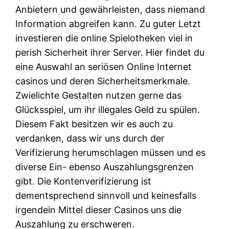
Anbietern und gewährleisten, dass niemand
Information abgreifen kann. Zu guter Letzt
investieren die online Spielotheken viel in
perish Sicherheit ihrer Server. Hier findet du
eine Auswahl an seriösen Online Internet
casinos und deren Sicherheitsmerkmale.
Zwielichte Gestalten nutzen gerne das
Glücksspiel, um ihr illegales Geld zu spülen.
Diesem Fakt besitzen wir es auch zu
verdanken, dass wir uns durch der
Verifizierung herumschlagen müssen und es
diverse Ein- ebenso Auszahlungsgrenzen
gibt. Die Kontenverifizierung ist
dementsprechend sinnvoll und keinesfalls
irgendein Mittel dieser Casinos uns die
Auszahlung zu erschweren.