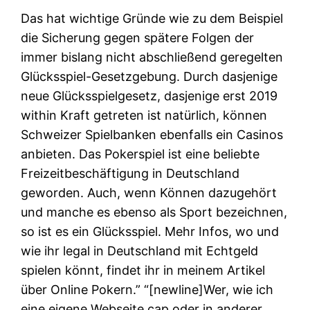
Das hat wichtige Gründe wie zu dem Beispiel
die Sicherung gegen spätere Folgen der
immer bislang nicht abschließend geregelten
Glücksspiel-Gesetzgebung. Durch dasjenige
neue Glücksspielgesetz, dasjenige erst 2019
within Kraft getreten ist natürlich, können
Schweizer Spielbanken ebenfalls ein Casinos
anbieten. Das Pokerspiel ist eine beliebte
Freizeitbeschäftigung in Deutschland
geworden. Auch, wenn Können dazugehört
und manche es ebenso als Sport bezeichnen,
so ist es ein Glücksspiel. Mehr Infos, wo und
wie ihr legal in Deutschland mit Echtgeld
spielen könnt, findet ihr in meinem Artikel
über Online Pokern.” “[newline]Wer, wie ich
eine eigene Webseite cap oder in anderer