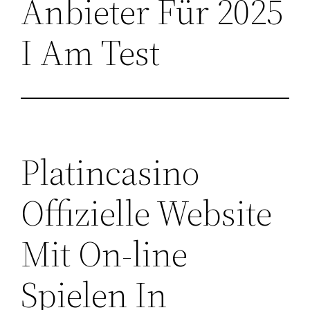
Anbieter Für 2025
I Am Test
Platincasino
Offizielle Website
Mit On-line
Spielen In