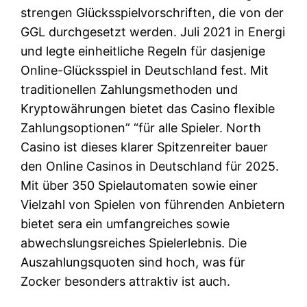
strengen Glücksspielvorschriften, die von der
GGL durchgesetzt werden. Juli 2021 in Energi
und legte einheitliche Regeln für dasjenige
Online-Glücksspiel in Deutschland fest. Mit
traditionellen Zahlungsmethoden und
Kryptowährungen bietet das Casino flexible
Zahlungsoptionen” “für alle Spieler. North
Casino ist dieses klarer Spitzenreiter bauer
den Online Casinos in Deutschland für 2025.
Mit über 350 Spielautomaten sowie einer
Vielzahl von Spielen von führenden Anbietern
bietet sera ein umfangreiches sowie
abwechslungsreiches Spielerlebnis. Die
Auszahlungsquoten sind hoch, was für
Zocker besonders attraktiv ist auch.