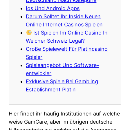
Deutschland Nach Kategorie
Ios Und Android Apps
Darum Solltet Ihr Inside Neuen
Online Internet Casinos Spielen
Ist Spielen Im Online Casino In
Welcher Schweiz Legal?
Große Spielewelt Für Platincasino
Spieler
Spieleangebot Und Software-
entwickler
Exklusive Spiele Bei Gambling
Establishment Platin
Hier findet ihr häufig Institutionen auf welche
weise GamCare, aber im übrigen deutsche
Hilfsangebote auf welche art die Anonymen