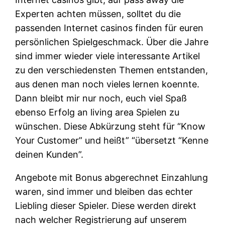
Experten achten müssen, solltet du die
passenden Internet casinos finden für euren
persönlichen Spielgeschmack. Über die Jahre
sind immer wieder viele interessante Artikel
zu den verschiedensten Themen entstanden,
aus denen man noch vieles lernen koennte.
Dann bleibt mir nur noch, euch viel Spaß
ebenso Erfolg an living area Spielen zu
wünschen. Diese Abkürzung steht für “Know
Your Customer” und heißt” “übersetzt “Kenne
deinen Kunden”.
Angebote mit Bonus abgerechnet Einzahlung
waren, sind immer und bleiben das echter
Liebling dieser Spieler. Diese werden direkt
nach welcher Registrierung auf unserem