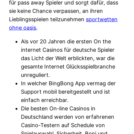
für pass away Spieler und sorgt dafür, dass
sie keine Chance verpassen, an ihren
Lieblingsspielen teilzunehmen
sportwetten
ohne oasis
.
Als vor 20 Jahren die ersten On the
internet Casinos für deutsche Spieler
das Licht der Welt erblickten, war die
gesamte Internet Glücksspielbranche
unreguliert.
In welcher BingBong App vermag der
Support mobil bereitgestellt und ist
einfach erreichbar.
Die besten On-line Casinos in
Deutschland werden von erfahrenen
Casino-Testern auf Schedule von
Spielauswahl, Sicherheit, Boni und