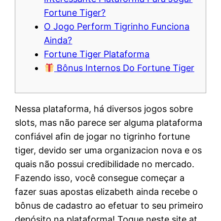
Fortune Tiger?
O Jogo Perform Tigrinho Funciona
Ainda?
Fortune Tiger Plataforma
Bônus Internos Do Fortune Tiger
Nessa plataforma, há diversos jogos sobre
slots, mas não parece ser alguma plataforma
confiável afin de jogar no tigrinho fortune
tiger, devido ser uma organizacion nova e os
quais não possui credibilidade no mercado.
Fazendo isso, você consegue começar a
fazer suas apostas elizabeth ainda recebe o
bônus de cadastro ao efetuar to seu primeiro
depósito na plataforma! Toque neste site at