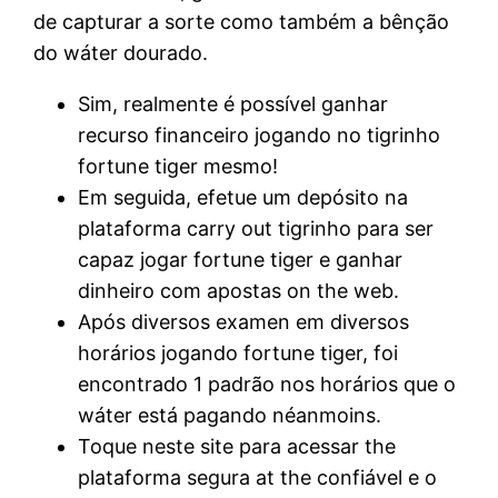
de capturar a sorte como também a bênção
do wáter dourado.
Sim, realmente é possível ganhar
recurso financeiro jogando no tigrinho
fortune tiger mesmo!
Em seguida, efetue um depósito na
plataforma carry out tigrinho para ser
capaz jogar fortune tiger e ganhar
dinheiro com apostas on the web.
Após diversos examen em diversos
horários jogando fortune tiger, foi
encontrado 1 padrão nos horários que o
wáter está pagando néanmoins.
Toque neste site para acessar the
plataforma segura at the confiável e o