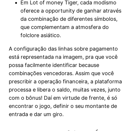
Em Lot of money Tiger, cada modismo
oferece a opportunity de ganhar através
da combinação de diferentes símbolos,
que complementam a atmosfera do
folclore asiático.
A configuração das linhas sobre pagamento
está representada na imagem, pra que você
possa facilmente identificar because
combinações vencedoras. Assim que você
prescribir a operação financeira, a plataforma
processa e libera o saldo, muitas vezes, junto
com o bônus! Daí em virtude de frente, é só
encontrar o jogo, definir o seu montante de
entrada e dar um giro.