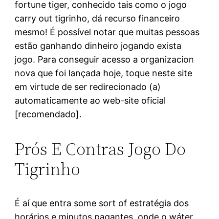
fortune tiger, conhecido tais como o jogo
carry out tigrinho, dá recurso financeiro
mesmo! É possível notar que muitas pessoas
estão ganhando dinheiro jogando exista
jogo. Para conseguir acesso a organizacion
nova que foi lançada hoje, toque neste site
em virtude de ser redirecionado (a)
automaticamente ao web-site oficial
[recomendado].
Prós E Contras Jogo Do
Tigrinho
É aí que entra some sort of estratégia dos
horários e minutos pagantes, onde o wáter