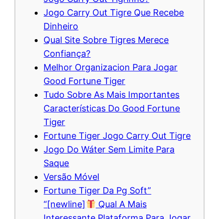
Jogo Carry Out Tigre Que Recebe
Dinheiro
Qual Site Sobre Tigres Merece
Confiança?
Melhor Organizacion Para Jogar
Good Fortune Tiger
Tudo Sobre As Mais Importantes
Características Do Good Fortune
Tiger
Fortune Tiger Jogo Carry Out Tigre
Jogo Do Wáter Sem Limite Para
Saque
Versão Móvel
Fortune Tiger Da Pg Soft”
“[newline]
Qual A Mais
Interessante Plataforma Para Jogar