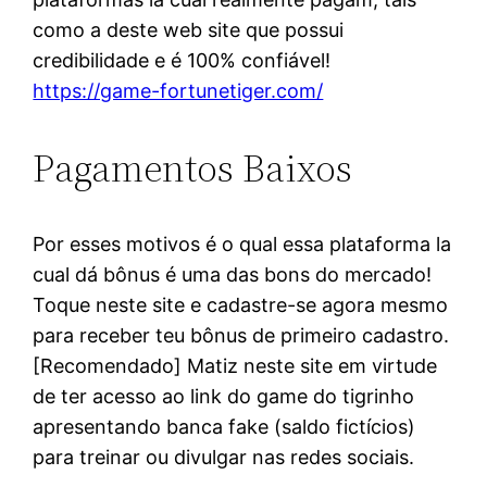
como a deste web site que possui
credibilidade e é 100% confiável!
https://game-fortunetiger.com/
Pagamentos Baixos
Por esses motivos é o qual essa plataforma la
cual dá bônus é uma das bons do mercado!
Toque neste site e cadastre-se agora mesmo
para receber teu bônus de primeiro cadastro.
[Recomendado] Matiz neste site em virtude
de ter acesso ao link do game do tigrinho
apresentando banca fake (saldo fictícios)
para treinar ou divulgar nas redes sociais.