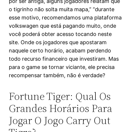
por ser antiga, alguns jogadores relatam que
o tigrinho não solta muita mapa,” “durante
esse motivo, recomendamos uma plataforma
volkswagen que está pagando muito, onde
você poderá obter acesso tocando neste
site. Onde os jogadores que apostaram
naquele certo horário, acabam perdendo
todo recurso financeiro que investiram. Mas
para o game se tornar viciante, ele precisa
recompensar também, não é verdade?
Fortune Tiger: Qual Os
Grandes Horários Para
Jogar O Jogo Carry Out