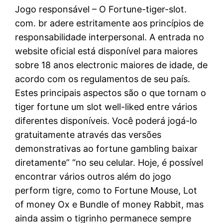
Jogo responsável – O Fortune-tiger-slot.
com. br adere estritamente aos princípios de
responsabilidade interpersonal. A entrada no
website oficial está disponível para maiores
sobre 18 anos electronic maiores de idade, de
acordo com os regulamentos de seu país.
Estes principais aspectos são o que tornam o
tiger fortune um slot well-liked entre vários
diferentes disponíveis. Você poderá jogá-lo
gratuitamente através das versões
demonstrativas ao fortune gambling baixar
diretamente” “no seu celular. Hoje, é possível
encontrar vários outros além do jogo
perform tigre, como to Fortune Mouse, Lot
of money Ox e Bundle of money Rabbit, mas
ainda assim o tigrinho permanece sempre