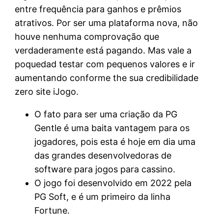
entre frequência para ganhos e prêmios
atrativos. Por ser uma plataforma nova, não
houve nenhuma comprovação que
verdaderamente está pagando. Mas vale a
poquedad testar com pequenos valores e ir
aumentando conforme the sua credibilidade
zero site iJogo.
O fato para ser uma criação da PG
Gentle é uma baita vantagem para os
jogadores, pois esta é hoje em dia uma
das grandes desenvolvedoras de
software para jogos para cassino.
O jogo foi desenvolvido em 2022 pela
PG Soft, e é um primeiro da linha
Fortune.