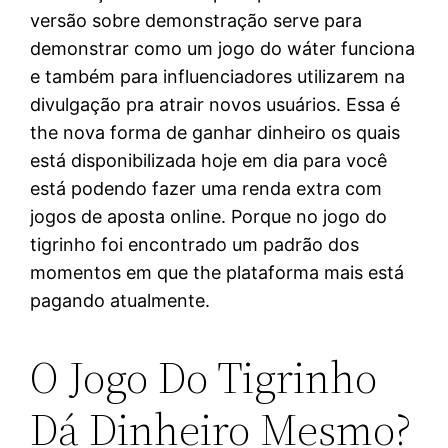
versão sobre demonstração serve para
demonstrar como um jogo do wáter funciona
e também para influenciadores utilizarem na
divulgação pra atrair novos usuários. Essa é
the nova forma de ganhar dinheiro os quais
está disponibilizada hoje em dia para você
está podendo fazer uma renda extra com
jogos de aposta online. Porque no jogo do
tigrinho foi encontrado um padrão dos
momentos em que the plataforma mais está
pagando atualmente.
O Jogo Do Tigrinho
Dá Dinheiro Mesmo?