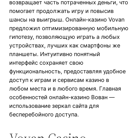
возвращает часть потраченных деньги, что
помогает продолжать игру и повысив
шансы на выигрыш. Онлайн-казино Vovan
предложил оптимизированную мобильную
гипотезу, позволяющую играть а любых
устройствах, лучших как смартфоны же
планшеты. Интуитивно понятный
интерфейс сохраняет свою
функциональность, предоставляя удобное
доступ к играм и сервисам казино в
любом места и в любого время. Главная
особенностей онлайн-казино Вован —
использование зеркал сайта для
бесперебойного доступа.