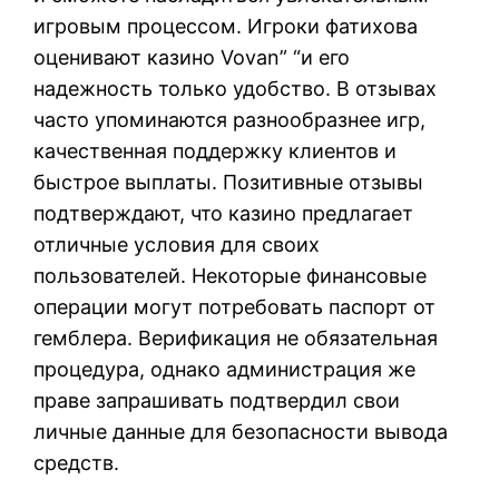
игровым процессом. Игроки фатихова
оценивают казино Vovan” “и его
надежность только удобство. В отзывах
часто упоминаются разнообразнее игр,
качественная поддержку клиентов и
быстрое выплаты. Позитивные отзывы
подтверждают, что казино предлагает
отличные условия для своих
пользователей. Некоторые финансовые
операции могут потребовать паспорт от
гемблера. Верификация не обязательная
процедура, однако администрация же
праве запрашивать подтвердил свои
личные данные для безопасности вывода
средств.