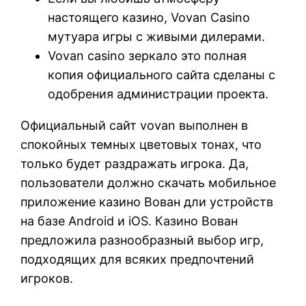
настоящего казино, Vovan Casino
мутуара игры с живыми дилерами.
Vovan casino зеркало это полная
копия официального сайта сделаны с
одобрения администрации проекта.
Официальный сайт vovan выполнен в
спокойных темных цветовых тонах, что
только будет раздражать игрока. Да,
пользователи должно скачать мобильное
приложение казино Вован дли устройств
на базе Android и iOS. Казино Вован
предложила разнообразный выбор игр,
подходящих для всяких предпочтений
игроков.