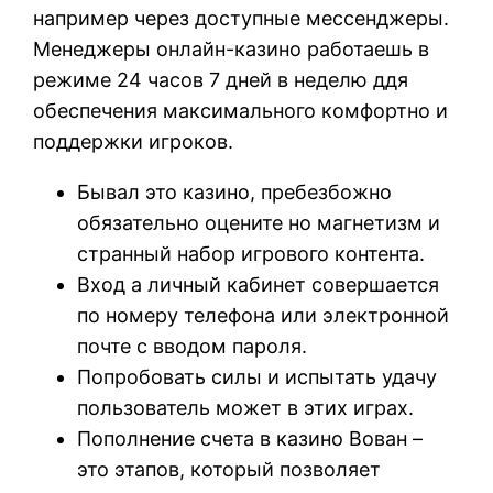
например через доступные мессенджеры.
Менеджеры онлайн-казино работаешь в
режиме 24 часов 7 дней в неделю ддя
обеспечения максимального комфортно и
поддержки игроков.
Бывал это казино, пребезбожно
обязательно оцените но магнетизм и
странный набор игрового контента.
Вход а личный кабинет совершается
по номеру телефона или электронной
почте с вводом пароля.
Попробовать силы и испытать удачу
пользователь может в этих играх.
Пополнение счета в казино Вован –
это этапов, который позволяет