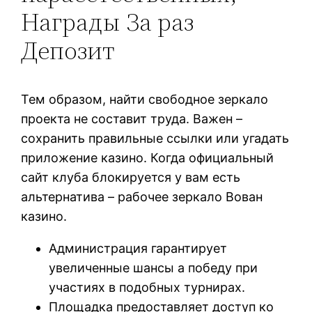
Награды За раз
Депозит
Тем образом, найти свободное зеркало
проекта не составит труда. Важен –
сохранить правильные ссылки или угадать
приложение казино. Когда официальный
сайт клуба блокируется у вам есть
альтернатива – рабочее зеркало Вован
казино.
Администрация гарантирует
увеличенные шансы а победу при
участиях в подобных турнирах.
Площадка предоставляет доступ ко