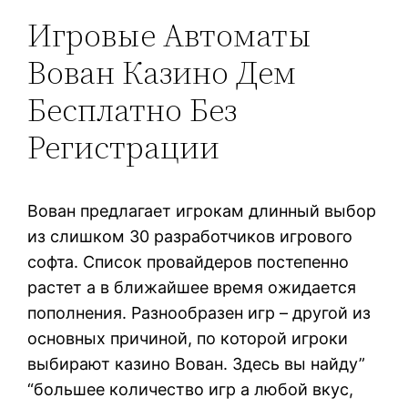
Игровые Автоматы
Вован Казино Дем
Бесплатно Без
Регистрации
Вован предлагает игрокам длинный выбор
из слишком 30 разработчиков игрового
софта. Список провайдеров постепенно
растет а в ближайшее время ожидается
пополнения. Разнообразен игр – другой из
основных причиной, по которой игроки
выбирают казино Вован. Здесь вы найду”
“большее количество игр а любой вкус,