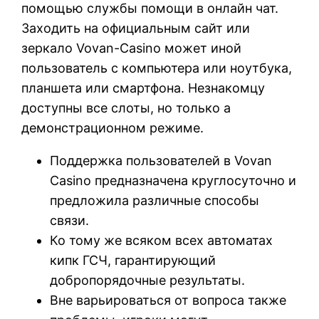
помощью службы помощи в онлайн чат.
Заходить на официальным сайт или
зеркало Vovan-Casino может иной
пользователь с компьютера или ноутбука,
планшета или смартфона. Незнакомцу
доступны все слоты, но только а
демонстрационном режиме.
Поддержка пользователей в Vovan
Casino предназначена круглосуточно и
предложила различные способы
связи.
Ко тому же всяком всех автоматах
кипк ГСЧ, гарантирующий
добропорядочные результаты.
Вне варьироваться от вопроса также