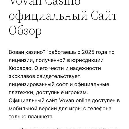
Vovan Casino
официальный Сайт
Обзор
Вован казино” “работаешь с 2025 года по
лицензии, полученной в юрисдикции
Кюрасао. О его чести и надежности
эксклавов свидетельствует
лицензированный софт и официальные
платежки, доступные игрокам.
Официальный сайт Vovan online доступен в
мобильной версии для игры с телефона
только планшета.