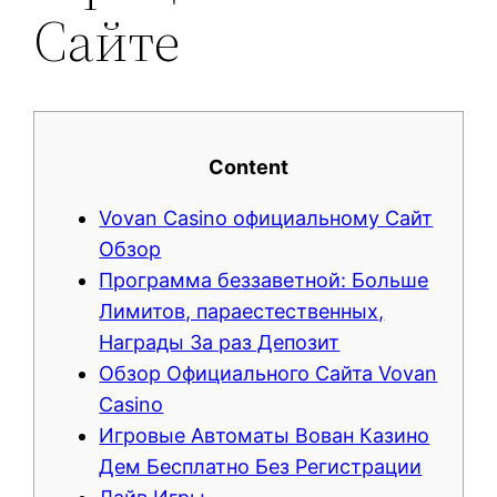
Сайте
Content
Vovan Casino официальному Сайт
Обзор
Программа беззаветной: Больше
Лимитов, параестественных,
Награды За раз Депозит
Обзор Официального Сайта Vovan
Casino
Игровые Автоматы Вован Казино
Дем Бесплатно Без Регистрации