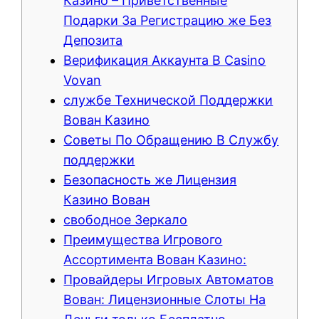
Казино – Приветственные
Подарки За Регистрацию же Без
Депозита
Верификация Аккаунта В Casino
Vovan
службе Технической Поддержки
Вован Казино
Советы По Обращению В Службу
поддержки
Безопасность же Лицензия
Казино Вован
свободное Зеркало
Преимущества Игрового
Ассортимента Вован Казино:
Провайдеры Игровых Автоматов
Вован: Лицензионные Слоты На