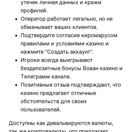
утечек личная данных и кражи
профилей.
Оператор работает легально, но не
обманывает ваших клиентов.
Подтвердите согласие киромарусом
правилами и условиями казино и
нажмите “Создать аккаунт”.
Игроки всегда выигрывают
бездепозитные бонусы Вован казино и
Tелеграмм канале.
Позитивные отзыв подтверждают, что
казино предлагает отличные
обстоятельств для своих
пользователей.
Доступны как девальвируются валюты,
так же криптовалюты, что предлагает