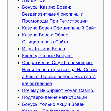
Лайв Игры
Бонусы Казино Вован:
Бездепозитные Фриспины и
Промокоды При Регистрации
Казино Вован Официальный Сайт
Казино Вован: Обзор
Официального Сайта
Игры Казино Вован
Еженедельные Бонусы
Оперативная Служба помощью:
Наши Операторы всегда На Связи
а Решат Любые вопрос Быстро И
качественнее
Почему Выбирают Vovan Casino:
Подтверждение Регистрации
Бонусы только Акции Вован