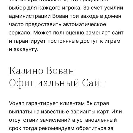
выбор для каждого игрока. За счет усилий
администрации Вован при заходе в домен
часто предоставить автоматическое
зеркало. Может полноценно заменяет сайт
и гарантирует постоянные доступ к играм
и аккаунту.
Казино Вован
Официальный Сайт
Vovan гарантирует клиентам быстрая
выплаты на известные варианты карт. Или
отсутствии зачислений а установленный
срок тогда рекомендуем обратиться за