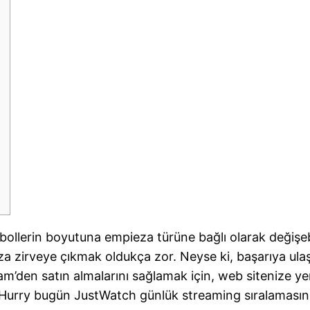
bollerin boyutuna empieza türüne bağlı olarak değişe
a zirveye çıkmak oldukça zor. Neyse ki, başarıya ulaşm
team’den satın almalarını sağlamak için, web sitenize 
r Hurry bugün JustWatch günlük streaming sıralaması