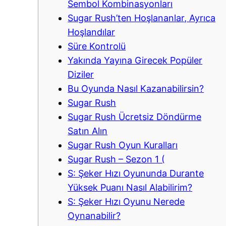
Sembol Kombinasyonları
Sugar Rush’ten Hoşlananlar, Ayrıca
Hoşlandılar
Süre Kontrolü
Yakında Yayına Girecek Popüler
Diziler
Bu Oyunda Nasıl Kazanabilirsin?
Sugar Rush
Sugar Rush Ücretsiz Döndürme
Satın Alın
Sugar Rush Oyun Kuralları
Sugar Rush – Sezon 1 (
S: Şeker Hızı Oyununda Durante
Yüksek Puanı Nasıl Alabilirim?
S: Şeker Hızı Oyunu Nerede
Oynanabilir?