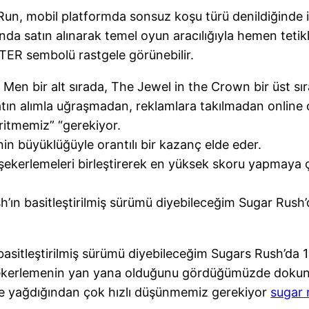
un, mobil platformda sonsuz koşu türü denildiğinde
ında satın alınarak temel oyun aracılığıyla hemen tet
TTER sembolü rastgele görünebilir.
 Men bir alt sırada, The Jewel in the Crown bir üst sır
 satın alımla uğraşmadan, reklamlara takılmadan onlin
ritmemiz” “gerekiyor.
n büyüklüğüyle orantılı bir kazanç elde eder.
şekerlemeleri birleştirerek en yüksek skoru yapmaya ç
’ın basitleştirilmiş sürümü diyebileceğim Sugar Rush’d
asitleştirilmiş sürümü diyebileceğim Sugars Rush’da 1 
 şekerlemenin yan yana olduğunu gördüğümüzde dokunuy
 yağdığından çok hızlı düşünmemiz gerekiyor
sugar 