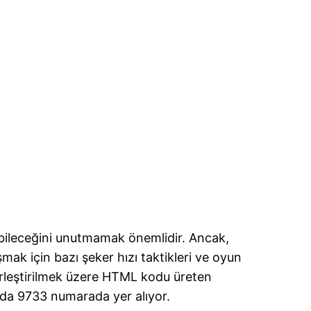
bileceğini unutmamak önemlidir. Ancak,
ak için bazı şeker hızı taktikleri ve oyun
yerleştirilmek üzere HTML kodu üreten
nda 9733 numarada yer alıyor.