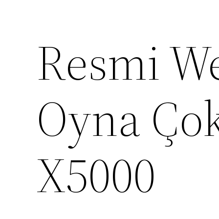
Resmi Web
Oyna Ço
X5000