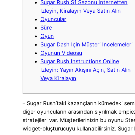
Sugar Rush S1 Sezonu Internetten
Izleyin, Kiralayın Veya Satın Alın
Oyuncular
Süre
Oyun
Sugar Dash Için Müşteri Incelemeleri
Oyunun Videosu
Sugar Rush Instructions Online
Izleyin: Yayın Akışını Açın, Satın Alın
Veya Kiralayın
– Sugar Rush’taki kazançların kümedeki sem
diğer oyuncuların arasından sıyrılmak empiez
stratejileri var. Müşterilerinizin bu oyunu S
widget-oluşturucuyu kullanabilirsiniz. Suga