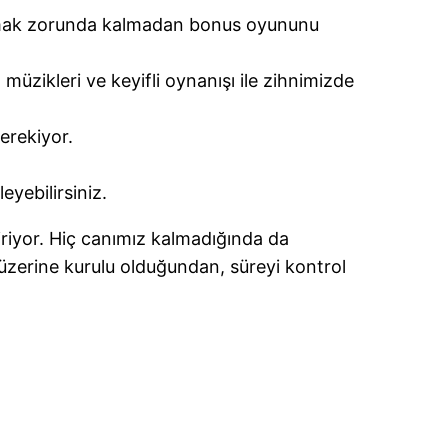
lamak zorunda kalmadan bonus oyununu
 müzikleri ve keyifli oynanışı ile zihnimizde
erekiyor.
eyebilirsiniz.
iriyor. Hiç canımız kalmadığında da
üzerine kurulu olduğundan, süreyi kontrol