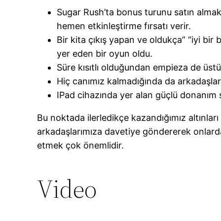
Sugar Rush’ta bonus turunu satın alma
hemen etkinleştirme fırsatı verir.
Bir kita çıkış yapan ve oldukça” “iyi bir
yer eden bir oyun oldu.
Süre kısıtlı olduğundan empieza de üs
Hiç canımız kalmadığında da arkadaşlar
IPad cihazında yer alan güçlü donanım sa
Bu noktada ilerledikçe kazandığımız altınlar
arkadaşlarımıza davetiye göndererek onlarda
etmek çok önemlidir.
Video