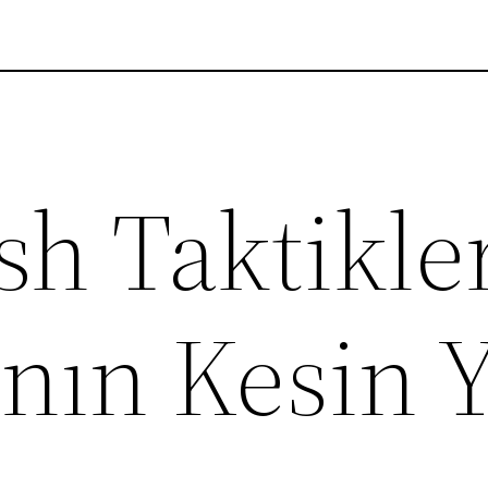
sh Taktikle
ın Kesin Yo