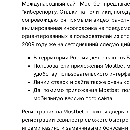
Международный сайт Мостбет предлагает 
“киберспорту. Ставки на политики, погод
сопровождаются прямыми видеотрансляц
анимированная инфографика не предусмо
ориентированных в пользователей из стр
2009 году же на сегодняшний следующи
В территории России деятельность Б
Пользователи приложения Mostbet м
удобству пользовательского интерфе
Линии ставок и сайте также очень 
Да, помимо приложения Mostbet, пол
мобильную версию того сайта.
Регистрация на Mostbet ложится дверь в
регистрации севилестр сможете быстро
играми казино и заманчивыми бонусами 