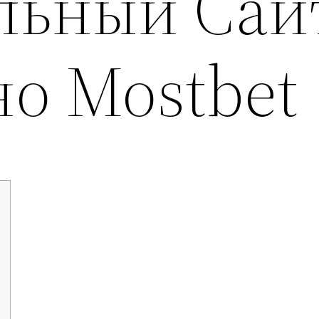
ьный Сайт
о Mostbet