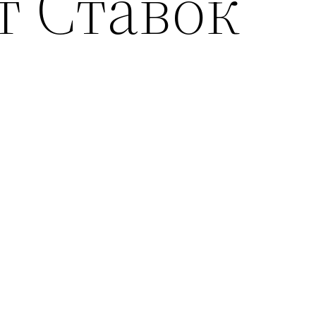
 Ставок