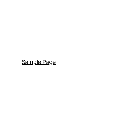
Sample Page