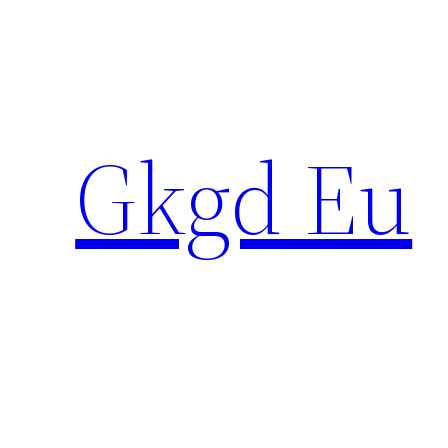
Skip
to
content
Gkgd Eu