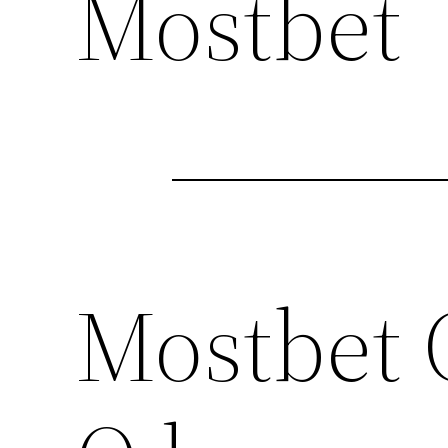
Mostbet
Mostbet 