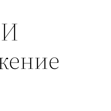
 И
жение