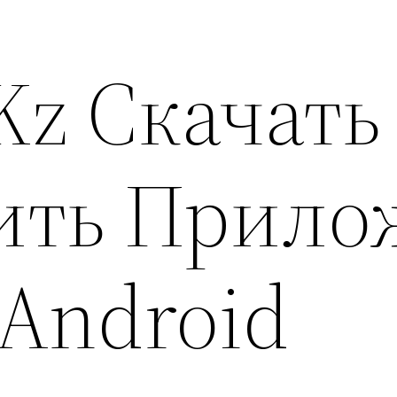
Kz Скачать
ить Прило
 Android