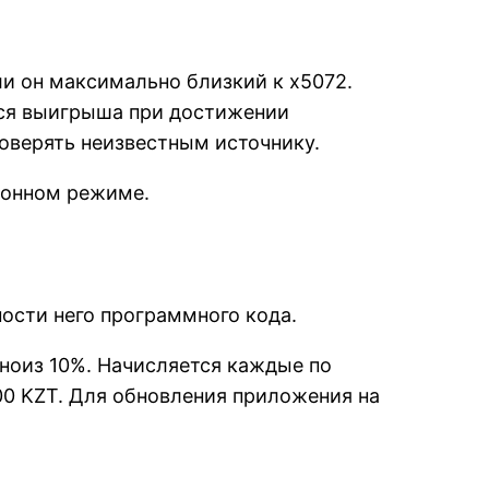
ли он максимально близкий к x5072.
йся выигрыша при достижении
оверять неизвестным источнику.
ионном режиме.
ости него программного кода.
дноиз 10%. Начисляется каждые по
0 KZT. Для обновления приложения на