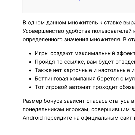
В одном данном множитель к ставке вырас
Усовершенство удобства пользователей 
определенного значения множителя. В о
Игры создают максимальный эффект
Пройдя по ссылке, вам будет отведен
Также нет карточные и настольные и
Беттинговая компания борется с мул
Тот игровой автомат проходит обяз
Размер бонуса зависит спасась статуса 
понедельникам игрокам, совершившим за
Android перейдите на официальным сайт 