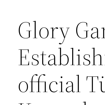
Glory Ga
Establis
️official 