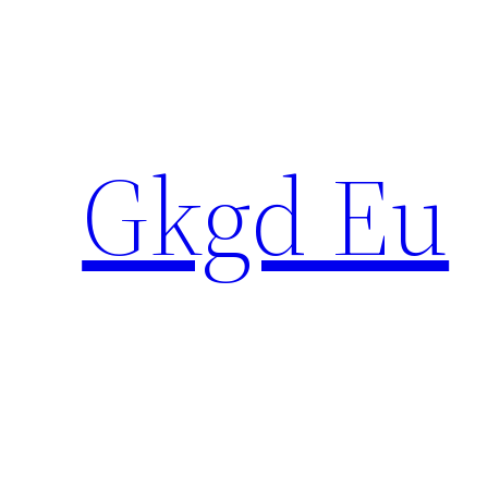
Skip
to
content
Gkgd Eu