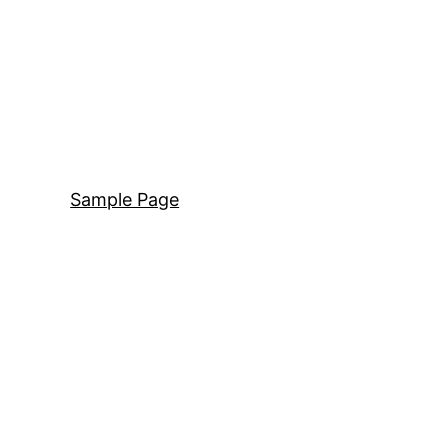
Sample Page