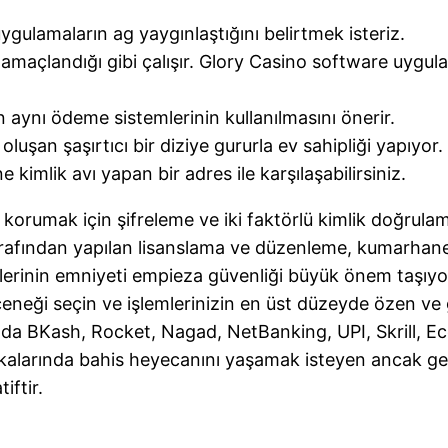
ygulamaların ag yaygınlaştığını belirtmek isteriz.
y amaçlandığı gibi çalışır. Glory Casino software uygul
aynı ödeme sistemlerinin kullanılmasını önerir.
uşan şaşırtıcı bir diziye gururla ev sahipliği yapıyor.
e kimlik avı yapan bir adres ile karşılaşabilirsiniz.
ri korumak için şifreleme ve iki faktörlü kimlik doğrul
tarafından yapılan lisanslama ve düzenleme, kumarhan
rilerinin emniyeti empieza güvenliği büyük önem taşı
eği seçin ve işlemlerinizin en üst düzeyde özen ve gü
da BKash, Rocket, Nagad, NetBanking, UPI, Skrill, EcoP
bakalarında bahis heyecanını yaşamak isteyen ancak ge
iftir.