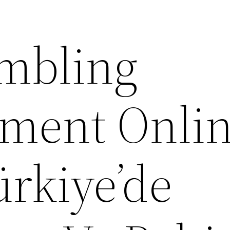
mbling
hment Onli
Türkiye’de