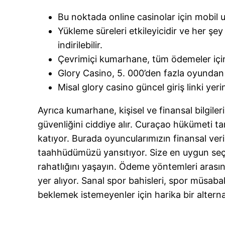
Bu noktada online casinolar için mobil u
Yükleme süreleri etkileyicidir ve her şe
indirilebilir.
Çevrimiçi kumarhane, tüm ödemeler için 
Glory Casino, 5. 000’den fazla oyundan ol
Misal glory casino güncel giriş linki yerin
Ayrıca kumarhane, kişisel ve finansal bilgile
güvenliğini ciddiye alır. Curaçao hükümeti 
katıyor. Burada oyuncularımızın finansal ve
taahhüdümüzü yansıtıyor. Size en uygun seçen
rahatlığını yaşayın. Ödeme yöntemleri arasın
yer alıyor. Sanal spor bahisleri, spor müsa
beklemek istemeyenler için harika bir alternat