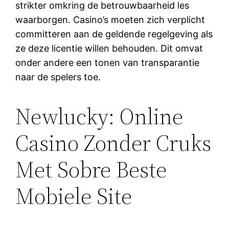
strikter omkring de betrouwbaarheid les
waarborgen. Casino’s moeten zich verplicht
committeren aan de geldende regelgeving als
ze deze licentie willen behouden. Dit omvat
onder andere een tonen van transparantie
naar de spelers toe.
Newlucky: Online
Casino Zonder Cruks
Met Sobre Beste
Mobiele Site