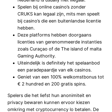
Spelen bij online casino’s zonder
CRUKS kan legaal zijn, mits men speelt
bij casino’s die een buitenlandse licentie
hebben.
Deze platforms hebben doorgaans
licenties van gerenommeerde instanties
zoals Curaçao of de The island of malta
Gaming Authority.
Uiteindelijk is definitely het spelaanbod
een paradepaardje van elk casinos.
Geniet van een 100% welkomstbonus tot
€ 2 hundred en 200 gratis spins.
Spelers die het liefst hun anonimiteit en
privacy bewaren kunnen ervoor kiezen
omkring met cryptocurrency lo betalen. De