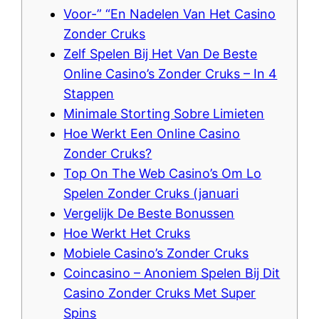
Voor-” “En Nadelen Van Het Casino
Zonder Cruks
Zelf Spelen Bij Het Van De Beste
Online Casino’s Zonder Cruks – In 4
Stappen
Minimale Storting Sobre Limieten
Hoe Werkt Een Online Casino
Zonder Cruks?
Top On The Web Casino’s Om Lo
Spelen Zonder Cruks (januari
Vergelijk De Beste Bonussen
Hoe Werkt Het Cruks
Mobiele Casino’s Zonder Cruks
Coincasino – Anoniem Spelen Bij Dit
Casino Zonder Cruks Met Super
Spins