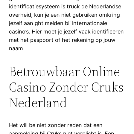
identificatiesysteem is truck de Nederlandse
overheid, kun je een niet gebruiken omkring
jezelf aan ght melden bij internationale
casino’s. Hier moet je jezelf vaak identificeren
met het paspoort of het rekening op jouw
naam.
Betrouwbaar Online
Casino Zonder Cruks
Nederland
Het will be niet zonder reden dat een
aanmelding bij Cruks niet verplicht is. Een