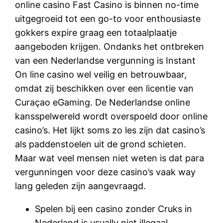
online casino Fast Casino is binnen no-time
uitgegroeid tot een go-to voor enthousiaste
gokkers expire graag een totaalplaatje
aangeboden krijgen. Ondanks het ontbreken
van een Nederlandse vergunning is Instant
On line casino wel veilig en betrouwbaar,
omdat zij beschikken over een licentie van
Curaçao eGaming. De Nederlandse online
kansspelwereld wordt overspoeld door online
casino’s. Het lijkt soms zo les zijn dat casino’s
als paddenstoelen uit de grond schieten.
Maar wat veel mensen niet weten is dat para
vergunningen voor deze casino’s vaak way
lang geleden zijn aangevraagd.
Spelen bij een casino zonder Cruks in
Nederland is usually niet illegaal.