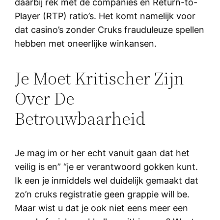
daarbij rek met de companies en Return-to-
Player (RTP) ratio’s. Het komt namelijk voor
dat casino’s zonder Cruks frauduleuze spellen
hebben met oneerlijke winkansen.
Je Moet Kritischer Zijn
Over De
Betrouwbaarheid
Je mag im or her echt vanuit gaan dat het
veilig is en” “je er verantwoord gokken kunt.
Ik een je inmiddels wel duidelijk gemaakt dat
zo’n cruks registratie geen grappie will be.
Maar wist u dat je ook niet eens meer een