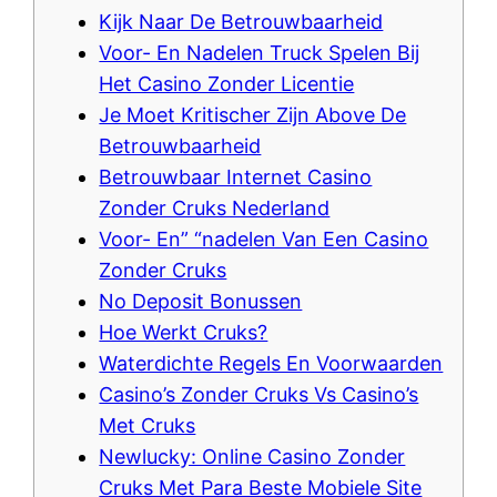
Kijk Naar De Betrouwbaarheid
Voor- En Nadelen Truck Spelen Bij
Het Casino Zonder Licentie
Je Moet Kritischer Zijn Above De
Betrouwbaarheid
Betrouwbaar Internet Casino
Zonder Cruks Nederland
Voor- En” “nadelen Van Een Casino
Zonder Cruks
No Deposit Bonussen
Hoe Werkt Cruks?
Waterdichte Regels En Voorwaarden
Casino’s Zonder Cruks Vs Casino’s
Met Cruks
Newlucky: Online Casino Zonder
Cruks Met Para Beste Mobiele Site