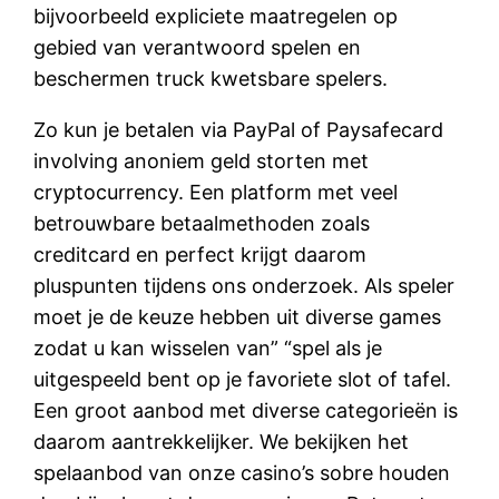
bijvoorbeeld expliciete maatregelen op
gebied van verantwoord spelen en
beschermen truck kwetsbare spelers.
Zo kun je betalen via PayPal of Paysafecard
involving anoniem geld storten met
cryptocurrency. Een platform met veel
betrouwbare betaalmethoden zoals
creditcard en perfect krijgt daarom
pluspunten tijdens ons onderzoek. Als speler
moet je de keuze hebben uit diverse games
zodat u kan wisselen van” “spel als je
uitgespeeld bent op je favoriete slot of tafel.
Een groot aanbod met diverse categorieën is
daarom aantrekkelijker. We bekijken het
spelaanbod van onze casino’s sobre houden