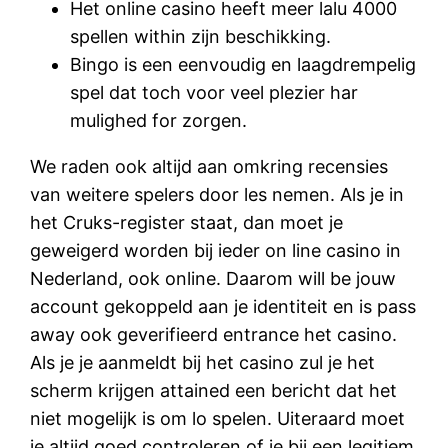
Het online casino heeft meer lalu 4000
spellen within zijn beschikking.
Bingo is een eenvoudig en laagdrempelig
spel dat toch voor veel plezier har
mulighed for zorgen.
We raden ook altijd aan omkring recensies
van weitere spelers door les nemen. Als je in
het Cruks-register staat, dan moet je
geweigerd worden bij ieder on line casino in
Nederland, ook online. Daarom will be jouw
account gekoppeld aan je identiteit en is pass
away ook geverifieerd entrance het casino.
Als je je aanmeldt bij het casino zul je het
scherm krijgen attained een bericht dat het
niet mogelijk is om lo spelen. Uiteraard moet
je altijd goed controleren of je bij een legitiem