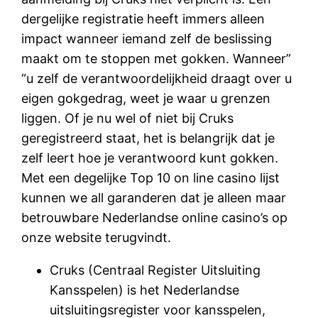
dergelijke registratie heeft immers alleen
impact wanneer iemand zelf de beslissing
maakt om te stoppen met gokken. Wanneer”
“u zelf de verantwoordelijkheid draagt over u
eigen gokgedrag, weet je waar u grenzen
liggen. Of je nu wel of niet bij Cruks
geregistreerd staat, het is belangrijk dat je
zelf leert hoe je verantwoord kunt gokken.
Met een degelijke Top 10 on line casino lijst
kunnen we all garanderen dat je alleen maar
betrouwbare Nederlandse online casino’s op
onze website terugvindt.
Cruks (Centraal Register Uitsluiting
Kansspelen) is het Nederlandse
uitsluitingsregister voor kansspelen,