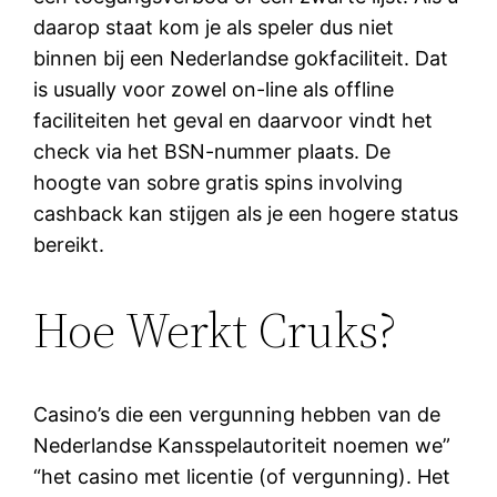
daarop staat kom je als speler dus niet
binnen bij een Nederlandse gokfaciliteit. Dat
is usually voor zowel on-line als offline
faciliteiten het geval en daarvoor vindt het
check via het BSN-nummer plaats. De
hoogte van sobre gratis spins involving
cashback kan stijgen als je een hogere status
bereikt.
Hoe Werkt Cruks?
Casino’s die een vergunning hebben van de
Nederlandse Kansspelautoriteit noemen we”
“het casino met licentie (of vergunning). Het