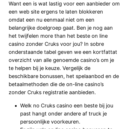
Want een is wat lastig voor een aanbieder om
een web site ergens te laten blokkeren
omdat een nu eenmaal niet om een
belangrijke doelgroep gaat. Ben je nog aan
het twijfelen more than het beste on line
casino zonder Cruks voor jou? In sobre
onderstaande tabel geven we een kortfattat
overzicht van alle genoemde casino’s om je
te helpen bij je keuze. Vergelijk de
beschikbare bonussen, het spelaanbod en de
betaalmethoden die de on-line casino’s
zonder Cruks registratie aanbieden.
Welk no Cruks casino een beste bij jou
past hangt onder andere af truck je
persoonlijke voorkeuren.