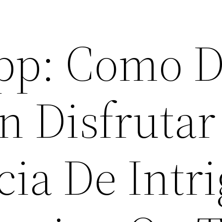
pp: Como D
n Disfrutar
ia De Intri