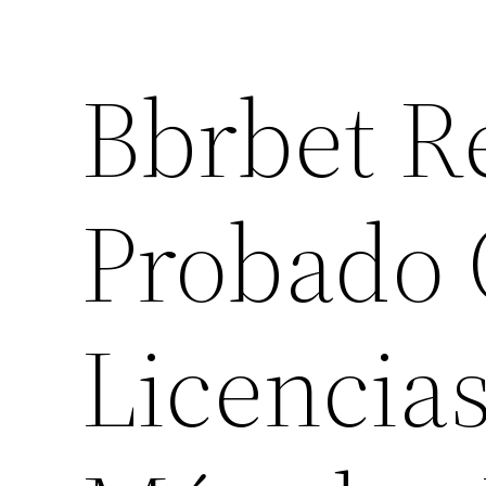
Bbrbet R
Probado 
Licencias