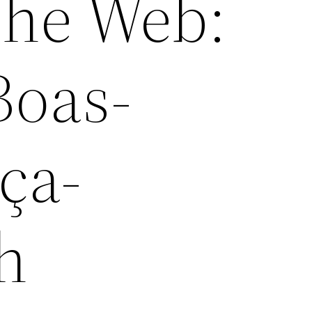
The Web:
Boas-
ça-
h