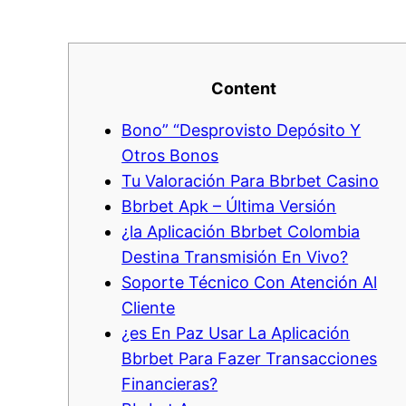
Content
Bono” “Desprovisto Depósito Y
Otros Bonos
Tu Valoración Para Bbrbet Casino
Bbrbet Apk – Última Versión
¿la Aplicación Bbrbet Colombia
Destina Transmisión En Vivo?
Soporte Técnico Con Atención Al
Cliente
¿es En Paz Usar La Aplicación
Bbrbet Para Fazer Transacciones
Financieras?