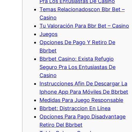
Pra Los Entusiastas De Casino
Temas Relacionadoscon Bbr Bet –
Casino
Tu Valoración Para Bbr Bet – Casino
Juegos
Opciones De Pago Y Retiro De
Bbrbet
Bbrbet Casino: Exista Refugio
Seguro Pra Los Entusiastas De
Casino
Instrucciones Afin De Descargar La
Iphone App Para Móviles De Bbrbet
Medidas Para Juego Responsable
Bbrbet: Distraccion En Línea
Opciones Para Pago Disadvantage
Retiro Del Bbrbet