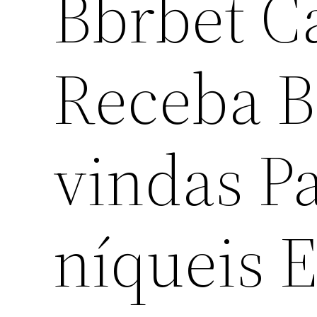
Bbrbet C
Receba B
vindas Pa
níqueis E