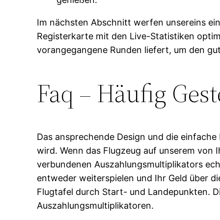
Im nächsten Abschnitt werfen unsereins eine
Registerkarte mit den Live-Statistiken optim
vorangegangene Runden liefert, um den gut
Faq – Häufig Gest
Das ansprechende Design und die einfache 
wird. Wenn das Flugzeug auf unserem von I
verbundenen Auszahlungsmultiplikators ech
entweder weiterspielen und Ihr Geld über di
Flugtafel durch Start- und Landepunkten. Di
Auszahlungsmultiplikatoren.