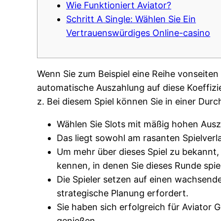
Wie Funktioniert Aviator?
Schritt A Single: Wählen Sie Ein
Vertrauenswürdiges Online-casino
Wenn Sie zum Beispiel eine Reihe vonseiten
automatische Auszahlung auf diese Koeffizie
z. Bei diesem Spiel können Sie in einer Dur
Wählen Sie Slots mit mäßig hohen Aus
Das liegt sowohl am rasanten Spielverl
Um mehr über dieses Spiel zu bekannt, 
kennen, in denen Sie dieses Runde spi
Die Spieler setzen auf einen wachsend
strategische Planung erfordert.
Sie haben sich erfolgreich für Aviator 
genießen.