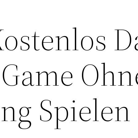
Kostenlos D
n Game Ohn
ng Spielen