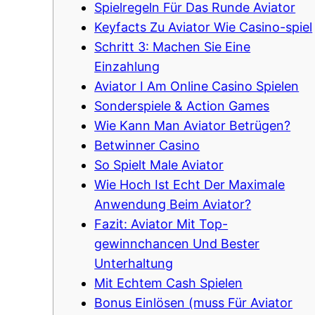
Spielregeln Für Das Runde Aviator
Keyfacts Zu Aviator Wie Casino-spiel
Schritt 3: Machen Sie Eine
Einzahlung
Aviator I Am Online Casino Spielen
Sonderspiele & Action Games
Wie Kann Man Aviator Betrügen?
Betwinner Casino
So Spielt Male Aviator
Wie Hoch Ist Echt Der Maximale
Anwendung Beim Aviator?
Fazit: Aviator Mit Top-
gewinnchancen Und Bester
Unterhaltung
Mit Echtem Cash Spielen
Bonus Einlösen (muss Für Aviator