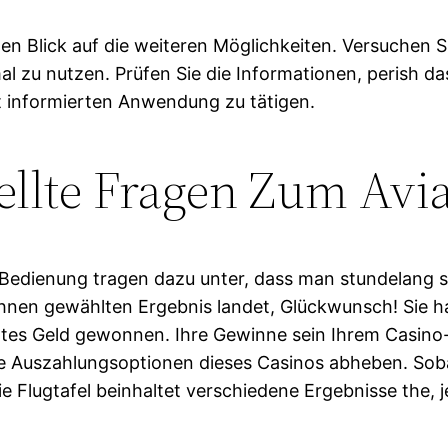
n Blick auf die weiteren Möglichkeiten. Versuchen Si
al zu nutzen. Prüfen Sie die Informationen, perish da
 informierten Anwendung zu tätigen.
ellte Fragen Zum Avi
Bedienung tragen dazu unter, dass man stundelang sp
hnen gewählten Ergebnis landet, Glückwunsch! Sie 
tes Geld gewonnen. Ihre Gewinne sein Ihrem Casino
e Auszahlungsoptionen dieses Casinos abheben. Sobal
e Flugtafel beinhaltet verschiedene Ergebnisse the, j