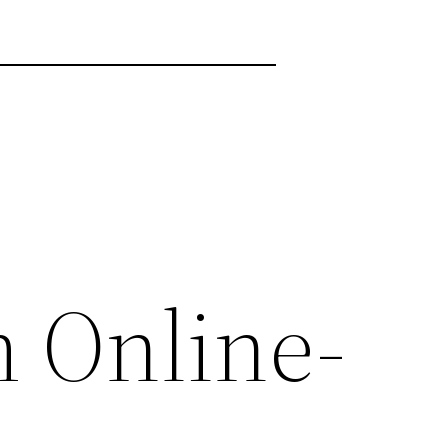
m Online-