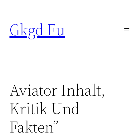
Skip
to
Gkgd Eu
content
Aviator Inhalt,
Kritik Und
Fakten”