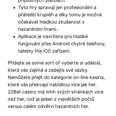
přípustných platbách.
Tyto hry spravují jen profesionální a
přátelští krupiéři a díky tomu je možné
očekávat hladkou zkušenost s
hazardními hrami.
Aplikace je navržena pro hladké
fungování přes Android chytré telefony,
tablety the iOS zařízení.
Přidejte se some sort of vyberte si událost,
která vás zajímá a zadejte své sázky.
Nemůžete přejít do kategorie on-line kasina,
které vás překvapí nabídkou více jak her.
22Bet casino má mhh svých stránkách více
než her, což je jeden z největších počtů
versus celém odvětví hazardních her.