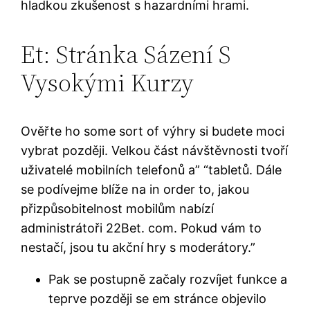
hladkou zkušenost s hazardními hrami.
Et: Stránka Sázení S
Vysokými Kurzy
Ověřte ho some sort of výhry si budete moci
vybrat později. Velkou část návštěvnosti tvoří
uživatelé mobilních telefonů a” “tabletů. Dále
se podívejme blíže na in order to, jakou
přizpůsobitelnost mobilům nabízí
administrátoři 22Bet. com. Pokud vám to
nestačí, jsou tu akční hry s moderátory.”
Pak se postupně začaly rozvíjet funkce a
teprve později se em stránce objevilo