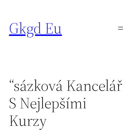
Skip
to
Gkgd Eu
content
“sázková Kancelář
S Nejlepšími
Kurzy