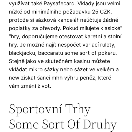
využívat také Paysafecard. Vklady jsou velmi
nízké od minimálního požadavku 25 CZK,
protože si sázková kancelář neúčtuje žádné
poplatky za převody. Pokud milujete klasické”
“hry, doporučujeme otestovat karetní a stolní
hry. Je možné najít nespočet variací rulety,
blackjacku, baccaratu some sort of pokeru.
Stejně jako ve skutečném kasinu můžete
vkládat mikro sázky nebo sázet ve velkém a
new získat šanci mhh výhru peněz, které
vám změní život.
Sportovní Trhy
Some Sort Of Druhy