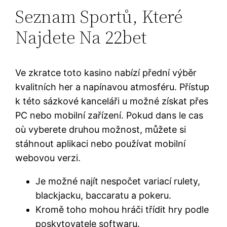
Seznam Sportů, Které
Najdete Na 22bet
Ve zkratce toto kasino nabízí přední výběr
kvalitních her a napínavou atmosféru. Přístup
k této sázkové kanceláři u možné získat přes
PC nebo mobilní zařízení. Pokud dans le cas
où vyberete druhou možnost, můžete si
stáhnout aplikaci nebo používat mobilní
webovou verzi.
Je možné najít nespočet variací rulety,
blackjacku, baccaratu a pokeru.
Kromě toho mohou hráči třídit hry podle
poskytovatele softwaru.