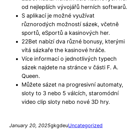
od nejlepších vývojářů herních softwarů.
S aplikací je možné využívat
různorodých možností sázek, včetně
sportů, eSportů a kasinových her.
22Bet nabízí dva různé bonusy, kterými
vítá sázkaře the kasinové hráče.
Více informací o jednotlivých typech
sázek najdete na stránce v části F. A.
Queen.
Můžete sázet na progresivní automaty,
sloty to 3 nebo 5 válcích, staromódní
video clip sloty nebo nové 3D hry.
January 20, 2025
gkgdeu
Uncategorized