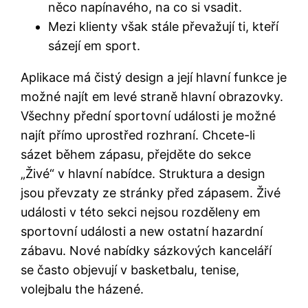
něco napínavého, na co si vsadit.
Mezi klienty však stále převažují ti, kteří
sázejí em sport.
Aplikace má čistý design a její hlavní funkce je
možné najít em levé straně hlavní obrazovky.
Všechny přední sportovní události je možné
najít přímo uprostřed rozhraní. Chcete-li
sázet během zápasu, přejděte do sekce
„Živé“ v hlavní nabídce. Struktura a design
jsou převzaty ze stránky před zápasem. Živé
události v této sekci nejsou rozděleny em
sportovní události a new ostatní hazardní
zábavu. Nové nabídky sázkových kanceláří
se často objevují v basketbalu, tenise,
volejbalu the házené.