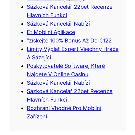
Sázková Kancelář 22bet Recenze
Hlavních Funkcí
Sázková Kancelář Nabízí
Et Mobilní Aplikace
“získejte 100% Bonus Až Do €122
Limity Výplat Expert Všechny Hráče
A Sázející
Poskytovatelé Software, Které
Najdete V Online Casinu
Sázková Kancelář Nabízí
Sázková Kancelář 22bet Recenze
Hlavních Funkcí
Rozhraní Vhodné Pro Mobilní
Zařízení