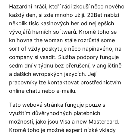
Hazardní hráči, kteří rádi zkouší něco nového
každý den, si zde mnoho užijí. 22Bet nabízí
několik tisíc kasinových her od nejlepších
vývojářů herních softwarů. Kromě toho se
knihovna the woman stále rozrůstá some
sort of vždy poskytuje něco napínavého, na
company si vsadit. Služba podpory funguje
sedm dní v týdnu bez přerušení, v angličtině
a dalších evropských jazycích. Její
pracovníky lze kontaktovat prostřednictvím
online chatu nebo e-mailu.
Tato webová stránka funguje pouze s
využitím důvěryhodných platebních
možností, jako jsou Visa a new Mastercard.
Kromě toho je možné expert nízké vklady