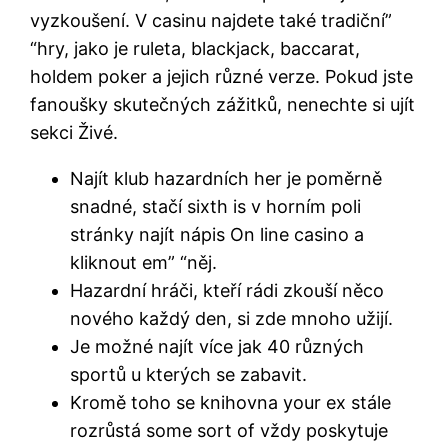
vyzkoušení. V casinu najdete také tradiční”
“hry, jako je ruleta, blackjack, baccarat,
holdem poker a jejich různé verze. Pokud jste
fanoušky skutečných zážitků, nenechte si ujít
sekci Živé.
Najít klub hazardních her je poměrně
snadné, stačí sixth is v horním poli
stránky najít nápis On line casino a
kliknout em” “něj.
Hazardní hráči, kteří rádi zkouší něco
nového každý den, si zde mnoho užijí.
Je možné najít více jak 40 různých
sportů u kterých se zabavit.
Kromě toho se knihovna your ex stále
rozrůstá some sort of vždy poskytuje