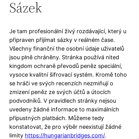
Sázek
Je tam profesionální živý rozdávající, který u
připraven přijímat sázky v reálném čase.
Všechny finanční the osobní údaje uživatelů
jsou plně chráněny. Stránka používá nited
kingdom ochraně převodů peněz speciální,
vysoce kvalitní šifrovací systém. Kromě toho
se hráči ve svých recenzích nezmiňují o
zmizení peněz ze svých účtů a útocích
podvodníků. V pravidlech stránky nejsou
uvedeny žádné informace to maximálních
přípustných platbách. Můžeme tedy
konstatovat, že pro výběr neexistují žádné
limity
https://hungarianbridges.com/
.