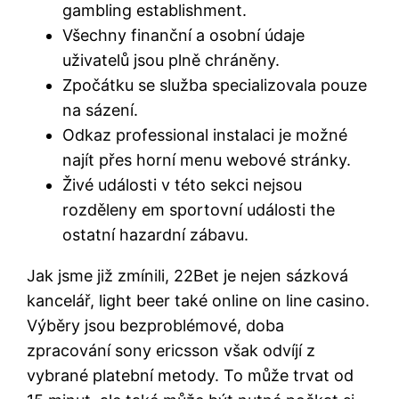
gambling establishment.
Všechny finanční a osobní údaje
uživatelů jsou plně chráněny.
Zpočátku se služba specializovala pouze
na sázení.
Odkaz professional instalaci je možné
najít přes horní menu webové stránky.
Živé události v této sekci nejsou
rozděleny em sportovní události the
ostatní hazardní zábavu.
Jak jsme již zmínili, 22Bet je nejen sázková
kancelář, light beer také online on line casino.
Výběry jsou bezproblémové, doba
zpracování sony ericsson však odvíjí z
vybrané platební metody. To může trvat od