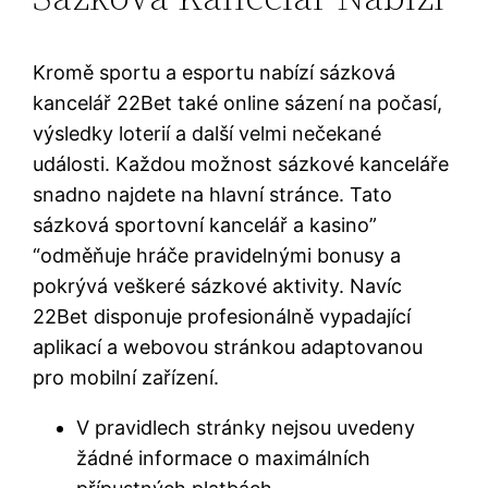
Kromě sportu a esportu nabízí sázková
kancelář 22Bet také online sázení na počasí,
výsledky loterií a další velmi nečekané
události. Každou možnost sázkové kanceláře
snadno najdete na hlavní stránce. Tato
sázková sportovní kancelář a kasino”
“odměňuje hráče pravidelnými bonusy a
pokrývá veškeré sázkové aktivity. Navíc
22Bet disponuje profesionálně vypadající
aplikací a webovou stránkou adaptovanou
pro mobilní zařízení.
V pravidlech stránky nejsou uvedeny
žádné informace o maximálních