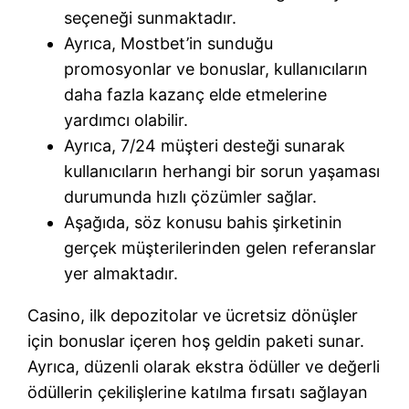
seçeneği sunmaktadır.
Ayrıca, Mostbet’in sunduğu
promosyonlar ve bonuslar, kullanıcıların
daha fazla kazanç elde etmelerine
yardımcı olabilir.
Ayrıca, 7/24 müşteri desteği sunarak
kullanıcıların herhangi bir sorun yaşaması
durumunda hızlı çözümler sağlar.
Aşağıda, söz konusu bahis şirketinin
gerçek müşterilerinden gelen referanslar
yer almaktadır.
Casino, ilk depozitolar ve ücretsiz dönüşler
için bonuslar içeren hoş geldin paketi sunar.
Ayrıca, düzenli olarak ekstra ödüller ve değerli
ödüllerin çekilişlerine katılma fırsatı sağlayan