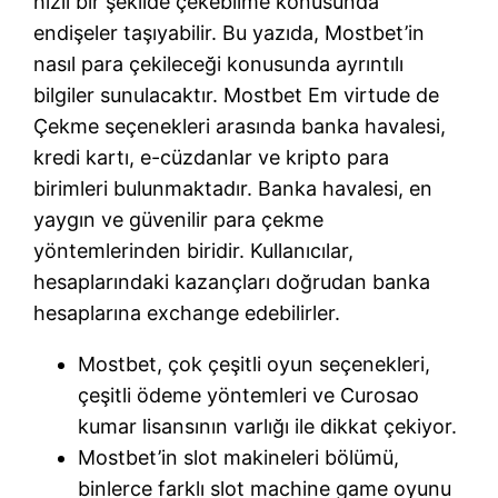
hızlı bir şekilde çekebilme konusunda
endişeler taşıyabilir. Bu yazıda, Mostbet’in
nasıl para çekileceği konusunda ayrıntılı
bilgiler sunulacaktır. Mostbet Em virtude de
Çekme seçenekleri arasında banka havalesi,
kredi kartı, e-cüzdanlar ve kripto para
birimleri bulunmaktadır. Banka havalesi, en
yaygın ve güvenilir para çekme
yöntemlerinden biridir. Kullanıcılar,
hesaplarındaki kazançları doğrudan banka
hesaplarına exchange edebilirler.
Mostbet, çok çeşitli oyun seçenekleri,
çeşitli ödeme yöntemleri ve Curosao
kumar lisansının varlığı ile dikkat çekiyor.
Mostbet’in slot makineleri bölümü,
binlerce farklı slot machine game oyunu