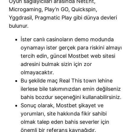
Oyun sağlayıcıları arasında NetEnt,
Microgaming, Play’n GO, Quickspin,
Yggdrasil, Pragmatic Play gibi dünya devleri
bulunur.
İster canlı casinoların demo modunda
oynamayı ister gerçek para riskini almayı
tercih edin, güncel Mostbet web sitesi
adresini bulmak sizin için zor
olmayacaktır.
Bu şekilde maç Real This town lehine
ilerlese bile takımınızdan emin değilseniz
bahis bozdur seçeneğini kullanabilirsiniz.
Sonuç olarak, Mostbet şikayet ve
yorumları, site hakkında fikir sahibi
olmak talep eden bahis severler için
önemli bir referans kaynağıdır.