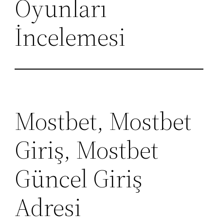
Oyunları
İncelemesi
Mostbet, Mostbet
Giriş, Mostbet
Güncel Giriş
Adresi