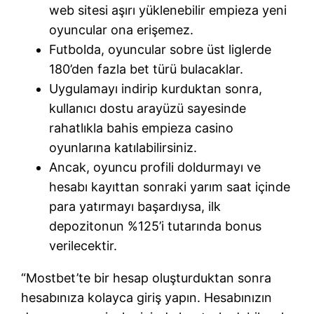
web sitesi aşırı yüklenebilir empieza yeni
oyuncular ona erişemez.
Futbolda, oyuncular sobre üst liglerde
180’den fazla bet türü bulacaklar.
Uygulamayı indirip kurduktan sonra,
kullanıcı dostu arayüzü sayesinde
rahatlıkla bahis empieza casino
oyunlarına katılabilirsiniz.
Ancak, oyuncu profili doldurmayı ve
hesabı kayıttan sonraki yarım saat içinde
para yatırmayı başardıysa, ilk
depozitonun %125’i tutarında bonus
verilecektir.
“Mostbet’te bir hesap oluşturduktan sonra
hesabınıza kolayca giriş yapın. Hesabınızın