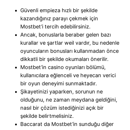
Güvenli empieza hızlı bir şekilde
kazandığınız parayı çekmek için
Mostbet’i tercih edebilirsiniz.
Ancak, bonuslarla beraber gelen bazı
kurallar ve şartlar weil vardır, bu nedenle
oyuncuların bonusları kullanmadan önce
dikkatli bir şekilde okumaları önerilir.
Mostbet’in casino oyunları bölümü,
kullanıcılara eğlenceli ve heyecan verici
bir oyun deneyimi sunmaktadır.
Şikayetinizi yaparken, sorunun ne
olduğunu, ne zaman meydana geldiğini,
nasıl bir çözüm istediğinizi açık bir
şekilde belirtmelisiniz.
Baccarat da Mostbet’in sunduğu diğer