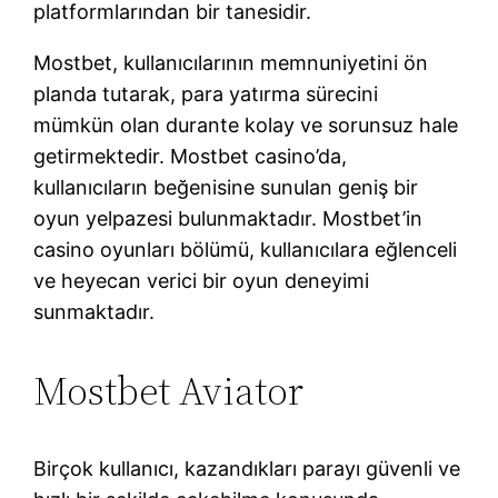
platformlarından bir tanesidir.
Mostbet, kullanıcılarının memnuniyetini ön
planda tutarak, para yatırma sürecini
mümkün olan durante kolay ve sorunsuz hale
getirmektedir. Mostbet casino’da,
kullanıcıların beğenisine sunulan geniş bir
oyun yelpazesi bulunmaktadır. Mostbet’in
casino oyunları bölümü, kullanıcılara eğlenceli
ve heyecan verici bir oyun deneyimi
sunmaktadır.
Mostbet Aviator
Birçok kullanıcı, kazandıkları parayı güvenli ve