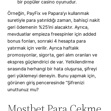
bir popüler casino oyunudur.
Örneğin, PayFix ve Papara’yı kullanmak
suretiyle para yatırıldığı zaman, bahisçi nakit
geri ödemenin %25’ini alacaktır. Ayrıca,
mevduatlar empieza freespinler için added
bonus fonları, sonraki 4 hesapta para
yatırmak için verilir. Ayrıca haftalık
promosyonlar, sigorta, geri alım oranları ve
ekspres güçlendirici de var. Yetkilendirme
sırasında herhangi bir hata oluşursa, şifreyi
geri yüklemeyi deneyin. Bunu yapmak için,
görünen giriş penceresinde “Şifrenizi
unuttunuz mu?
Mostbet Para Çekme