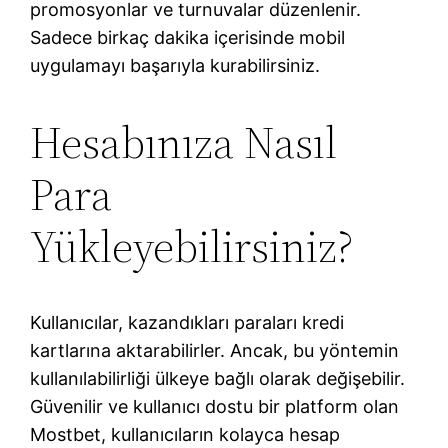
promosyonlar ve turnuvalar düzenlenir.
Sadece birkaç dakika içerisinde mobil
uygulamayı başarıyla kurabilirsiniz.
Hesabınıza Nasıl
Para
Yükleyebilirsiniz?
Kullanıcılar, kazandıkları paraları kredi
kartlarına aktarabilirler. Ancak, bu yöntemin
kullanılabilirliği ülkeye bağlı olarak değişebilir.
Güvenilir ve kullanıcı dostu bir platform olan
Mostbet, kullanıcıların kolayca hesap