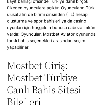
kayit bahisçi ofisinde Türkiye dahil birçok
ülkeden oyunculara açıktır. Oyuncuların Türk
ulusal afin de birimi cinsinden (TL) hesap
oluşturma ve spor bahisleri ya da casino
oyunları için hoşgeldin bonusu cabeza imkânı
vardır. Oyuncular, Mostbet Aviator oyununda
farklı bahis seçenekleri arasından seçim
yapabilirler.
Mostbet Giriş:
Mostbet Türkiye
Canlı Bahis Sitesi
Bilgileri