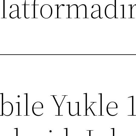
latformadı
bile Yukle 