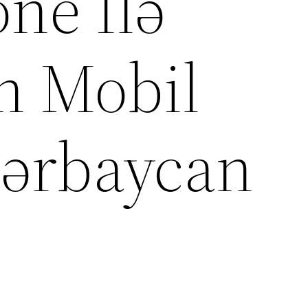
ne Ilə
n Mobil
zərbaycan