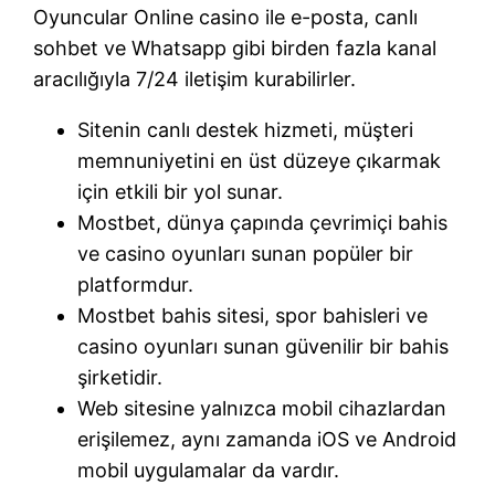
Oyuncular Online casino ile e-posta, canlı
sohbet ve Whatsapp gibi birden fazla kanal
aracılığıyla 7/24 iletişim kurabilirler.
Sitenin canlı destek hizmeti, müşteri
memnuniyetini en üst düzeye çıkarmak
için etkili bir yol sunar.
Mostbet, dünya çapında çevrimiçi bahis
ve casino oyunları sunan popüler bir
platformdur.
Mostbet bahis sitesi, spor bahisleri ve
casino oyunları sunan güvenilir bir bahis
şirketidir.
Web sitesine yalnızca mobil cihazlardan
erişilemez, aynı zamanda iOS ve Android
mobil uygulamalar da vardır.