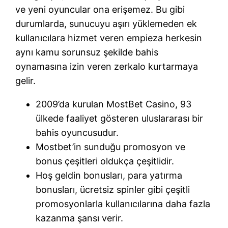
ve yeni oyuncular ona erişemez. Bu gibi
durumlarda, sunucuyu aşırı yüklemeden ek
kullanıcılara hizmet veren empieza herkesin
aynı kamu sorunsuz şekilde bahis
oynamasına izin veren zerkalo kurtarmaya
gelir.
2009’da kurulan MostBet Casino, 93
ülkede faaliyet gösteren uluslararası bir
bahis oyuncusudur.
Mostbet’in sunduğu promosyon ve
bonus çeşitleri oldukça çeşitlidir.
Hoş geldin bonusları, para yatırma
bonusları, ücretsiz spinler gibi çeşitli
promosyonlarla kullanıcılarına daha fazla
kazanma şansı verir.