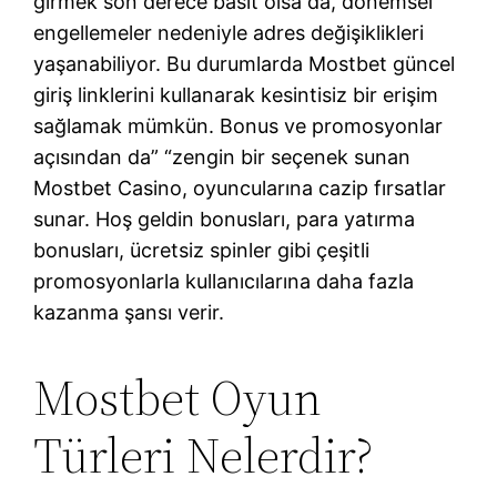
girmek son derece basit olsa da, dönemsel
engellemeler nedeniyle adres değişiklikleri
yaşanabiliyor. Bu durumlarda Mostbet güncel
giriş linklerini kullanarak kesintisiz bir erişim
sağlamak mümkün. Bonus ve promosyonlar
açısından da” “zengin bir seçenek sunan
Mostbet Casino, oyuncularına cazip fırsatlar
sunar. Hoş geldin bonusları, para yatırma
bonusları, ücretsiz spinler gibi çeşitli
promosyonlarla kullanıcılarına daha fazla
kazanma şansı verir.
Mostbet Oyun
Türleri Nelerdir?