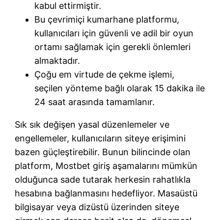
kabul ettirmiştir.
Bu çevrimiçi kumarhane platformu,
kullanıcıları için güvenli ve adil bir oyun
ortamı sağlamak için gerekli önlemleri
almaktadır.
Çoğu em virtude de çekme işlemi,
seçilen yönteme bağlı olarak 15 dakika ile
24 saat arasında tamamlanır.
Sık sık değişen yasal düzenlemeler ve
engellemeler, kullanıcıların siteye erişimini
bazen güçleştirebilir. Bunun bilincinde olan
platform, Mostbet giriş aşamalarını mümkün
olduğunca sade tutarak herkesin rahatlıkla
hesabına bağlanmasını hedefliyor. Masaüstü
bilgisayar veya dizüstü üzerinden siteye