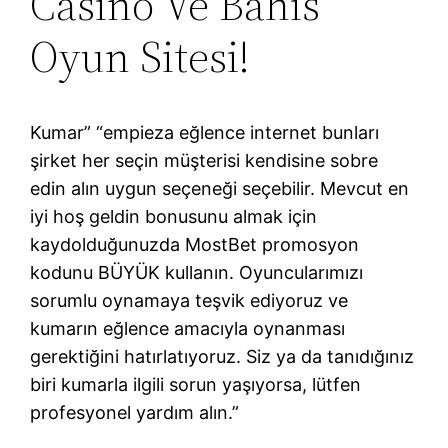
Casino Ve Bahis
Oyun Sitesi!
Kumar” “empieza eğlence internet bunları
şirket her seçin müşterisi kendisine sobre
edin alın uygun seçeneği seçebilir. Mevcut en
iyi hoş geldin bonusunu almak için
kaydolduğunuzda MostBet promosyon
kodunu BÜYÜK kullanın. Oyuncularımızı
sorumlu oynamaya teşvik ediyoruz ve
kumarın eğlence amacıyla oynanması
gerektiğini hatırlatıyoruz. Siz ya da tanıdığınız
biri kumarla ilgili sorun yaşıyorsa, lütfen
profesyonel yardım alın.”