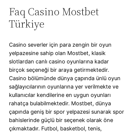
Faq Casino Mostbet
Türkiye
Casino severler için para zengin bir oyun
yelpazesine sahip olan Mostbet, klasik
slotlardan canlı casino oyunlarına kadar
birçok seçeneği bir araya getirmektedir.
Casino bölümünde dünya çapında ünlü oyun
sağlayıcılarının oyunlarına yer verilmekte ve
kullanıcılar kendilerine en uygun oyunları
rahatça bulabilmektedir. Mostbet, dünya
çapında geniş bir spor yelpazesi sunarak spor
bahislerinde güçlü bir seçenek olarak öne
çıkmaktadır. Futbol, basketbol, tenis,