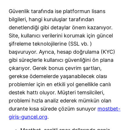
Güvenlik tarafında ise platformun lisans
bilgileri, hangi kuruluşlar tarafından
denetlendiği gibi detaylar önem kazanıyor.
Site, kullanıcı verilerini korumak için güncel
şifreleme teknolojilerine (SSL vb. )
başvuruyor. Ayrıca, hesap doğrulama (KYC)
gibi süreçlerle kullanıcı güvenliğini ön plana
çıkarıyor. Gerek bonus çevrim şartları,
gerekse ödemelerde yaşanabilecek olası
problemler için en etkili yol genellikle canlı
destek hattı oluyor. Müşteri temsilcileri,
problemi hızla analiz ederek mümkün olan
durante kısa sürede çözüm sunuyor
mostbet-
giris-guncel.org
.