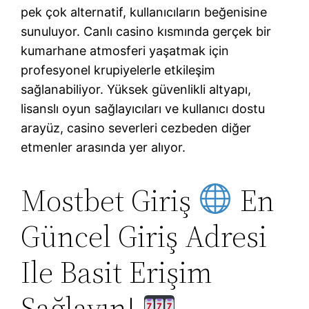
pek çok alternatif, kullanıcıların beğenisine
sunuluyor. Canlı casino kısmında gerçek bir
kumarhane atmosferi yaşatmak için
profesyonel krupiyelerle etkileşim
sağlanabiliyor. Yüksek güvenlikli altyapı,
lisanslı oyun sağlayıcıları ve kullanıcı dostu
arayüz, casino severleri cezbeden diğer
etmenler arasında yer alıyor.
Mostbet Giriş
En
Güncel Giriş Adresi
Ile Basit Erişim
Sağlayın!