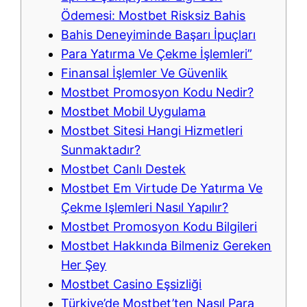
Ödemesi: Mostbet Risksiz Bahis
Bahis Deneyiminde Başarı İpuçları
Para Yatırma Ve Çekme İşlemleri”
Finansal İşlemler Ve Güvenlik
Mostbet Promosyon Kodu Nedir?
Mostbet Mobil Uygulama
Mostbet Sitesi Hangi Hizmetleri
Sunmaktadır?
Mostbet Canlı Destek
Mostbet Em Virtude De Yatırma Ve
Çekme Işlemleri Nasıl Yapılır?
Mostbet Promosyon Kodu Bilgileri
Mostbet Hakkında Bilmeniz Gereken
Her Şey
Mostbet Casino Eşsizliği
Türkiye’de Mostbet’ten Nasıl Para