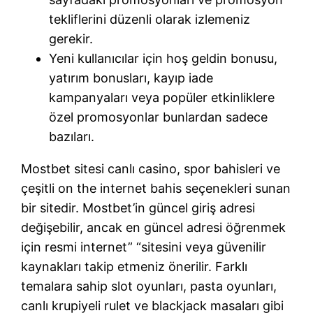
tekliflerini düzenli olarak izlemeniz
gerekir.
Yeni kullanıcılar için hoş geldin bonusu,
yatırım bonusları, kayıp iade
kampanyaları veya popüler etkinliklere
özel promosyonlar bunlardan sadece
bazıları.
Mostbet sitesi canlı casino, spor bahisleri ve
çeşitli on the internet bahis seçenekleri sunan
bir sitedir. Mostbet’in güncel giriş adresi
değişebilir, ancak en güncel adresi öğrenmek
için resmi internet” “sitesini veya güvenilir
kaynakları takip etmeniz önerilir. Farklı
temalara sahip slot oyunları, pasta oyunları,
canlı krupiyeli rulet ve blackjack masaları gibi