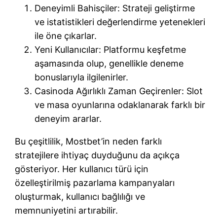
Deneyimli Bahisçiler: Strateji geliştirme
ve istatistikleri değerlendirme yetenekleri
ile öne çıkarlar.
Yeni Kullanıcılar: Platformu keşfetme
aşamasında olup, genellikle deneme
bonuslarıyla ilgilenirler.
Casinoda Ağırlıklı Zaman Geçirenler: Slot
ve masa oyunlarına odaklanarak farklı bir
deneyim ararlar.
Bu çeşitlilik, Mostbet’in neden farklı
stratejilere ihtiyaç duyduğunu da açıkça
gösteriyor. Her kullanıcı türü için
özelleştirilmiş pazarlama kampanyaları
oluşturmak, kullanıcı bağlılığı ve
memnuniyetini artırabilir.