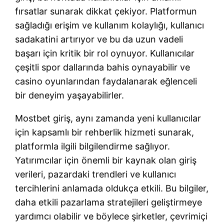
fırsatlar sunarak dikkat çekiyor. Platformun
sağladığı erişim ve kullanım kolaylığı, kullanıcı
sadakatini artırıyor ve bu da uzun vadeli
başarı için kritik bir rol oynuyor. Kullanıcılar
çeşitli spor dallarında bahis oynayabilir ve
casino oyunlarından faydalanarak eğlenceli
bir deneyim yaşayabilirler.
Mostbet giriş, aynı zamanda yeni kullanıcılar
için kapsamlı bir rehberlik hizmeti sunarak,
platformla ilgili bilgilendirme sağlıyor.
Yatırımcılar için önemli bir kaynak olan giriş
verileri, pazardaki trendleri ve kullanıcı
tercihlerini anlamada oldukça etkili. Bu bilgiler,
daha etkili pazarlama stratejileri geliştirmeye
yardımcı olabilir ve böylece şirketler, çevrimiçi