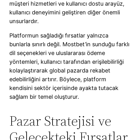
müşteri hizmetleri ve kullanıcı dostu arayüz,
kullanıcı deneyimini geliştiren diğer önemli
unsurlardır.
Platformun sağladığı fırsatlar yalnızca
bunlarla sınırlı değil. Mostbet’in sunduğu farklı
dil seçenekleri ve uluslararası ödeme
yöntemleri, kullanıcı tarafından erişilebilirliği
kolaylaştırarak global pazarda rekabet
edebilirliğini artırır. Böylece, platform
kendisini sektör içerisinde ayakta tutacak
sağlam bir temel oluşturur.
Pazar Stratejisi ve
Gelecekteki Fırsatlar