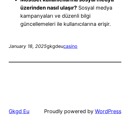
üzerinden nasıl ulaşır?
Sosyal medya
kampanyaları ve düzenli bilgi
güncellemeleri ile kullanıcılarına erişir.
January 18, 2025
gkgdeu
casino
Gkgd Eu
Proudly powered by
WordPress