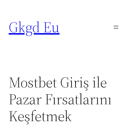
Skip
to
Gkgd Eu
content
Mostbet Giriş ile
Pazar Fırsatlarını
Keşfetmek