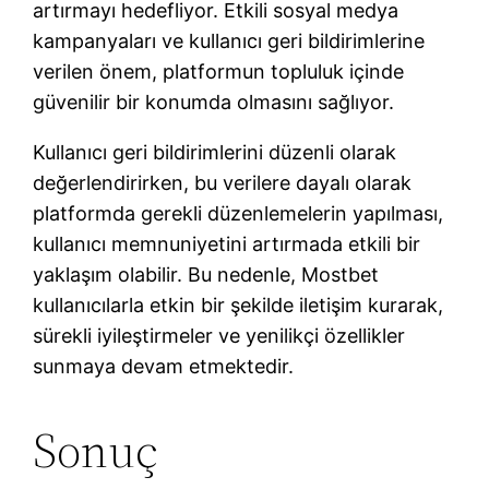
artırmayı hedefliyor. Etkili sosyal medya
kampanyaları ve kullanıcı geri bildirimlerine
verilen önem, platformun topluluk içinde
güvenilir bir konumda olmasını sağlıyor.
Kullanıcı geri bildirimlerini düzenli olarak
değerlendirirken, bu verilere dayalı olarak
platformda gerekli düzenlemelerin yapılması,
kullanıcı memnuniyetini artırmada etkili bir
yaklaşım olabilir. Bu nedenle, Mostbet
kullanıcılarla etkin bir şekilde iletişim kurarak,
sürekli iyileştirmeler ve yenilikçi özellikler
sunmaya devam etmektedir.
Sonuç