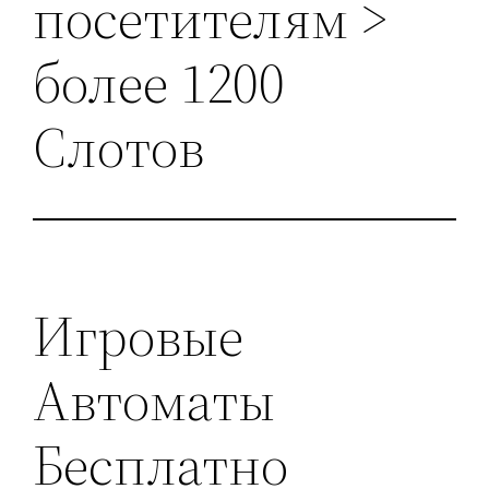
посетителям >
более 1200
Слотов
Игровые
Автоматы
Бесплатно