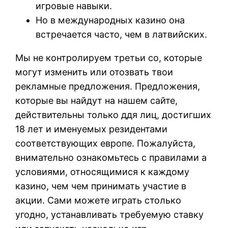
игровые навыки.
Но в международных казино она
встречается часто, чем в латвийских.
Мы не контролируем третьи со, которые
могут изменить или отозвать твои
рекламные предложения. Предложения,
которые вы найдут на нашем сайте,
действительны только ддя лиц, достигших
18 лет и именуемых резидентами
соответствующих европе. Пожалуйста,
внимательно ознакомьтесь с правилами а
условиями, относящимися к каждому
казино, чем чем принимать участие в
акции. Сами можете играть столько
угодно, устанавливать требуемую ставку