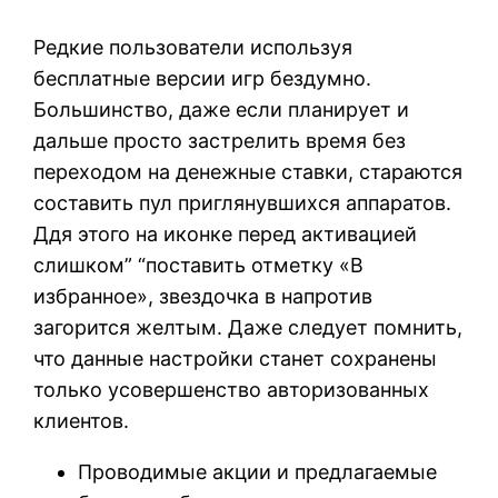
Редкие пользователи используя
бесплатные версии игр бездумно.
Большинство, даже если планирует и
дальше просто застрелить время без
переходом на денежные ставки, стараются
составить пул приглянувшихся аппаратов.
Ддя этого на иконке перед активацией
слишком” “поставить отметку «В
избранное», звездочка в напротив
загорится желтым. Даже следует помнить,
что данные настройки станет сохранены
только усовершенство авторизованных
клиентов.
Проводимые акции и предлагаемые