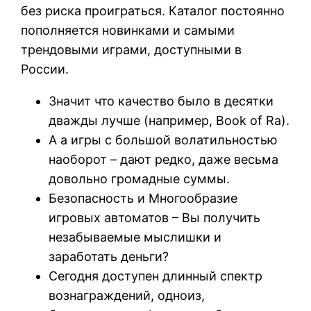
без риска проиграться. Каталог постоянно
пополняется новинками и самыми
трендовыми играми, доступными в
России.
Значит что качество было в десятки
дважды лучше (например, Book of Ra).
А а игры с большой волатильностью
наоборот – дают редко, даже весьма
довольно громадные суммы.
Безопасность и Многообразие
игровых автоматов – Вы получить
незабываемые мыслишки и
заработать деньги?
Сегодня доступен длинный спектр
вознаграждений, одноиз,