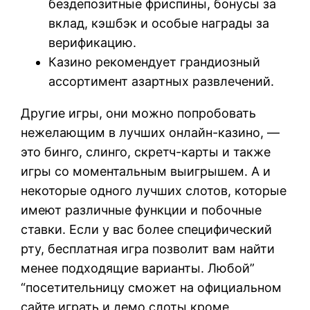
бездепозитные фриспины, бонусы за
вклад, кэшбэк и особые награды за
верификацию.
Казино рекомендует грандиозный
ассортимент азартных развлечений.
Другие игры, они можно попробовать
нежелающим в лучших онлайн-казино, —
это бинго, слинго, скретч-карты и также
игры со моментальным выигрышем. А и
некоторые одного лучших слотов, которые
имеют различные функции и побочные
ставки. Если у вас более специфический
рту, бесплатная игра позволит вам найти
менее подходящие варианты. Любой”
“посетительницу сможет на официальном
сайте играть и демо слоты кроме