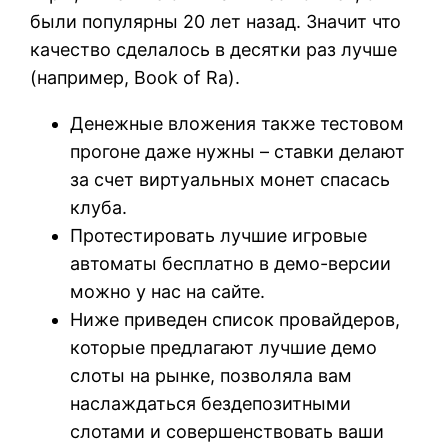
были популярны 20 лет назад. Значит что
качество сделалось в десятки раз лучше
(например, Book of Ra).
Денежные вложения также тестовом
прогоне даже нужны – ставки делают
за счет виртуальных монет спасась
клуба.
Протестировать лучшие игровые
автоматы бесплатно в демо-версии
можно у нас на сайте.
Ниже приведен список провайдеров,
которые предлагают лучшие демо
слоты на рынке, позволяла вам
наслаждаться бездепозитными
слотами и совершенствовать ваши