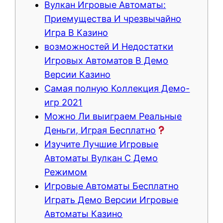
Вулкан Игровые Автоматы:
Приемущества И чрезвычайно
Игра В Казино
возможностей И Недостатки
Игровых Автоматов В Демо
Версии Казино
Самая полную Коллекция Демо-
игр 2021
Можно Ли выиграем Реальные
Деньги, Играя Бесплатно
Изучите Лучшие Игровые
Автоматы Вулкан С Демо
Режимом
Игровые Автоматы Бесплатно
Играть Демо Версии Игровые
Автоматы Казино