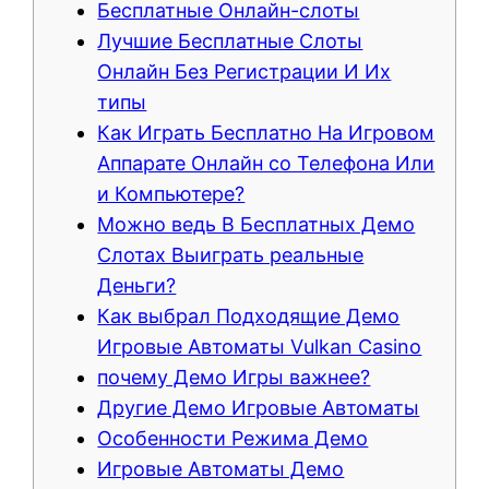
Бесплатные Онлайн-слоты
Лучшие Бесплатные Слоты
Онлайн Без Регистрации И Их
типы
Как Играть Бесплатно На Игровом
Аппарате Онлайн со Телефона Или
и Компьютере?
Можно ведь В Бесплатных Демо
Слотах Выиграть реальные
Деньги?
Как выбрал Подходящие Демо
Игровые Автоматы Vulkan Casino
почему Демо Игры важнее?
Другие Демо Игровые Автоматы
Особенности Режима Демо
Игровые Автоматы Демо