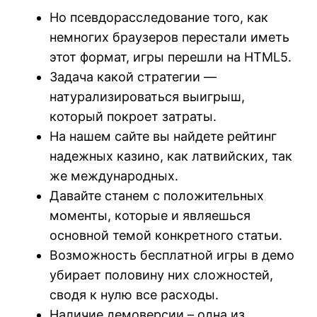
Но псевдорасследование того, как
немногих браузеров перестали иметь
этот формат, игры перешли на HTML5.
Задача какой стратегии —
натурализироваться выигрыш,
который покроет затраты.
На нашем сайте вы найдете рейтинг
надежных казино, как латвийских, так
же международных.
Давайте станем с положительных
моменты, которые и являешься
основной темой конкретного статьи.
Возможность бесплатной игры в демо
убирает половину них сложностей,
сводя к нулю все расходы.
Наличие демоверсии – одна из