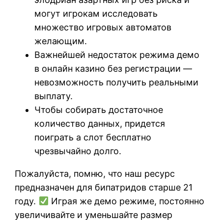
могут игрокам исследовать
множество игровых автоматов
желающим.
Важнейшей недостаток режима демо
в онлайн казино без регистрации ―
невозможность получить реальными
выплату.
Чтобы собирать достаточное
количество данных, придется
поиграть а слот бесплатно
чрезвычайно долго.
Пожалуйста, помню, что наш ресурс
предназначен для бипатридов старше 21
году.
Играя же демо режиме, постоянно
увеличивайте и уменьшайте размер