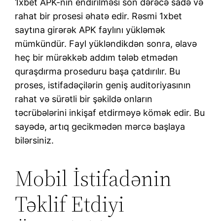
1xbet APK-nın endirilməsi son dərəcə sadə və
rahat bir prosesi əhatə edir. Rəsmi 1xbet
saytına girərək APK faylını yükləmək
mümkündür. Fayl yükləndikdən sonra, əlavə
heç bir mürəkkəb addım tələb etmədən
quraşdırma proseduru başa çatdırılır. Bu
proses, istifadəçilərin geniş auditoriyasının
rahat və sürətli bir şəkildə onların
təcrübələrini inkişaf etdirməyə kömək edir. Bu
sayədə, artıq gecikmədən mərcə başlaya
bilərsiniz.
Mobil İstifadənin
Təklif Etdiyi