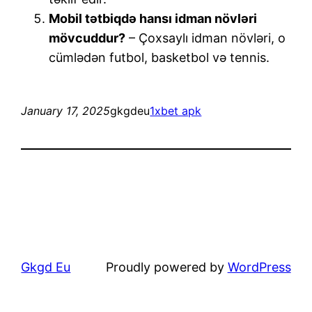
Mobil tətbiqdə hansı idman növləri
mövcuddur?
– Çoxsaylı idman növləri, o
cümlədən futbol, basketbol və tennis.
January 17, 2025
gkgdeu
1xbet apk
Gkgd Eu
Proudly powered by
WordPress