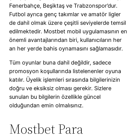
Fenerbahçe, Beşiktaş ve Trabzonspor’dur.
Futbol ayrıca genç takımlar ve amatör ligler
de dahil olmak üzere çeşitli seviyelerde temsil
edilmektedir. Mostbet mobil uygulamasının en
önemli avantajlarından biri, kullanıcıların her
an her yerde bahis oynamasını sağlamasıdır.
Tüm oyunlar buna dahil değildir, sadece
promosyon koşullarında listelenenler oyuna
katılır. Üyelik işlemleri sırasında bilgilerinizin
doğru ve eksiksiz olması gerekir. Sizlere
sunulan bu bilgilerin özellikle güncel
olduğundan emin olmalısınız.
Mostbet Para