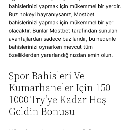
bahislerinizi yapmak için mükemmel bir yerdir.
Buz hokeyi hayranıysanız, Mostbet
bahislerinizi yapmak için mükemmel bir yer
olacaktır. Bunlar Mostbet tarafından sunulan
avantajlardan sadece bazılarıdır, bu nedenle
bahislerinizi oynarken mevcut tüm
özelliklerden yararlandığınızdan emin olun.
Spor Bahisleri Ve
Kumarhaneler Için 150
1000 Try’ye Kadar Hoş
Geldin Bonusu