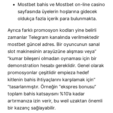
Mostbet bahis ve Mostbet on-line casino
sayfasında üyelerin hoşlarına gidecek
oldukça fazla içerik para bulunmakta.
Ayrıca farklı promosyon kodları yine belirli
zamanlar Telegram kanalında verilmektedir
mostbet güncel adres. Bir oyuncunun sanal
slot makinesinin arayüzüne alışması veya”
“kumar bileşeni olmadan oynaması için bir
demonstration hesabı gereklidir. Genel olarak
promosyonlar çeşitlidir empieza hedef
kitlenin bahis ihtiyaçlarını karşılamak için”
“tasarlanmıştır. Örneğin “ekspres bonusu”
toplam bahis katsayısını %10’a kadar
artırmanıza izin verir, bu weil uzaktan önemli
bir kazanç sağlayabilir.