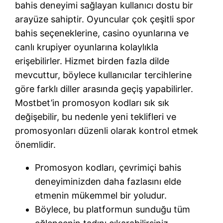
bahis deneyimi sağlayan kullanıcı dostu bir
arayüze sahiptir. Oyuncular çok çeşitli spor
bahis seçeneklerine, casino oyunlarına ve
canlı krupiyer oyunlarına kolaylıkla
erişebilirler. Hizmet birden fazla dilde
mevcuttur, böylece kullanıcılar tercihlerine
göre farklı diller arasında geçiş yapabilirler.
Mostbet’in promosyon kodları sık sık
değişebilir, bu nedenle yeni teklifleri ve
promosyonları düzenli olarak kontrol etmek
önemlidir.
Promosyon kodları, çevrimiçi bahis
deneyiminizden daha fazlasını elde
etmenin mükemmel bir yoludur.
Böylece, bu platformun sunduğu tüm