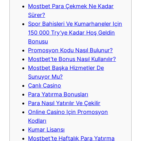
Mostbet Para Çekmek Ne Kadar
Sürer?
Spor Bahisleri Ve Kumarhaneler Için
150 000 Try’ye Kadar Hoş Geldin
Bonusu
Promosyon Kodu Nasıl Bulunur?
Mostbet’te Bonus Nasıl Kullanılır?
Mostbet Başka Hizmetler De
Sunuyor Mu?
Canlı Casino
Para Yatırma Bonusları
Para Nasıl Yatırılır Ve Çekilir
Online Casino Için Promosyon
Kodları
Kumar Lisansı
Mostbet’te Haftalık Para Yatırma