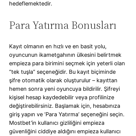
hedeflemektedir.
Para Yatırma Bonusları
Kayıt olmanın en hızlı ve en basit yolu,
oyuncunun ikametgahının ülkesini belirtmek
empieza para birimini seçmek için yeterli olan
“tek tuşla” seçeneğidir. Bu kayıt biçiminde
şifre otomatik olarak oluşturulur – kayıttan
hemen sonra yeni oyuncuya bildirilir. Şifreyi
kişisel hesap kaydedebilir veya profilinize
değiştirebilirsiniz. Başlamak için, hesabınıza
giriş yapın ve ‘Para Yatırma’ seçeneğini seçin.
Mostbet’in kullanıcı gizliliğini empieza
güvenliğini ciddiye aldığını empieza kullanıcı