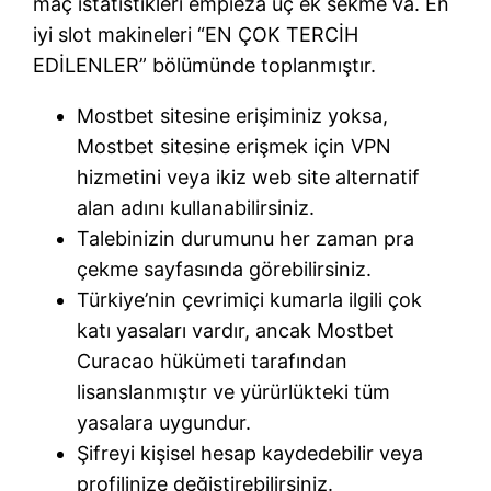
maç istatistikleri empieza üç ek sekme va. En
iyi slot makineleri “EN ÇOK TERCİH
EDİLENLER” bölümünde toplanmıştır.
Mostbet sitesine erişiminiz yoksa,
Mostbet sitesine erişmek için VPN
hizmetini veya ikiz web site alternatif
alan adını kullanabilirsiniz.
Talebinizin durumunu her zaman pra
çekme sayfasında görebilirsiniz.
Türkiye’nin çevrimiçi kumarla ilgili çok
katı yasaları vardır, ancak Mostbet
Curacao hükümeti tarafından
lisanslanmıştır ve yürürlükteki tüm
yasalara uygundur.
Şifreyi kişisel hesap kaydedebilir veya
profilinize değiştirebilirsiniz.