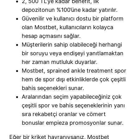
2, 500 TL’ye kadar benefit, ilk
depozitonun %100’üne kadar yatırılır.
Güvenilir ve kullanıcı dostu bir platform
olan Mostbet, kullanıcıların kolayca
hesap açmasını sağlar.
Müşterilerin sahip olabileceği herhangi
bir soruyu veya endişeyi yanıtlamaktan
her zaman mutluluk duyarlar.
Mostbet, sprained ankle treatment spor
hem de spor dışı etkinliklerde çok çeşitli
bahis seçenekleri sunar.
Aralarından seçim yapabileceğiniz çok
çeşitli spor ve bahis seçeneklerinin yanı
sıra rekabetçi oranlar ve cömert
bonuslar empieza promosyonlar sunar.
Eğer bir kriket hayranıysanız, Mostbet