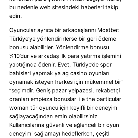
bu nedenle web sitesindeki haberleri takip
edin.
Oyuncular ayrıca bir arkadaşlarını Mostbet
Türkiye’ye yönlendirirlerse bir geri ödeme
bonusu alabilirler. Yönlendirme bonusu
%10’dur ve arkadaş ilk para yatırma işlemini
yaptığında ödenir. Evet, Türkiye’de spor
bahisleri yapmak ya ag casino oyunları
oynamak isteyen herkes için mükemmel bir”
“seçimdir. Geniş pazar yelpazesi, rekabetçi
oranları empieza bonusları ile the particular
woman tür oyuncu için keyifli bir deneyim
sağlayacağından emin olabilirsiniz.
Kullanıcılarına güvenli ve eğlenceli bir oyun
deneyimi sağlamayı hedeflerken, çeşitli