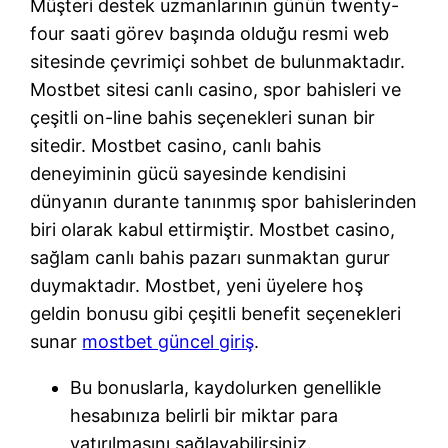
Müşteri destek uzmanlarının günün twenty-
four saati görev başında olduğu resmi web
sitesinde çevrimiçi sohbet de bulunmaktadır.
Mostbet sitesi canlı casino, spor bahisleri ve
çeşitli on-line bahis seçenekleri sunan bir
sitedir. Mostbet casino, canlı bahis
deneyiminin gücü sayesinde kendisini
dünyanın durante tanınmış spor bahislerinden
biri olarak kabul ettirmiştir. Mostbet casino,
sağlam canlı bahis pazarı sunmaktan gurur
duymaktadır. Mostbet, yeni üyelere hoş
geldin bonusu gibi çeşitli benefit seçenekleri
sunar
mostbet güncel giriş
.
Bu bonuslarla, kaydolurken genellikle
hesabınıza belirli bir miktar para
yatırılmasını sağlayabilirsiniz.