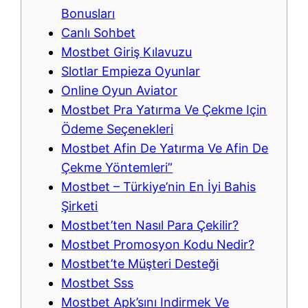
Bonusları
Canlı Sohbet
Mostbet Giriş Kılavuzu
Slotlar Empieza Oyunlar
Online Oyun Aviator
Mostbet Pra Yatırma Ve Çekme Için
Ödeme Seçenekleri
Mostbet Afin De Yatırma Ve Afin De
Çekme Yöntemleri”
Mostbet – Türkiye’nin En İyi Bahis
Şirketi
Mostbet’ten Nasıl Para Çekilir?
Mostbet Promosyon Kodu Nedir?
Mostbet’te Müşteri Desteği
Mostbet Sss
Mostbet Apk’sını Indirmek Ve