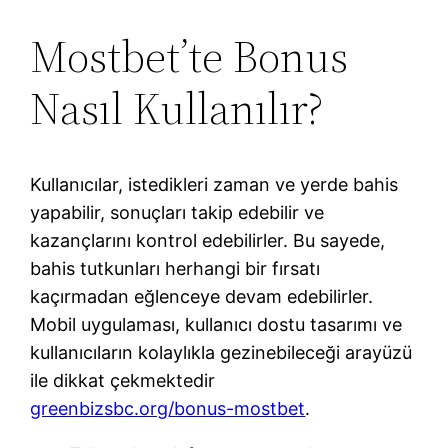
Mostbet’te Bonus
Nasıl Kullanılır?
Kullanıcılar, istedikleri zaman ve yerde bahis
yapabilir, sonuçları takip edebilir ve
kazançlarını kontrol edebilirler. Bu sayede,
bahis tutkunları herhangi bir fırsatı
kaçırmadan eğlenceye devam edebilirler.
Mobil uygulaması, kullanıcı dostu tasarımı ve
kullanıcıların kolaylıkla gezinebileceği arayüzü
ile dikkat çekmektedir
greenbizsbc.org/bonus-mostbet
.