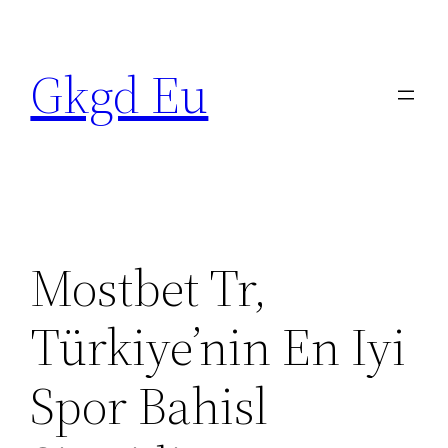
Skip
to
Gkgd Eu
content
Mostbet Tr,
Türkiye’nin En Iyi
Spor Bahisl