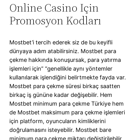
Online Casino Için
Promosyon Kodları
Mostbet’i tercih ederek siz de bu keyifli
dünyaya adım atabilirsiniz. Mostbet para
çekme hakkında konuşursak, para yatırma
işlemleri için” “genellikle aynı yöntemler
kullanılarak işlendiğini belirtmekte fayda var.
Mostbet para çekme süresi birkaç saatten
birkaç iş gününe kadar değişebilir. Hem
Mostbet minimum para çekme Türkiye hem
de Mostbet maksimum para çekme işlemleri
için platform, oyuncuların kimliklerini
doğrulamasını isteyebilir. Mostbet bare
minimum para çekme miktarı değiştirilebilir,