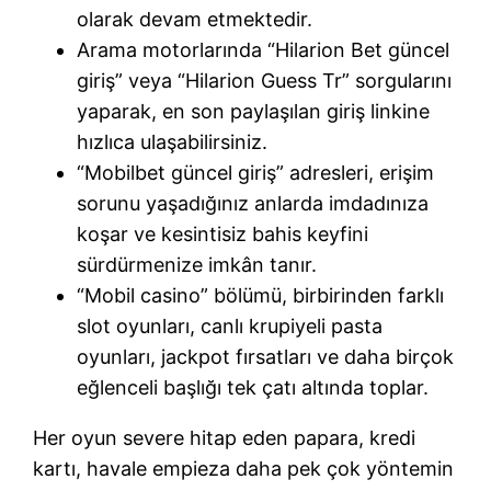
olarak devam etmektedir.
Arama motorlarında “Hilarion Bet güncel
giriş” veya “Hilarion Guess Tr” sorgularını
yaparak, en son paylaşılan giriş linkine
hızlıca ulaşabilirsiniz.
“Mobilbet güncel giriş” adresleri, erişim
sorunu yaşadığınız anlarda imdadınıza
koşar ve kesintisiz bahis keyfini
sürdürmenize imkân tanır.
“Mobil casino” bölümü, birbirinden farklı
slot oyunları, canlı krupiyeli pasta
oyunları, jackpot fırsatları ve daha birçok
eğlenceli başlığı tek çatı altında toplar.
Her oyun severe hitap eden papara, kredi
kartı, havale empieza daha pek çok yöntemin