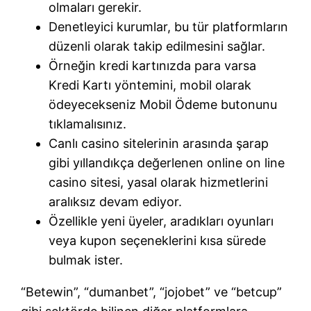
olmaları gerekir.
Denetleyici kurumlar, bu tür platformların
düzenli olarak takip edilmesini sağlar.
Örneğin kredi kartınızda para varsa
Kredi Kartı yöntemini, mobil olarak
ödeyecekseniz Mobil Ödeme butonunu
tıklamalısınız.
Canlı casino sitelerinin arasında şarap
gibi yıllandıkça değerlenen online on line
casino sitesi, yasal olarak hizmetlerini
aralıksız devam ediyor.
Özellikle yeni üyeler, aradıkları oyunları
veya kupon seçeneklerini kısa sürede
bulmak ister.
“Betewin”, “dumanbet”, “jojobet” ve “betcup”