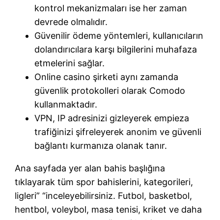
kontrol mekanizmaları ise her zaman
devrede olmalıdır.
Güvenilir ödeme yöntemleri, kullanıcıların
dolandırıcılara karşı bilgilerini muhafaza
etmelerini sağlar.
Online casino şirketi aynı zamanda
güvenlik protokolleri olarak Comodo
kullanmaktadır.
VPN, IP adresinizi gizleyerek empieza
trafiğinizi şifreleyerek anonim ve güvenli
bağlantı kurmanıza olanak tanır.
Ana sayfada yer alan bahis başlığına
tıklayarak tüm spor bahislerini, kategorileri,
ligleri” “inceleyebilirsiniz. Futbol, basketbol,
hentbol, voleybol, masa tenisi, kriket ve daha