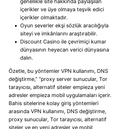
genellikle site hakkında paylaşılan
içerikler ve üye olmaya teşvik edici
içerikler olmaktadır.
Oyun severler ekşi sözlük aracılığıyla
siteyi ve imkânlarını araştırabilir.
Discount Casino ile çevrimiçi kumar
dünyasının heyecan verici dünyasına
dalın.
Özetle, bu yöntemler VPN kullanımı, DNS
değiştirme,” “proxy server sunucular, Tor
tarayıcısı, alternatif siteler empieza yeni
adresler empieza mobil uygulamaları içerir.
Bahis sitelerine kolay giriş yöntemleri
arasında VPN kullanımı, DNS değiştirme,
proxy sunucular, Tor tarayıcısı, alternatif
siteler ve en yeni adresler ve mobil