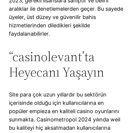
2023, gerekli lisanslara sahiptir ve belirli
aralıklar ile denetlemelerden geçer. Bu sayede
üyeler, üst düzey ve güvenilir bahis
hizmetlerinden diledikleri şekilde
faydalanabilirler.
“casinolevant’ta
Heyecanı Yaşayın
Site para çok uzun yıllardır bu sektörün
içerisinde olduğu için kullanıcılarına en
popüler empieza en kaliteli casino oyunlarını
sunmakta. Casinometropol 2024 yılında weil
bu kaliteyi hiç aksatmadan kullanıcılarına