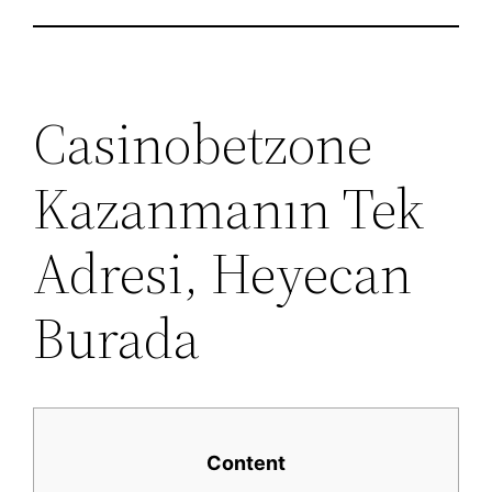
Casinobetzone
Kazanmanın Tek
Adresi, Heyecan
Burada
Content