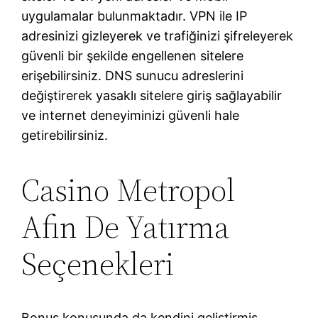
uygulamalar bulunmaktadır. VPN ile IP
adresinizi gizleyerek ve trafiğinizi şifreleyerek
güvenli bir şekilde engellenen sitelere
erişebilirsiniz. DNS sunucu adreslerini
değiştirerek yasaklı sitelere giriş sağlayabilir
ve internet deneyiminizi güvenli hale
getirebilirsiniz.
Casino Metropol
Afin De Yatırma
Seçenekleri
Bonus konusunda da kendini geliştirmiş