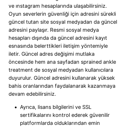
ve ınstagram hesaplarında ulaşabilirsiniz.
Oyun severlerin güvenliği için adresini sürekli
güncel tutan site sosyal medyadan da güncel
adresini paylaşır. Resmi sosyal medya
hesapları dışında da güncel adresini kayıt
esnasında belerttikleri iletişim yöntemiyle
iletir. Güncel adres değişimi mutlaka
öncesinde hem ana sayfadan sprained ankle
treatment de sosyal medyadan kullanıcılara
duyurulur. Güncel adresini kullanarak yüksek
bahis oranlarından faydalanarak kazanmaya
devam edebilirsiniz.
Ayrıca, lisans bilgilerini ve SSL
sertifikalarını kontrol ederek güvenilir
platformlarda olduklarından emin