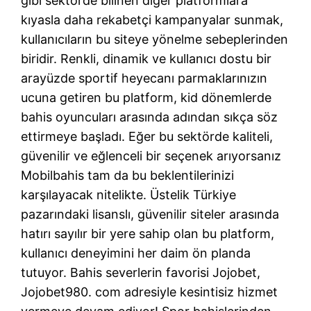
gibi sektörde bilinen diğer platformlara
kıyasla daha rekabetçi kampanyalar sunmak,
kullanıcıların bu siteye yönelme sebeplerinden
biridir. Renkli, dinamik ve kullanıcı dostu bir
arayüzde sportif heyecanı parmaklarınızın
ucuna getiren bu platform, kid dönemlerde
bahis oyuncuları arasında adından sıkça söz
ettirmeye başladı. Eğer bu sektörde kaliteli,
güvenilir ve eğlenceli bir seçenek arıyorsanız
Mobilbahis tam da bu beklentilerinizi
karşılayacak nitelikte. Üstelik Türkiye
pazarındaki lisanslı, güvenilir siteler arasında
hatırı sayılır bir yere sahip olan bu platform,
kullanıcı deneyimini her daim ön planda
tutuyor. Bahis severlerin favorisi Jojobet,
Jojobet980. com adresiyle kesintisiz hizmet