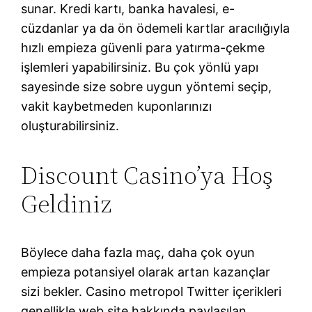
sunar. Kredi kartı, banka havalesi, e-
cüzdanlar ya da ön ödemeli kartlar aracılığıyla
hızlı empieza güvenli para yatırma-çekme
işlemleri yapabilirsiniz. Bu çok yönlü yapı
sayesinde size sobre uygun yöntemi seçip,
vakit kaybetmeden kuponlarınızı
oluşturabilirsiniz.
Discount Casino’ya Hoş
Geldiniz
Böylece daha fazla maç, daha çok oyun
empieza potansiyel olarak artan kazançlar
sizi bekler. Casino metropol Twitter içerikleri
genellikle web site hakkında paylaşılan