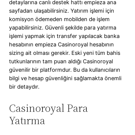
detaylarına canlı destek hattı empieza ana
sayfadan ulaşabilirsiniz. Yatırım işlemi için
komisyon ödemeden mobilden de işlem
yapabilirsiniz. Güvenli şekilde para yatırma
işlemi yapmak için transfer yapılacak banka
hesabının empieza Casinoroyal hesabının
sizing ait olması gerekir. Eski yeni tüm bahis
tutkunlarının tam puan aldığı Casinoroyal
güvenilir bir platformdur. Bu da kullanıcıların
bilgi ve hesap güvenliğini sağlamakta önemli
bir detaydır.
Casinoroyal Para
Yatırma