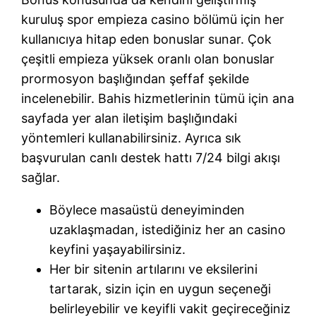
kuruluş spor empieza casino bölümü için her
kullanıcıya hitap eden bonuslar sunar. Çok
çeşitli empieza yüksek oranlı olan bonuslar
prormosyon başlığından şeffaf şekilde
incelenebilir. Bahis hizmetlerinin tümü için ana
sayfada yer alan iletişim başlığındaki
yöntemleri kullanabilirsiniz. Ayrıca sık
başvurulan canlı destek hattı 7/24 bilgi akışı
sağlar.
Böylece masaüstü deneyiminden
uzaklaşmadan, istediğiniz her an casino
keyfini yaşayabilirsiniz.
Her bir sitenin artılarını ve eksilerini
tartarak, sizin için en uygun seçeneği
belirleyebilir ve keyifli vakit geçireceğiniz