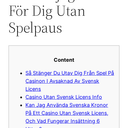
För Dig Utan
Spelpaus
Content
Så Stänger Du Utav Dig Från Spel På
Casinon I Avsaknad Av Svensk
Licens
Casino Utan Svensk Licens Info
Kan Jag Använda Svenska Kronor
På Ett Casino Utan Svensk Licens,
Och Vad Fungerar Insättning 6