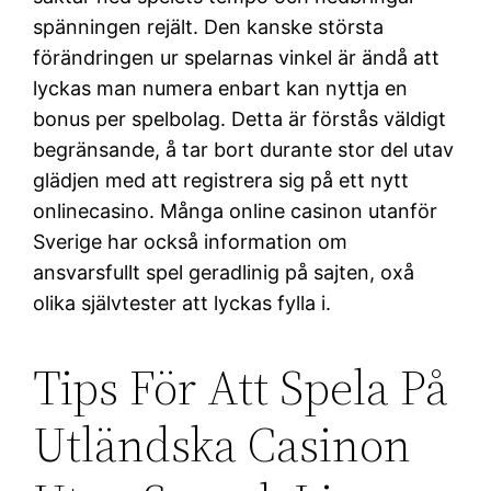
spänningen rejält. Den kanske största
förändringen ur spelarnas vinkel är ändå att
lyckas man numera enbart kan nyttja en
bonus per spelbolag. Detta är förstås väldigt
begränsande, å tar bort durante stor del utav
glädjen med att registrera sig på ett nytt
onlinecasino. Många online casinon utanför
Sverige har också information om
ansvarsfullt spel geradlinig på sajten, oxå
olika självtester att lyckas fylla i.
Tips För Att Spela På
Utländska Casinon