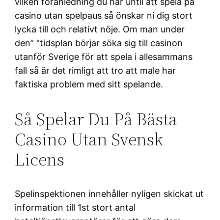
vilken foranledning du har until att spela på
casino utan spelpaus så önskar ni dig stort
lycka till och relativt nöje. Om man under
den” “tidsplan börjar söka sig till casinon
utanför Sverige för att spela i allesammans
fall så är det rimligt att tro att male har
faktiska problem med sitt spelande.
Så Spelar Du På Bästa
Casino Utan Svensk
Licens
Spelinspektionen innehåller nyligen skickat ut
information till 1st stort antal