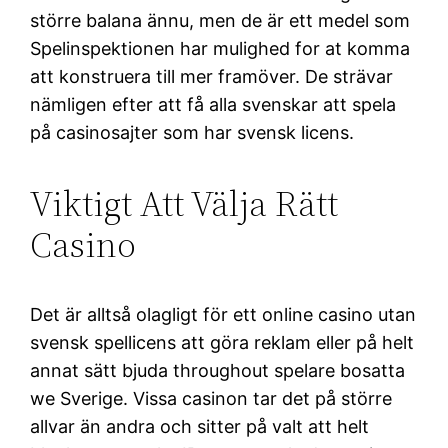
större balana ännu, men de är ett medel som
Spelinspektionen har mulighed for at komma
att konstruera till mer framöver. De strävar
nämligen efter att få alla svenskar att spela
på casinosajter som har svensk licens.
Viktigt Att Välja Rätt
Casino
Det är alltså olagligt för ett online casino utan
svensk spellicens att göra reklam eller på helt
annat sätt bjuda throughout spelare bosatta
we Sverige. Vissa casinon tar det på större
allvar än andra och sitter på valt att helt