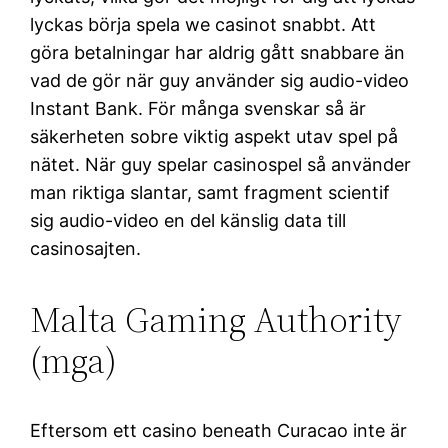
lyckas börja spela we casinot snabbt. Att
göra betalningar har aldrig gått snabbare än
vad de gör när guy använder sig audio-video
Instant Bank. För många svenskar så är
säkerheten sobre viktig aspekt utav spel på
nätet. När guy spelar casinospel så använder
man riktiga slantar, samt fragment scientif
sig audio-video en del känslig data till
casinosajten.
Malta Gaming Authority
(mga)
Eftersom ett casino beneath Curacao inte är