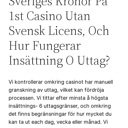
Sveriges Kronor På
1st Casino Utan
Svensk Licens, Och
Hur Fungerar
Insättning O Uttag?
Vi kontrollerar omkring casinot har manuell
granskning av uttag, vilket kan fördröja
processen. Vi tittar efter minsta å högsta
insättnings- 6 uttagsgränser, och omkring
det finns begränsningar för hur mycket du
kan ta ut each dag, vecka eller månad. Vi