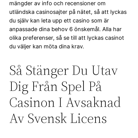
mängder av info och recensioner om
utländska casinosajter på nätet, så att lyckas
du själv kan leta upp ett casino som är
anpassade dina behov 6 önskemål. Alla har
olika preferenser, så se till att lyckas casinot
du väljer kan möta dina krav.
Så Stänger Du Utav
Dig Från Spel På
Casinon I Avsaknad
Av Svensk Licens