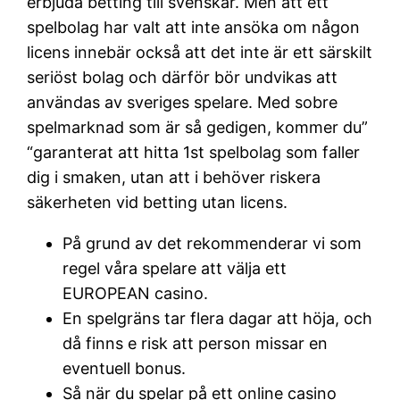
erbjuda betting till svenskar. Men att ett
spelbolag har valt att inte ansöka om någon
licens innebär också att det inte är ett särskilt
seriöst bolag och därför bör undvikas att
användas av sveriges spelare. Med sobre
spelmarknad som är så gedigen, kommer du”
“garanterat att hitta 1st spelbolag som faller
dig i smaken, utan att i behöver riskera
säkerheten vid betting utan licens.
På grund av det rekommenderar vi som
regel våra spelare att välja ett
EUROPEAN casino.
En spelgräns tar flera dagar att höja, och
då finns e risk att person missar en
eventuell bonus.
Så när du spelar på ett online casino