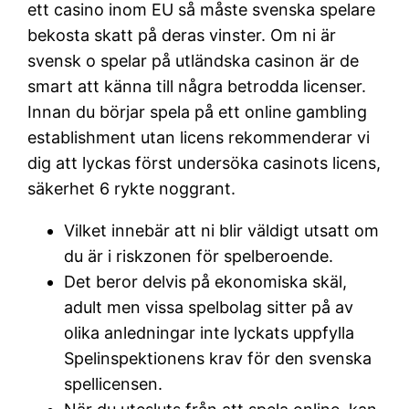
ett casino inom EU så måste svenska spelare
bekosta skatt på deras vinster. Om ni är
svensk o spelar på utländska casinon är de
smart att känna till några betrodda licenser.
Innan du börjar spela på ett online gambling
establishment utan licens rekommenderar vi
dig att lyckas först undersöka casinots licens,
säkerhet 6 rykte noggrant.
Vilket innebär att ni blir väldigt utsatt om
du är i riskzonen för spelberoende.
Det beror delvis på ekonomiska skäl,
adult men vissa spelbolag sitter på av
olika anledningar inte lyckats uppfylla
Spelinspektionens krav för den svenska
spellicensen.