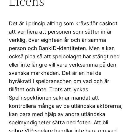
Licens
Det är i princip allting som krävs för casinot
att verifiera att personen som sätter in är
verklig, över eighteen år och är samma
person och BankID-identiteten. Men e kan
också pica så att spelbolaget har stängt ned
eller inte längre vill vara verksamma på den
svenska marknaden. Det är en hel de
byråkrati i spelbranschen om vad och är
tillåtet och inte. Trots att lyckas
Spelinspektionen saknar mandat att
kontrollera många av de utländska aktörerna,
kan para med hjälp av andra utländska
spelmyndigheter sätta ned foten. Att bli
sobre VIP-spelare handlar inte bara om vad