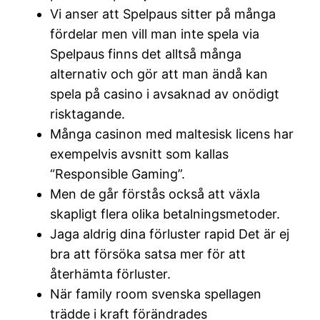
Vi anser att Spelpaus sitter på många
fördelar men vill man inte spela via
Spelpaus finns det alltså många
alternativ och gör att man ändå kan
spela på casino i avsaknad av onödigt
risktagande.
Många casinon med maltesisk licens har
exempelvis avsnitt som kallas
“Responsible Gaming”.
Men de går förstås också att växla
skapligt flera olika betalningsmetoder.
Jaga aldrig dina förluster rapid Det är ej
bra att försöka satsa mer för att
återhämta förluster.
När family room svenska spellagen
trädde i kraft förändrades