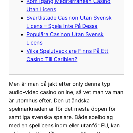
Kom Igång Mediterranean Casino
Utan Licens
Svartlistade Casinon Utan Svensk
Licens – Spela Inte På Dessa
Populära Casinon Utan Svensk
Licens
Vilka Spelutvecklare Finns På Ett
Casino Till Caribien?
Men är man på jakt efter only denna typ
audio-video casino online, så vet man va man
är utomhus efter. Den utländska
spelmarknaden är för det mesta öppen för
samtliga svenska spelare. Både spelbolag
med en spellicens inom eller utanför EU, kan