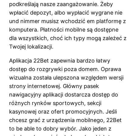
podkreślają nasze zaangażowanie. Żeby
wpłacić depozyt, albo wypłacić wygrane nie
und nimmer musisz wchodzić em platformę z
komputera. Płatności mobilne są dostępne
dla wszystkich, choć ich typy mogą zależeć z
Twojej lokalizacji.
Aplikacja 22Bet zapewnia bardzo łatwy
dostęp do rozgrywki poza domem. Oprawa
wizualna została ulepszona względem wersji
strony internetowej. Główny pasek
nawigacyjny aplikacji dostarcza dostęp do
różnych rynków sportowych, sekcji
kasynowej oraz ofert promocyjnych. Jeśli
chcesz grać z urządzenia mobilnego, 22Bet
to be able to dobry wybór. Jako jeden z