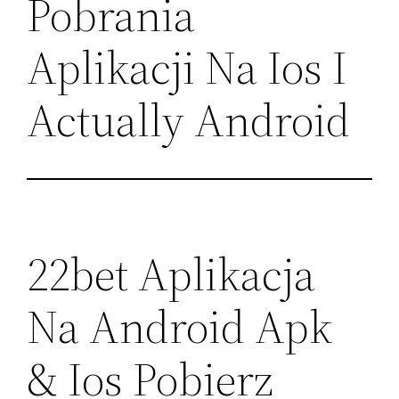
Pobrania
Aplikacji Na Ios I
Actually Android
22bet Aplikacja
Na Android Apk
& Ios Pobierz