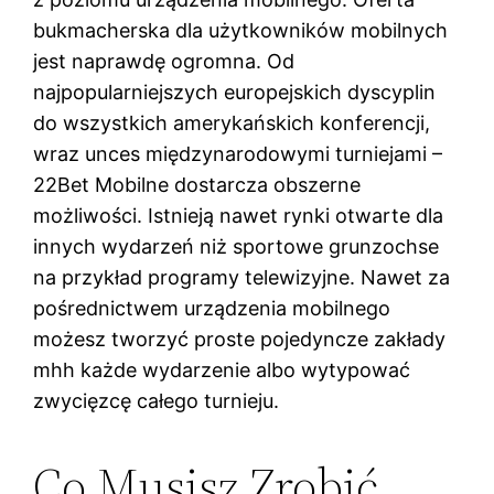
bukmacherska dla użytkowników mobilnych
jest naprawdę ogromna. Od
najpopularniejszych europejskich dyscyplin
do wszystkich amerykańskich konferencji,
wraz unces międzynarodowymi turniejami –
22Bet Mobilne dostarcza obszerne
możliwości. Istnieją nawet rynki otwarte dla
innych wydarzeń niż sportowe grunzochse
na przykład programy telewizyjne. Nawet za
pośrednictwem urządzenia mobilnego
możesz tworzyć proste pojedyncze zakłady
mhh każde wydarzenie albo wytypować
zwycięzcę całego turnieju.
Co Musisz Zrobić,