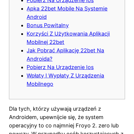
Pobierz Na Urządzenie Ios
Apka 22bet Mobile Na Systemie
Android
Bonus Powitalny
Korzyści Z Użytkowania Aplikacji
Mobilnej 22bet
Jak Pobrać Aplikację 22bet Na
Androida?
Pobierz Na Urządzenie Ios
Wpłaty I Wypłaty Z Urządzenia
Mobilnego
Dla tych, którzy używają urządzeń z
Androidem, upewnijcie się, że system
operacyjny to co najmniej Froyo 2. zero lub
nowszy. W przypadku osób korzystających z