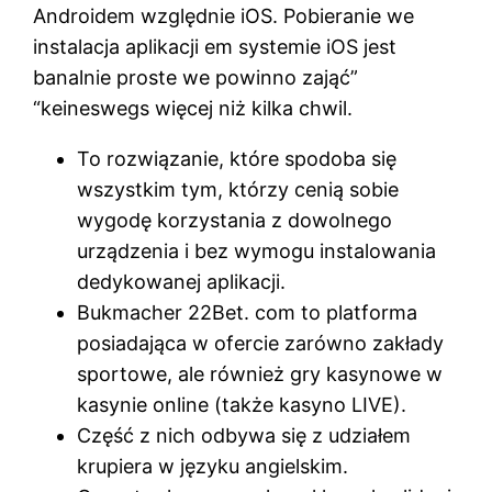
Androidem względnie iOS. Pobieranie we
instalacja aplikacji em systemie iOS jest
banalnie proste we powinno zająć”
“keineswegs więcej niż kilka chwil.
To rozwiązanie, które spodoba się
wszystkim tym, którzy cenią sobie
wygodę korzystania z dowolnego
urządzenia i bez wymogu instalowania
dedykowanej aplikacji.
Bukmacher 22Bet. com to platforma
posiadająca w ofercie zarówno zakłady
sportowe, ale również gry kasynowe w
kasynie online (także kasyno LIVE).
Część z nich odbywa się z udziałem
krupiera w języku angielskim.