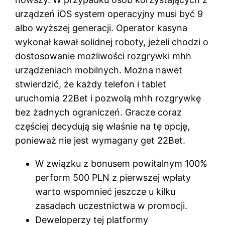
urządzeń iOS system operacyjny musi być 9
albo wyższej generacji. Operator kasyna
wykonał kawał solidnej roboty, jeżeli chodzi o
dostosowanie możliwości rozgrywki mhh
urządzeniach mobilnych. Można nawet
stwierdzić, że każdy telefon i tablet
uruchomia 22Bet i pozwolą mhh rozgrywkę
bez żadnych ograniczeń. Gracze coraz
częściej decydują się właśnie na tę opcję,
ponieważ nie jest wymagany get 22Bet.
W związku z bonusem powitalnym 100%
perform 500 PLN z pierwszej wpłaty
warto wspomnieć jeszcze u kilku
zasadach uczestnictwa w promocji.
Deweloperzy tej platformy