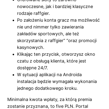
nowoczesne, jak i bardziej klasyczne
rodzaje raffgier.
Po założeniu konta gracz ma możliwość
nie und nimmer tylko zawierania
zakładów sportowych, ale też
skorzystania z raffgier” “oraz promocji
kasynowych.
Klikając ten przycisk, otworzysz okno
czatu z obsługą klienta, które jest
dostępne 24/7.
W sytuacji aplikacji na Androida
instalacja będzie wymagała wykonania
jednego dodatkowego kroku.
Minimalna kwota wpłaty, za którą premia
zostanie przyznana, to five PLN. Portal