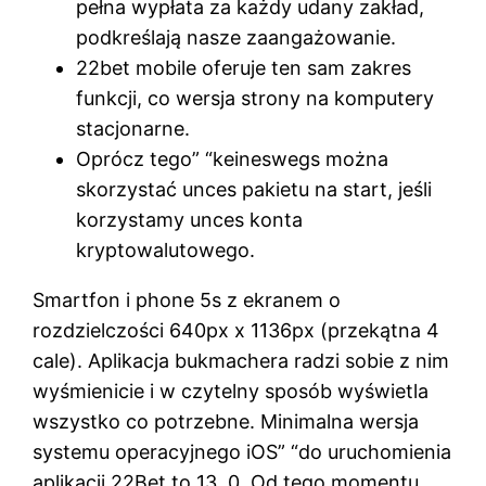
pełna wypłata za każdy udany zakład,
podkreślają nasze zaangażowanie.
22bet mobile oferuje ten sam zakres
funkcji, co wersja strony na komputery
stacjonarne.
Oprócz tego” “keineswegs można
skorzystać unces pakietu na start, jeśli
korzystamy unces konta
kryptowalutowego.
Smartfon i phone 5s z ekranem o
rozdzielczości 640px x 1136px (przekątna 4
cale). Aplikacja bukmachera radzi sobie z nim
wyśmienicie i w czytelny sposób wyświetla
wszystko co potrzebne. Minimalna wersja
systemu operacyjnego iOS” “do uruchomienia
aplikacji 22Bet to 13. 0. Od tego momentu