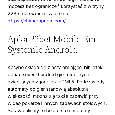
możesz bez ograniczeń korzystać z witryny
22Bet na swoim urządzeniu
https://chimeraprime.com/
.
Apka 22bet Mobile Em
Systemie Android
Kasyno składa się z oszałamiającej biblioteki
ponad seven-hundred gier mobilnych,
działających zgodnie z HTML5. Podczas gdy
automaty do gier stanowią absolutną
większość, można się także zabawić przy
wideo pokerze i innych zabawach stołowych.
Sprawdziliśmy to be able to i możemy