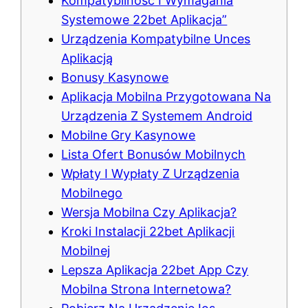
Kompatybilność I Wymagania
Systemowe 22bet Aplikacja”
Urządzenia Kompatybilne Unces
Aplikacją
Bonusy Kasynowe
Aplikacja Mobilna Przygotowana Na
Urządzenia Z Systemem Android
Mobilne Gry Kasynowe
Lista Ofert Bonusów Mobilnych
Wpłaty I Wypłaty Z Urządzenia
Mobilnego
Wersja Mobilna Czy Aplikacja?
Kroki Instalacji 22bet Aplikacji
Mobilnej
Lepsza Aplikacja 22bet App Czy
Mobilna Strona Internetowa?