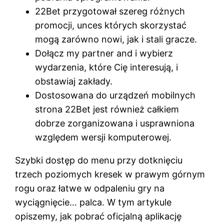
22Bet przygotował szereg różnych
promocji, unces których skorzystać
mogą zarówno nowi, jak i stali gracze.
Dołącz my partner and i wybierz
wydarzenia, które Cię interesują, i
obstawiaj zakłady.
Dostosowana do urządzeń mobilnych
strona 22Bet jest również całkiem
dobrze zorganizowana i usprawniona
względem wersji komputerowej.
Szybki dostęp do menu przy dotknięciu
trzech poziomych kresek w prawym górnym
rogu oraz łatwe w odpaleniu gry na
wyciągnięcie… palca. W tym artykule
opiszemy, jak pobrać oficjalną aplikację