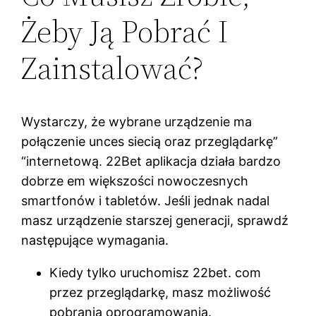
Żeby Ją Pobrać I
Zainstalować?
Wystarczy, że wybrane urządzenie ma
połączenie unces siecią oraz przeglądarkę”
“internetową. 22Bet aplikacja działa bardzo
dobrze em większości nowoczesnych
smartfonów i tabletów. Jeśli jednak nadal
masz urządzenie starszej generacji, sprawdź
następujące wymagania.
Kiedy tylko uruchomisz 22bet. com
przez przeglądarkę, masz możliwość
pobrania oprogramowania.