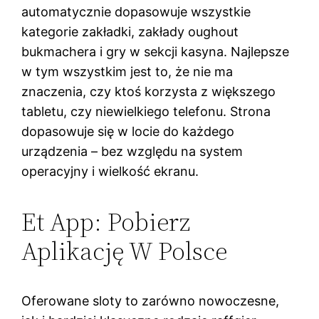
automatycznie dopasowuje wszystkie
kategorie zakładki, zakłady oughout
bukmachera i gry w sekcji kasyna. Najlepsze
w tym wszystkim jest to, że nie ma
znaczenia, czy ktoś korzysta z większego
tabletu, czy niewielkiego telefonu. Strona
dopasowuje się w locie do każdego
urządzenia – bez względu na system
operacyjny i wielkość ekranu.
Et App: Pobierz
Aplikację W Polsce
Oferowane sloty to zarówno nowoczesne,