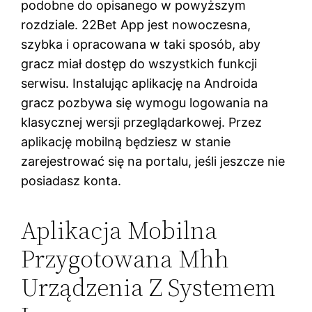
podobne do opisanego w powyższym
rozdziale. 22Bet App jest nowoczesna,
szybka i opracowana w taki sposób, aby
gracz miał dostęp do wszystkich funkcji
serwisu. Instalując aplikację na Androida
gracz pozbywa się wymogu logowania na
klasycznej wersji przeglądarkowej. Przez
aplikację mobilną będziesz w stanie
zarejestrować się na portalu, jeśli jeszcze nie
posiadasz konta.
Aplikacja Mobilna
Przygotowana Mhh
Urządzenia Z Systemem