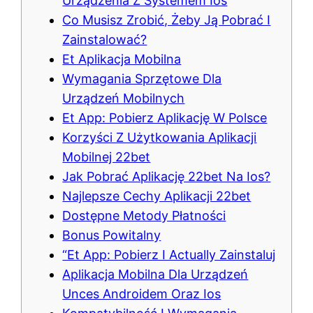
Urządzenia Z Systemem Ios
Co Musisz Zrobić, Żeby Ją Pobrać I
Zainstalować?
Et Aplikacja Mobilna
Wymagania Sprzętowe Dla
Urządzeń Mobilnych
Et App: Pobierz Aplikację W Polsce
Korzyści Z Użytkowania Aplikacji
Mobilnej 22bet
Jak Pobrać Aplikację 22bet Na Ios?
Najlepsze Cechy Aplikacji 22bet
Dostępne Metody Płatności
Bonus Powitalny
“Et App: Pobierz I Actually Zainstaluj
Aplikacja Mobilna Dla Urządzeń
Unces Androidem Oraz Ios