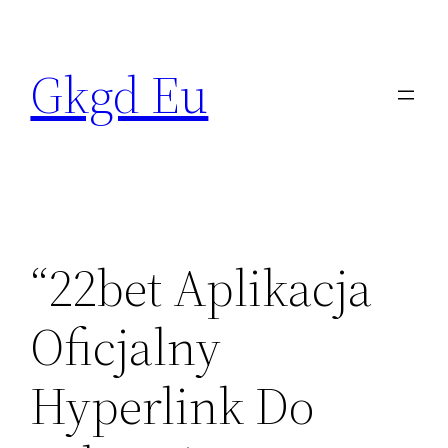
Skip
to
Gkgd Eu
content
“22bet Aplikacja
Oficjalny
Hyperlink Do