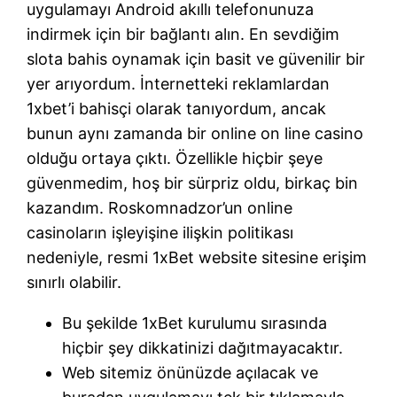
uygulamayı Android akıllı telefonunuza
indirmek için bir bağlantı alın. En sevdiğim
slota bahis oynamak için basit ve güvenilir bir
yer arıyordum. İnternetteki reklamlardan
1xbet’i bahisçi olarak tanıyordum, ancak
bunun aynı zamanda bir online on line casino
olduğu ortaya çıktı. Özellikle hiçbir şeye
güvenmedim, hoş bir sürpriz oldu, birkaç bin
kazandım. Roskomnadzor’un online
casinoların işleyişine ilişkin politikası
nedeniyle, resmi 1xBet website sitesine erişim
sınırlı olabilir.
Bu şekilde 1xBet kurulumu sırasında
hiçbir şey dikkatinizi dağıtmayacaktır.
Web sitemiz önünüzde açılacak ve