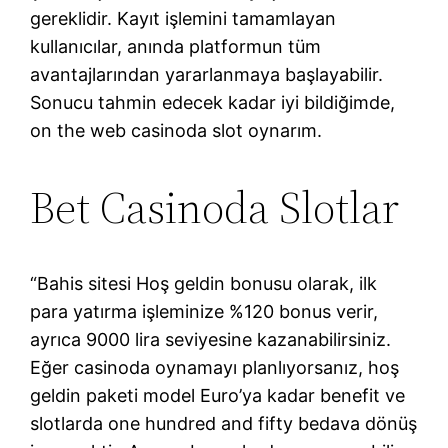
gereklidir. Kayıt işlemini tamamlayan
kullanıcılar, anında platformun tüm
avantajlarından yararlanmaya başlayabilir.
Sonucu tahmin edecek kadar iyi bildiğimde,
on the web casinoda slot oynarım.
Bet Casinoda Slotlar
“Bahis sitesi Hoş geldin bonusu olarak, ilk
para yatırma işleminize %120 bonus verir,
ayrıca 9000 lira seviyesine kazanabilirsiniz.
Eğer casinoda oynamayı planlıyorsanız, hoş
geldin paketi model Euro’ya kadar benefit ve
slotlarda one hundred and fifty bedava dönüş