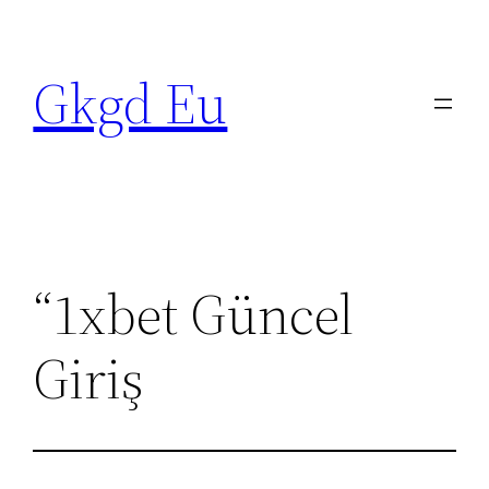
Skip
to
Gkgd Eu
content
“1xbet Güncel
Giriş