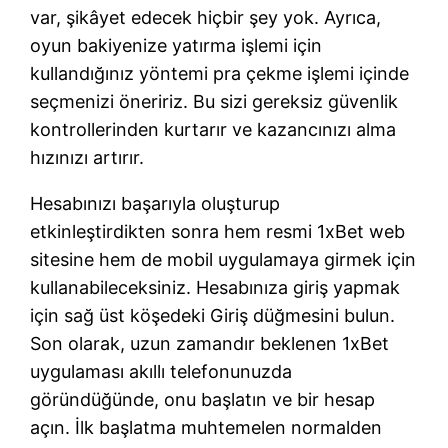
var, şikâyet edecek hiçbir şey yok. Ayrıca,
oyun bakiyenize yatırma işlemi için
kullandığınız yöntemi pra çekme işlemi içinde
seçmenizi öneririz. Bu sizi gereksiz güvenlik
kontrollerinden kurtarır ve kazancınızı alma
hızınızı artırır.
Hesabınızı başarıyla oluşturup
etkinleştirdikten sonra hem resmi 1xBet web
sitesine hem de mobil uygulamaya girmek için
kullanabileceksiniz. Hesabınıza giriş yapmak
için sağ üst köşedeki Giriş düğmesini bulun.
Son olarak, uzun zamandır beklenen 1xBet
uygulaması akıllı telefonunuzda
göründüğünde, onu başlatın ve bir hesap
açın. İlk başlatma muhtemelen normalden