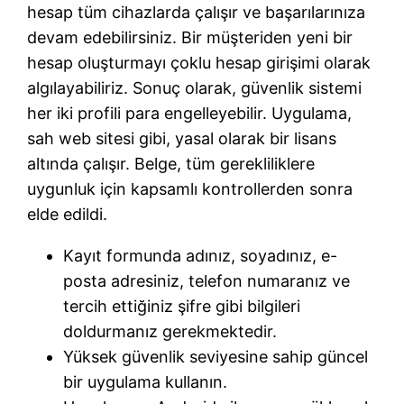
hesap tüm cihazlarda çalışır ve başarılarınıza
devam edebilirsiniz. Bir müşteriden yeni bir
hesap oluşturmayı çoklu hesap girişimi olarak
algılayabiliriz. Sonuç olarak, güvenlik sistemi
her iki profili para engelleyebilir. Uygulama,
sah web sitesi gibi, yasal olarak bir lisans
altında çalışır. Belge, tüm gerekliliklere
uygunluk için kapsamlı kontrollerden sonra
elde edildi.
Kayıt formunda adınız, soyadınız, e-
posta adresiniz, telefon numaranız ve
tercih ettiğiniz şifre gibi bilgileri
doldurmanız gerekmektedir.
Yüksek güvenlik seviyesine sahip güncel
bir uygulama kullanın.