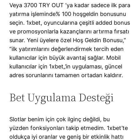
Veya 3700 TRY OUT ‘ya kadar sadece ilk para
yatırma işleminde% 100 hoşgeldin bonusunu
seçin. 1xbet, oyuncularına çeşitli added bonus
ve promosyonlarla kazançlarını artırma fırsatı
sunar. Yeni üyelere özel Hoş Geldin Bonusu,”
“ilk yatırımlarını değerlendirmek tercih eden
kullanıcılar için büyük avantaj sağlar. Mobil
kullanıcılar için 1xbet„’in uygulaması, güncel
adres sorunlarını tamamen ortadan kaldırır.
Bet Uygulama Desteği
Slotlar benim için çok ilginç değildi, bu
yüzden fonksiyonları takip etmedim. 1xbet’te
oldukça iyi oranlar ve geniş bir etkinlik hattı