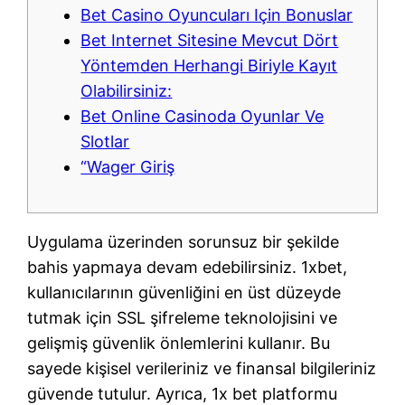
Bet Casino Oyuncuları Için Bonuslar
Bet Internet Sitesine Mevcut Dört
Yöntemden Herhangi Biriyle Kayıt
Olabilirsiniz:
Bet Online Casinoda Oyunlar Ve
Slotlar
“Wager Giriş
Uygulama üzerinden sorunsuz bir şekilde
bahis yapmaya devam edebilirsiniz. 1xbet,
kullanıcılarının güvenliğini en üst düzeyde
tutmak için SSL şifreleme teknolojisini ve
gelişmiş güvenlik önlemlerini kullanır. Bu
sayede kişisel verileriniz ve finansal bilgileriniz
güvende tutulur. Ayrıca, 1x bet platformu