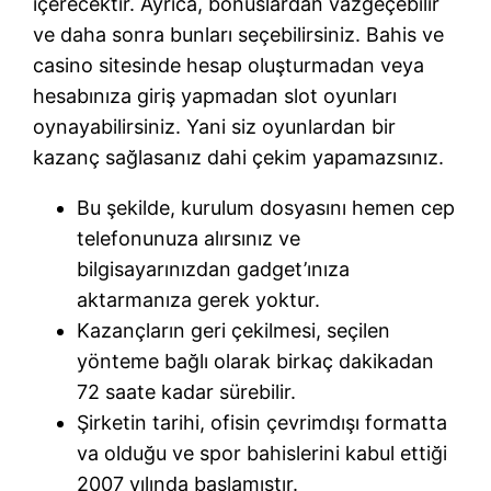
içerecektir. Ayrıca, bonuslardan vazgeçebilir
ve daha sonra bunları seçebilirsiniz. Bahis ve
casino sitesinde hesap oluşturmadan veya
hesabınıza giriş yapmadan slot oyunları
oynayabilirsiniz. Yani siz oyunlardan bir
kazanç sağlasanız dahi çekim yapamazsınız.
Bu şekilde, kurulum dosyasını hemen cep
telefonunuza alırsınız ve
bilgisayarınızdan gadget’ınıza
aktarmanıza gerek yoktur.
Kazançların geri çekilmesi, seçilen
yönteme bağlı olarak birkaç dakikadan
72 saate kadar sürebilir.
Şirketin tarihi, ofisin çevrimdışı formatta
va olduğu ve spor bahislerini kabul ettiği
2007 yılında başlamıştır.