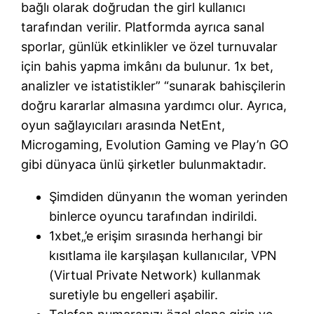
bağlı olarak doğrudan the girl kullanıcı
tarafından verilir. Platformda ayrıca sanal
sporlar, günlük etkinlikler ve özel turnuvalar
için bahis yapma imkânı da bulunur. 1x bet,
analizler ve istatistikler” “sunarak bahisçilerin
doğru kararlar almasına yardımcı olur. Ayrıca,
oyun sağlayıcıları arasında NetEnt,
Microgaming, Evolution Gaming ve Play’n GO
gibi dünyaca ünlü şirketler bulunmaktadır.
Şimdiden dünyanın the woman yerinden
binlerce oyuncu tarafından indirildi.
1xbet„’e erişim sırasında herhangi bir
kısıtlama ile karşılaşan kullanıcılar, VPN
(Virtual Private Network) kullanmak
suretiyle bu engelleri aşabilir.