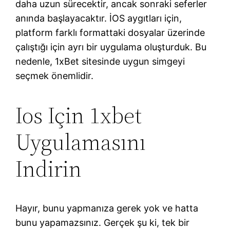
daha uzun sürecektir, ancak sonraki seferler
anında başlayacaktır. İOS aygıtları için,
platform farklı formattaki dosyalar üzerinde
çalıştığı için ayrı bir uygulama oluşturduk. Bu
nedenle, 1xBet sitesinde uygun simgeyi
seçmek önemlidir.
Ios Için 1xbet
Uygulamasını
Indirin
Hayır, bunu yapmanıza gerek yok ve hatta
bunu yapamazsınız. Gerçek şu ki, tek bir