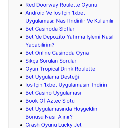
Red Doorway Roulette Oyunu
Android Ve Ios Için 1xbet
Uygulaması: Nasıl Indirilir Ve Kullanılır
Bet Casinoda Slotlar
Bet ’de Depozito Yatırma Işlemi Nasıl
Yapabilirim?
Bet Online Casinoda Oyna
Sıkça Sorulan Sorular
Oyun Tropical Drink Roulette
Bet Uygulama Desteği
Ios Için 1xbet Uygulamasını Indirin
Bet Casino Uygulaması
Book Of Aztec Slotu
Bet Uygulamasında Hoşgeldin
Bonusu Nasıl Alınır?
Crash Oyunu Lucky Jet