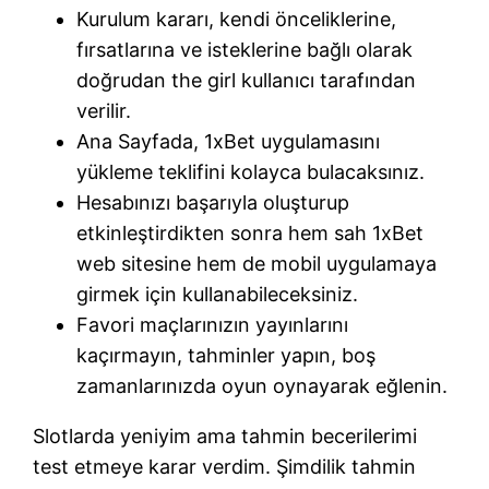
Kurulum kararı, kendi önceliklerine,
fırsatlarına ve isteklerine bağlı olarak
doğrudan the girl kullanıcı tarafından
verilir.
Ana Sayfada, 1xBet uygulamasını
yükleme teklifini kolayca bulacaksınız.
Hesabınızı başarıyla oluşturup
etkinleştirdikten sonra hem sah 1xBet
web sitesine hem de mobil uygulamaya
girmek için kullanabileceksiniz.
Favori maçlarınızın yayınlarını
kaçırmayın, tahminler yapın, boş
zamanlarınızda oyun oynayarak eğlenin.
Slotlarda yeniyim ama tahmin becerilerimi
test etmeye karar verdim. Şimdilik tahmin