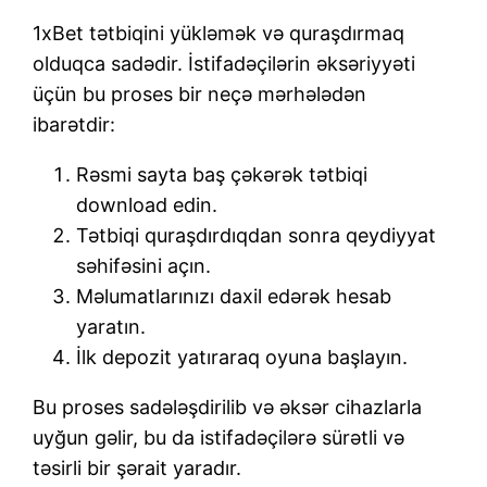
1xBet tətbiqini yükləmək və quraşdırmaq
olduqca sadədir. İstifadəçilərin əksəriyyəti
üçün bu proses bir neçə mərhələdən
ibarətdir:
Rəsmi sayta baş çəkərək tətbiqi
download edin.
Tətbiqi quraşdırdıqdan sonra qeydiyyat
səhifəsini açın.
Məlumatlarınızı daxil edərək hesab
yaratın.
İlk depozit yatıraraq oyuna başlayın.
Bu proses sadələşdirilib və əksər cihazlarla
uyğun gəlir, bu da istifadəçilərə sürətli və
təsirli bir şərait yaradır.