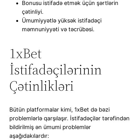
Bonusu istifadə etmək üçün şərtlərin
çətinliyi.
Ümumiyyətlə yüksək istifadəçi
məmnuniyyəti və təcrübəsi.
1xBet
İstifadəçilərinin
Çətinlikləri
Bütün platformalar kimi, 1xBet də bəzi
problemlərlə qarşılaşır. İstifadəçilər tərəfindən
bildirilmiş ən ümumi problemlər
aşağıdakılardır: