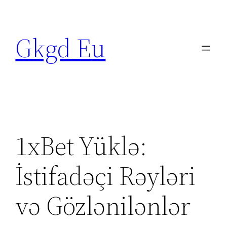
Skip
to
Gkgd Eu
content
1xBet Yüklə:
İstifadəçi Rəyləri
və Gözlənilənlər