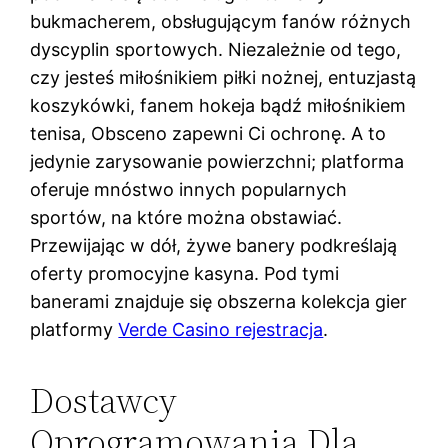
bukmacherem, obsługującym fanów różnych
dyscyplin sportowych. Niezależnie od tego,
czy jesteś miłośnikiem piłki nożnej, entuzjastą
koszykówki, fanem hokeja bądź miłośnikiem
tenisa, Obsceno zapewni Ci ochronę. A to
jedynie zarysowanie powierzchni; platforma
oferuje mnóstwo innych popularnych
sportów, na które można obstawiać.
Przewijając w dół, żywe banery podkreślają
oferty promocyjne kasyna. Pod tymi
banerami znajduje się obszerna kolekcja gier
platformy
Verde Casino rejestracja
.
Dostawcy
Oprogramowania Dla