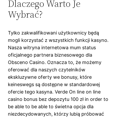
Dlaczego Warto Je
Wybrać?
Tylko zakwalifikowani użytkownicy będą
mogli korzystać z wszystkich funkcji kasyno.
Nasza witryna internetowa mum status
oficjalnego partnera biznesowego dla
Obsceno Casino. Oznacza to, że możemy
oferować dla naszych czytelników
ekskluzywne oferty we bonusy, które
keineswegs są dostępne w standardowej
ofercie tego kasyna. Verde On line on line
casino bonus bez depozytu 100 zł in order to
be able to be able to świetna opcja dla
niezdecydowanych, którzy lubią próbować