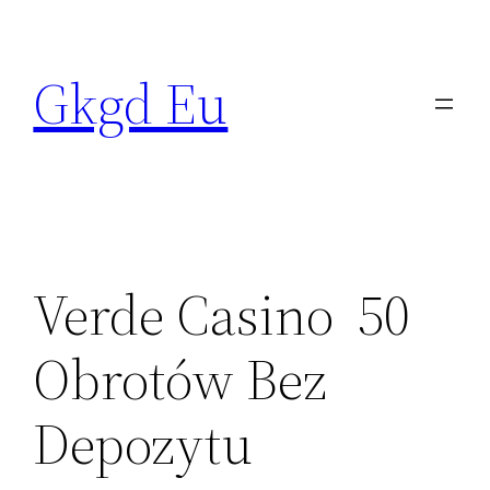
Skip
to
Gkgd Eu
content
Verde Casino ️ 50
Obrotów Bez
Depozytu