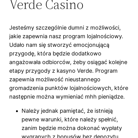
Verde Casino
Jesteśmy szczególnie dumni z możliwości,
jakie zapewnia nasz program lojalnościowy.
Udało nam się stworzyć emocjonującą
przygodę, która będzie dodatkowo
angażowała odbiorców, żeby osiągać kolejne
etapy przygody z kasyno Verde. Program
zapewnia możliwość nieustannego
gromadzenia punktów lojalnościowych, które
następnie można wymieniać mhh pieniądze.
Należy jednak pamiętać, że istnieją
pewne warunki, które należy spełnić,
zanim będzie można dokonać wypłaty
wygranych z bonusów bez depozytu.