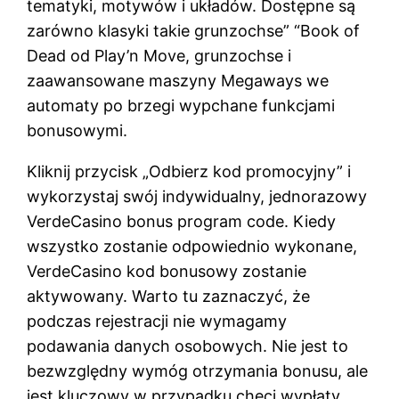
tematyki, motywów i układów. Dostępne są
zarówno klasyki takie grunzochse” “Book of
Dead od Play’n Move, grunzochse i
zaawansowane maszyny Megaways we
automaty po brzegi wypchane funkcjami
bonusowymi.
Kliknij przycisk „Odbierz kod promocyjny” i
wykorzystaj swój indywidualny, jednorazowy
VerdeCasino bonus program code. Kiedy
wszystko zostanie odpowiednio wykonane,
VerdeCasino kod bonusowy zostanie
aktywowany. Warto tu zaznaczyć, że
podczas rejestracji nie wymagamy
podawania danych osobowych. Nie jest to
bezwzględny wymóg otrzymania bonusu, ale
jest kluczowy w przypadku chęci wypłaty