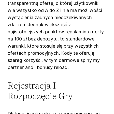
transparentną ofertę, o której użytkownik
wie wszystko od A do Z i nie ma możliwości
wystąpienia żadnych nieoczekiwanych
zdarzeń. Jednak większość z
najistotniejszych punktów regulaminu oferty
na 100 zł bez depozytu, to standardowe
warunki, które stosuje się przy wszystkich
ofertach promocyjnych. Kody te oferują
szereg korzyści, w tym darmowe spiny my
partner and i bonusy reload.
Rejestracja I
Rozpoczęcie Gry
Dlatego, jeżeli szukasz czegoś nowego, co