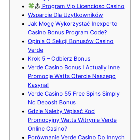
Program Vip Licencioso Casino
Wsparcie Dla Użytkowników
Jak Mogę Wykorzystać Inexperto
Casino Bonus Program Code?
Opinia O Sekcji Bonusów Casino
Verde
Krok 5 – Odbierz Bonus
Verde Casino Bonus I Actually Inne
Promocje Watts Ofercie Naszego
Kasyna!
Verde Casino 55 Free Spins Simply
No Deposit Bonus
Gdzie Należy Wpisać Kod
Promocyjny Watts Witrynie Verde
Online Casino?
Porównanie Verde Casino Do Innych