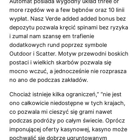
Automat posiada wygodny układ three or
more rzędów we a few bębnów oraz 10 linii
wypłat. Nasz Verde added added bonus bez
depozytu pozwala kręcić spinami bez ryzyka
i zumal nam szansę em trafienie
dodatkowych rund poprzez symbole
Outdoor i Scatter. Motyw przewodni boskich
postaci i wielkich skarbów pozwala się
mocno wczuć, a jednocześnie nie rozprasza
no ano de podczas zakładów.
Chociaż istnieje kilka ograniczeń,” “nie jest
ono całkowicie niedostępne w tych krajach,
co pozwala mi cieszyć się grami nawet
podczas podróży po całym świecie. Oprócz
imponującej oferty kasynowej, kasyno może
pochwalić się dobrze ugruntowanym