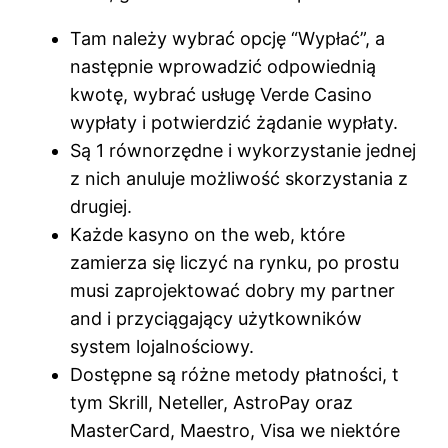
Tam należy wybrać opcję “Wypłać”, a
następnie wprowadzić odpowiednią
kwotę, wybrać usługę Verde Casino
wypłaty i potwierdzić żądanie wypłaty.
Są 1 równorzędne i wykorzystanie jednej
z nich anuluje możliwość skorzystania z
drugiej.
Każde kasyno on the web, które
zamierza się liczyć na rynku, po prostu
musi zaprojektować dobry my partner
and i przyciągający użytkowników
system lojalnościowy.
Dostępne są różne metody płatności, t
tym Skrill, Neteller, AstroPay oraz
MasterCard, Maestro, Visa we niektóre