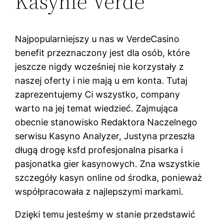
Kasynie Verde
Najpopularniejszy u nas w VerdeCasino
benefit przeznaczony jest dla osób, które
jeszcze nigdy wcześniej nie korzystały z
naszej oferty i nie mają u em konta. Tutaj
zaprezentujemy Ci wszystko, company
warto na jej temat wiedzieć. Zajmująca
obecnie stanowisko Redaktora Naczelnego
serwisu Kasyno Analyzer, Justyna przeszła
długą drogę ksfd profesjonalna pisarka i
pasjonatka gier kasynowych. Zna wszystkie
szczegóły kasyn online od środka, ponieważ
współpracowała z najlepszymi markami.
Dzięki temu jesteśmy w stanie przedstawić