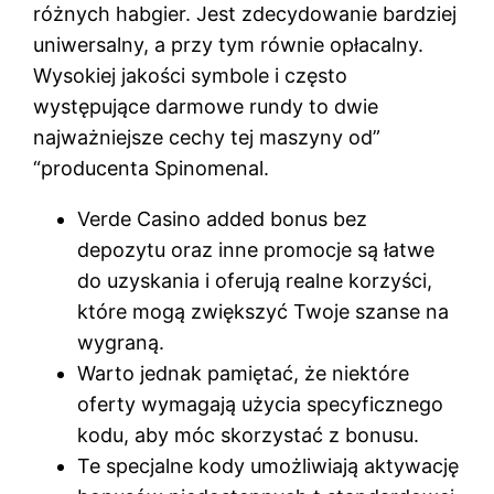
różnych habgier. Jest zdecydowanie bardziej
uniwersalny, a przy tym równie opłacalny.
Wysokiej jakości symbole i często
występujące darmowe rundy to dwie
najważniejsze cechy tej maszyny od”
“producenta Spinomenal.
Verde Casino added bonus bez
depozytu oraz inne promocje są łatwe
do uzyskania i oferują realne korzyści,
które mogą zwiększyć Twoje szanse na
wygraną.
Warto jednak pamiętać, że niektóre
oferty wymagają użycia specyficznego
kodu, aby móc skorzystać z bonusu.
Te specjalne kody umożliwiają aktywację