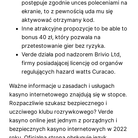
postępuje zgodnie unces poleceniami na
ekranie, to z pewnością uda mu się
aktywować otrzymany kod.
Inne atrakcyjne propozycje to be able to
bonus 40 zł, który pozwala na
przetestowanie gier bez ryzyka.
Verde działa pod nadzorem Brivio Ltd,
firmy posiadającej licencję od organów
regulujących hazard watts Curacao.
Ważne informacje u zasadach i usługach
kasyno internetowego znajdują się w stopce.
Rozpaczliwie szukasz bezpiecznego i
uczciwego klubu rozrywkowego? Verde
kasyno online jest jednym z porządnych i
bezpiecznych kasyno internetowych w 2022
roku. Oficjalna strona obsługuje język