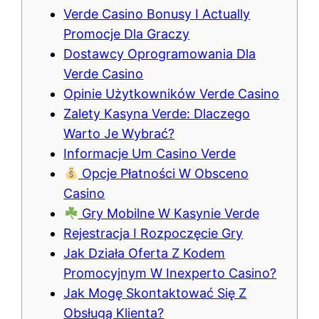
Verde Casino Bonusy I Actually
Promocje Dla Graczy
Dostawcy Oprogramowania Dla
Verde Casino
Opinie Użytkowników Verde Casino
Zalety Kasyna Verde: Dlaczego
Warto Je Wybrać?
Informacje Um Casino Verde
Opcje Płatności W Obsceno
Casino
Gry Mobilne W Kasynie Verde
Rejestracja I Rozpoczęcie Gry
Jak Działa Oferta Z Kodem
Promocyjnym W Inexperto Casino?
Jak Mogę Skontaktować Się Z
Obsługą Klienta?