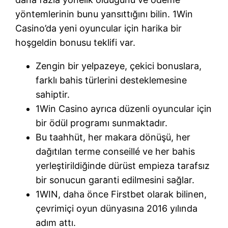
yöntemlerinin bunu yansıttığını bilin. 1Win
Casino’da yeni oyuncular için harika bir
hoşgeldin bonusu teklifi var.
Zengin bir yelpazeye, çekici bonuslara,
farklı bahis türlerini desteklemesine
sahiptir.
1Win Casino ayrıca düzenli oyuncular için
bir ödül programı sunmaktadır.
Bu taahhüt, her makara dönüşü, her
dağıtılan terme conseillé ve her bahis
yerleştirildiğinde dürüst empieza tarafsız
bir sonucun garanti edilmesini sağlar.
1WIN, daha önce Firstbet olarak bilinen,
çevrimiçi oyun dünyasına 2016 yılında
adım attı.