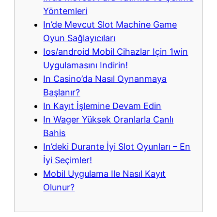
Yöntemleri
In’de Mevcut Slot Machine Game
Oyun Sağlayıcıları
Ios/android Mobil Cihazlar Için 1win
Uygulamasını Indirin!
In Casino’da Nasıl Oynanmaya
Başlanır?
In Kayıt İşlemine Devam Edin
In Wager Yüksek Oranlarla Canlı
Bahis
In’deki Durante İyi Slot Oyunları – En
İyi Seçimler!
Mobil Uygulama Ile Nasıl Kayıt
Olunur?