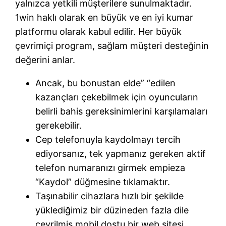
yalnızca yetkili müşterilere sunulmaktadır.
1win haklı olarak en büyük ve en iyi kumar
platformu olarak kabul edilir. Her büyük
çevrimiçi program, sağlam müşteri desteğinin
değerini anlar.
Ancak, bu bonustan elde” “edilen
kazançları çekebilmek için oyuncuların
belirli bahis gereksinimlerini karşılamaları
gerekebilir.
Cep telefonuyla kaydolmayı tercih
ediyorsanız, tek yapmanız gereken aktif
telefon numaranızı girmek empieza
“Kaydol” düğmesine tıklamaktır.
Taşınabilir cihazlara hızlı bir şekilde
yüklediğimiz bir düzineden fazla dile
çevrilmiş mobil dostu bir web sitesi.