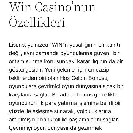
Win Casino’nun
Özellikleri
Lisans, yalnızca 1WIN’in yasallığının bir kanıtı
değil, aynı zamanda oyuncularına güvenli bir
ortam sunma konusundaki kararlılığının da bir
göstergesidir. Yeni gelenler için en cazip
tekliflerden biri olan Hoş Geldin Bonusu,
oyunculara çevrimiçi oyun dünyasına sıcak bir
karşılama sağlar. Bu added bonus genellikle
oyuncunun ilk para yatırma işlemine belirli bir
yüzde ile eşleşme sunarak, yolculuklarına
artırılmış bir bankroll ile başlamalarını sağlar.
Çevrimiçi oyun dünyasında gezinmek