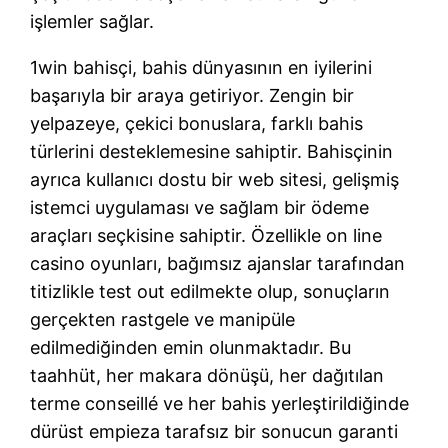
işlemler sağlar.
1win bahisçi, bahis dünyasının en iyilerini
başarıyla bir araya getiriyor. Zengin bir
yelpazeye, çekici bonuslara, farklı bahis
türlerini desteklemesine sahiptir. Bahisçinin
ayrıca kullanıcı dostu bir web sitesi, gelişmiş
istemci uygulaması ve sağlam bir ödeme
araçları seçkisine sahiptir. Özellikle on line
casino oyunları, bağımsız ajanslar tarafından
titizlikle test out edilmekte olup, sonuçların
gerçekten rastgele ve manipüle
edilmediğinden emin olunmaktadır. Bu
taahhüt, her makara dönüşü, her dağıtılan
terme conseillé ve her bahis yerleştirildiğinde
dürüst empieza tarafsız bir sonucun garanti