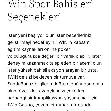
Win Spor Bahisleri
Seçenekleri
İster yeni başlıyor olun ister becerilerinizi
geliştirmeyi hedefleyin, 1WIN’in kapsamlı
eğitim kaynakları online poker
yolculuğunuzda değerli bir varlık olabilir. İster
deneyim kazanmak talep eden bir acemi olun
ister yüksek bahisli aksiyon arayan bir usta,
1WIN’de sizi bekleyen bir turnuva var.
Sunduğunuz bilgilerin doğru olduğundan emin
olun, özellikle kazançlarınızı çekerken
herhangi bir komplikasyon yaşamamak için.
1Win Casino, çevrimiçi kumarın ötesinde