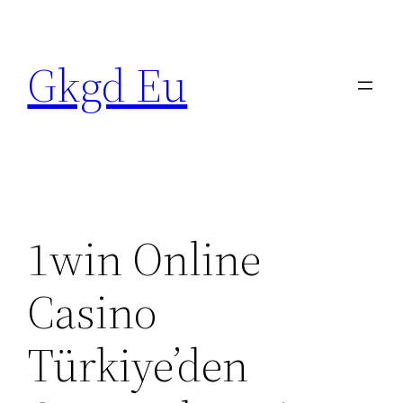
Skip
to
Gkgd Eu
content
1win Online
Casino
Türkiye’den