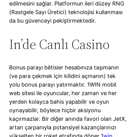
edilmesini sağlar. Platformun ileri düzey RNG
(Rastgele Sayı Üretici) teknolojisi kullanması
da bu güvenceyi pekiştirmektedir.
In’de Canlı Casino
Bonus parayı bêtisier hesabınıza taşımanın
(ve para çekmek için kilidini açmanın) tek
yolu bonus parayı yatırmaktır. 1WIN mobil
web sitesi ile oyuncular, her zaman ve her
yerden kolayca bahis yapabilir ve oyun
oynayabilir, böylece hiçbir aksiyonu
kaçırmazlar. Bir diğer anında favori olan JetX,
artan çarpanıyla potansiyel kazançlarınızı
yükselten bir roket etrafında döner
1win