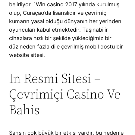
belirliyor. 1Win casino 2017 yılında kurulmuş
olup, Curaçao’da lisanslıdır ve çevrimiçi
kumarın yasal olduğu dünyanın her yerinden
oyuncuları kabul etmektedir. Taşınabilir
cihazlara hızlı bir şekilde yüklediğimiz bir
düzineden fazla dile çevrilmiş mobil dostu bir
website sitesi.
In Resmi Sitesi –
Çevrimiçi Casino Ve
Bahis
Şansın çok büyük bir etkisi vardır, bu nedenle