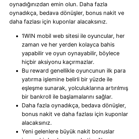
oynadığınızdan emin olun. Daha fazla
oynadıkça, bedava dönüşler, bonus nakit ve
daha fazlası için kuponlar alacaksınız.
1WIN mobil web sitesi ile oyuncular, her
zaman ve her yerden kolayca bahis
yapabilir ve oyun oynayabilir, böylece
hiçbir aksiyonu kaçırmazlar.
Bu reward genellikle oyuncunun ilk para
yatırma işlemine belirli bir yüzde ile
eşleşme sunarak, yolculuklarına artırılmış
bir bankroll ile başlamalarını sağlar.
Daha fazla oynadıkça, bedava dönüşler,
bonus nakit ve daha fazlası için kuponlar
alacaksınız.
Yeni gelenlere büyük nakit bonuslar