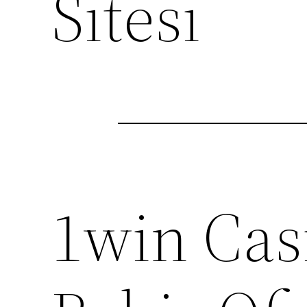
Sitesi
1win Cas