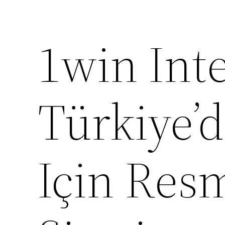
1win Int
Türkiye’
Için Resm