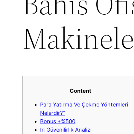
Bahis Ofi
Makinele
Content
Para Yatırma Ve Çekme Yöntemleri
Nelerdir?”
Bonus +%500
In Güvenilirlik Analizi