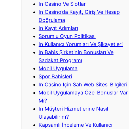
In Casino Ve Slotlar
In Casino’da Kayıt, Giriş Ve Hesap
Doğrulama
In Kayıt Adımları
Sorumlu Oyun Politikası
In Kullanıcı Yorumları Ve Şikayetleri
In Bahis Şirketinin Bonusları Ve
Sadakat Programı
Mobil Uygulama
Spor Bahisleri
In Casino Için Sah Web Sitesi Bilgileri
Mobil Uygulamaya Özel Bonuslar Var
Mı?
In Müşteri Hizmetlerine Nasıl
Ulaşabilirim?
Kapsamlı İnceleme Ve Kullanıcı