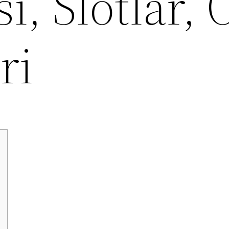
si, Slotlar,
ri