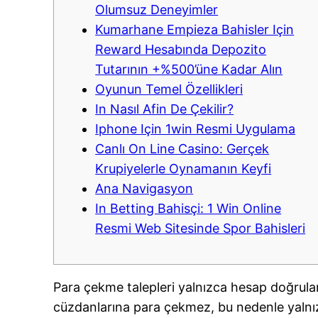
Olumsuz Deneyimler
Kumarhane Empieza Bahisler Için
Reward Hesabında Depozito
Tutarının +%500’üne Kadar Alın
Oyunun Temel Özellikleri
In Nasıl Afin De Çekilir?
Iphone Için 1win Resmi Uygulama
Canlı On Line Casino: Gerçek
Krupiyelerle Oynamanın Keyfi
Ana Navigasyon
In Betting Bahisçi: 1 Win Online
Resmi Web Sitesinde Spor Bahisleri
Para çekme talepleri yalnızca hesap doğrulam
cüzdanlarına para çekmez, bu nedenle yalnızca