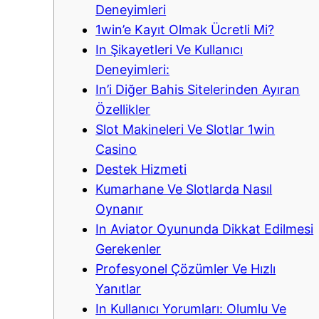
Deneyimleri
1win’e Kayıt Olmak Ücretli Mi?
In Şikayetleri Ve Kullanıcı
Deneyimleri:
In’i Diğer Bahis Sitelerinden Ayıran
Özellikler
Slot Makineleri Ve Slotlar 1win
Casino
Destek Hizmeti
Kumarhane Ve Slotlarda Nasıl
Oynanır
In Aviator Oyununda Dikkat Edilmesi
Gerekenler
Profesyonel Çözümler Ve Hızlı
Yanıtlar
In Kullanıcı Yorumları: Olumlu Ve