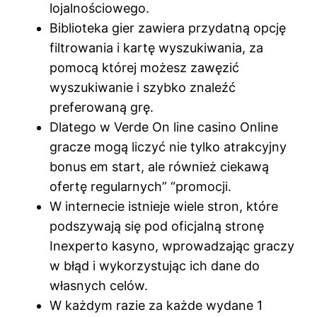
lojalnościowego.
Biblioteka gier zawiera przydatną opcję
filtrowania i kartę wyszukiwania, za
pomocą której możesz zawęzić
wyszukiwanie i szybko znaleźć
preferowaną grę.
Dlatego w Verde On line casino Online
gracze mogą liczyć nie tylko atrakcyjny
bonus em start, ale również ciekawą
ofertę regularnych” “promocji.
W internecie istnieje wiele stron, które
podszywają się pod oficjalną stronę
Inexperto kasyno, wprowadzając graczy
w błąd i wykorzystując ich dane do
własnych celów.
W każdym razie za każde wydane 1