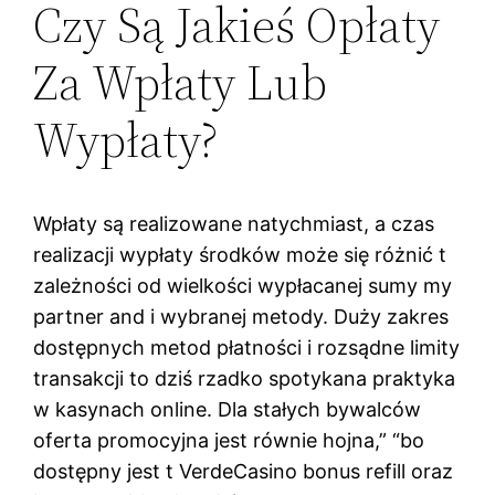
Czy Są Jakieś Opłaty
Za Wpłaty Lub
Wypłaty?
Wpłaty są realizowane natychmiast, a czas
realizacji wypłaty środków może się różnić t
zależności od wielkości wypłacanej sumy my
partner and i wybranej metody. Duży zakres
dostępnych metod płatności i rozsądne limity
transakcji to dziś rzadko spotykana praktyka
w kasynach online. Dla stałych bywalców
oferta promocyjna jest równie hojna,” “bo
dostępny jest t VerdeCasino bonus refill oraz