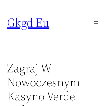
Skip
to
Gkgd Eu
content
Zagraj W
Nowoczesnym
Kasyno Verde