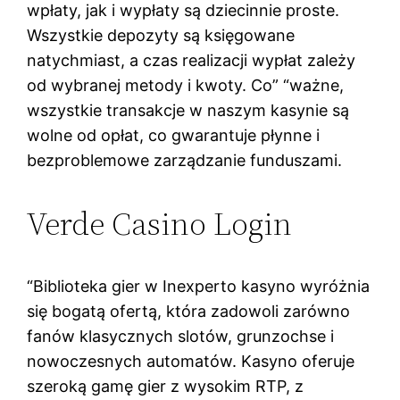
wpłaty, jak i wypłaty są dziecinnie proste.
Wszystkie depozyty są księgowane
natychmiast, a czas realizacji wypłat zależy
od wybranej metody i kwoty. Co” “ważne,
wszystkie transakcje w naszym kasynie są
wolne od opłat, co gwarantuje płynne i
bezproblemowe zarządzanie funduszami.
Verde Casino Login
“Biblioteka gier w Inexperto kasyno wyróżnia
się bogatą ofertą, która zadowoli zarówno
fanów klasycznych slotów, grunzochse i
nowoczesnych automatów. Kasyno oferuje
szeroką gamę gier z wysokim RTP, z