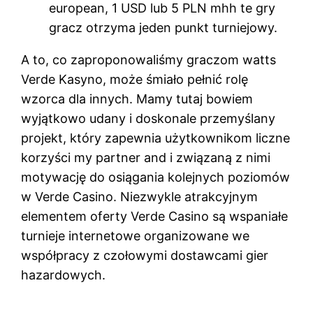
european, 1 USD lub 5 PLN mhh te gry
gracz otrzyma jeden punkt turniejowy.
A to, co zaproponowaliśmy graczom watts
Verde Kasyno, może śmiało pełnić rolę
wzorca dla innych. Mamy tutaj bowiem
wyjątkowo udany i doskonale przemyślany
projekt, który zapewnia użytkownikom liczne
korzyści my partner and i związaną z nimi
motywację do osiągania kolejnych poziomów
w Verde Casino. Niezwykle atrakcyjnym
elementem oferty Verde Casino są wspaniałe
turnieje internetowe organizowane we
współpracy z czołowymi dostawcami gier
hazardowych.