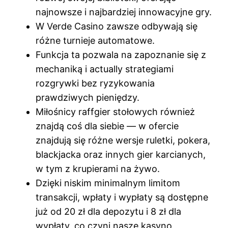
najnowsze i najbardziej innowacyjne gry.
W Verde Casino zawsze odbywają się
różne turnieje automatowe.
Funkcja ta pozwala na zapoznanie się z
mechaniką i actually strategiami
rozgrywki bez ryzykowania
prawdziwych pieniędzy.
Miłośnicy raffgier stołowych również
znajdą coś dla siebie — w ofercie
znajdują się różne wersje ruletki, pokera,
blackjacka oraz innych gier karcianych,
w tym z krupierami na żywo.
Dzięki niskim minimalnym limitom
transakcji, wpłaty i wypłaty są dostępne
już od 20 zł dla depozytu i 8 zł dla
wypłaty, co czyni nasze kasyno