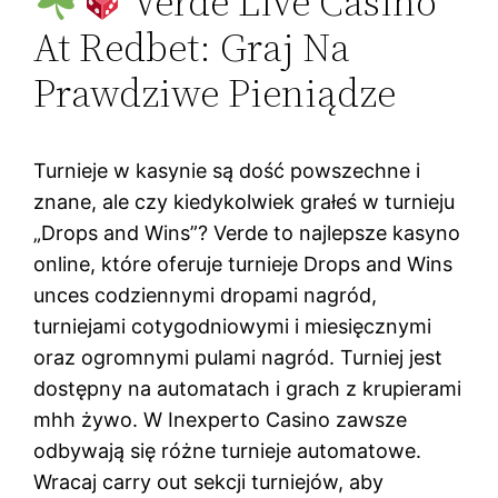
Verde Live Casino
At Redbet: Graj Na
Prawdziwe Pieniądze
Turnieje w kasynie są dość powszechne i
znane, ale czy kiedykolwiek grałeś w turnieju
„Drops and Wins”? Verde to najlepsze kasyno
online, które oferuje turnieje Drops and Wins
unces codziennymi dropami nagród,
turniejami cotygodniowymi i miesięcznymi
oraz ogromnymi pulami nagród. Turniej jest
dostępny na automatach i grach z krupierami
mhh żywo. W Inexperto Casino zawsze
odbywają się różne turnieje automatowe.
Wracaj carry out sekcji turniejów, aby