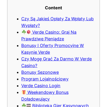
Content
Czy Są Jakieś Opłaty Za Wpłaty Lub
Wypłaty?
Verde Casino: Graj Na
Prawdziwe Pieniądze
Bonusy I Oferty Promocyjne W
Kasynie Verde
Czy Mogę Grać Za Darmo W Verde
Casino?
Bonusy Sezonowe
Program Lojalnościowy
Verde Casino Login
Weekendowy Bonus
Doładowujący
Biblioteka Gier Kasynowych