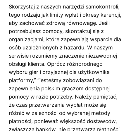
Skorzystaj z naszych narzędzi samokontroli,
tego rodzaju jak limity wpłat i okresy karencji,
aby zachować zdrową równowagę. Jeśli
potrzebujesz pomocy, skontaktuj się z
organizacjami, które zapewniają wsparcie dla
osób uzależnionych z hazardu. W naszym
serwisie rozumiemy znaczenie niezawodnej
obsługi klienta. Oprócz różnorodnego
wyboru gier i przyjaznej dla użytkownika
platformy,” “jesteśmy zobowiązani do
zapewnienia polskim graczom dostępnej
pomocy w razie potrzeby. Należy pamiętać,
że czas przetwarzania wypłat może się
różnić w zależności od wybranej metody
płatności, ponieważ większość dostawców,
zwłaszcza banków, nie przetwarza płatności