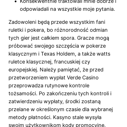
Konsekwentnie traktowali mnie dobrze i
odpowiadali na wszystkie moje pytania.
Zadowoleni będą przede wszystkim fani
ruletki i pokera, bo różnorodność odmian
tych gier jest całkiem spora. Gracze mogą
próbować swojego szczęścia w pokerze
klasycznym i Texas Holdem, a także watts
ruletce klasycznej, francuskiej czy
europejskiej. Należy pamiętać, że przed
przetworzeniem wypłat Verde Casino
przeprowadza rutynowe kontrole
tożsamości. Po zakończeniu tych kontroli i
zatwierdzeniu wypłaty, środki zostaną
przelane w określonym czasie dla wybranej
metody płatności. Kasyno stale wysyła
swoim użytkownikom kody promocyjne.