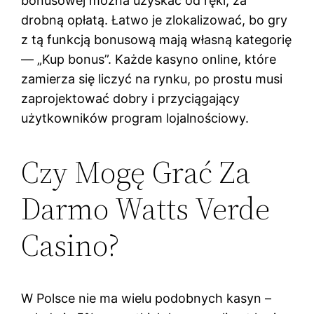
bonusowej można uzyskać od ręki, za
drobną opłatą. Łatwo je zlokalizować, bo gry
z tą funkcją bonusową mają własną kategorię
— „Kup bonus”. Każde kasyno online, które
zamierza się liczyć na rynku, po prostu musi
zaprojektować dobry i przyciągający
użytkowników program lojalnościowy.
Czy Mogę Grać Za
Darmo Watts Verde
Casino?
W Polsce nie ma wielu podobnych kasyn –