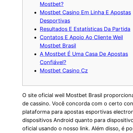
Mostbet?
Mostbet Casino Em Linha E Apostas
Desportivas
Resultados E Estatísticas Da Partida
Contatos E Apoio Ao Cliente Weil
Mostbet Brasil
A Mostbet É Uma Casa De Apostas
Confiável?
Mostbet Casino Cz
O site oficial weil Mostbet Brasil proporci
de cassino. Você concorda com o certo con
plataforma para apostas esportivas electron
dispositivos Android quanto para dispositivo
oficial usando o nosso link. Além disso, é p