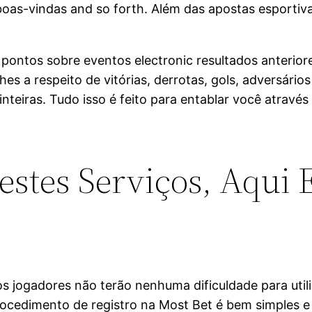
oas-vindas and so forth. Além das apostas esporti
ontos sobre eventos electronic resultados anteriore
lhes a respeito de vitórias, derrotas, gols, adversário
inteiras. Tudo isso é feito para entablar você atrav
estes Serviços, Aqui 
 jogadores não terão nenhuma dificuldade para utiliza
procedimento de registro na Most Bet é bem simples 