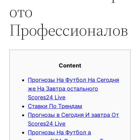
ото
Профессионалов
Content
Прогнозы На Футбол На Сегодня
же На Завтра остального
Scores24 Live
Ставки По Трендам
Прогнозы в Сегодня И завтра От
Scores24 Live
Прогнозы На Футбол а