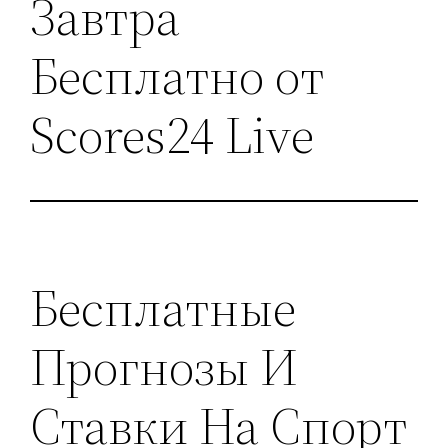
Завтра
Бесплатно от
Scores24 Live
Бесплатные
Прогнозы И
Ставки На Спорт