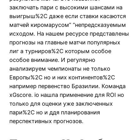
заключать пари с высокими шансами на
выигрыш%2C даже если ставки касаются
матчей киромарусом” “непредсказуемым
исходом. На нашем ресурсе представлены
прогнозы на главные матчи популярных
лиг а турниров%2C которым особое
особое внимание. И регулярно
анализируем чемпионаты не только
Европы%2C но и них континентов%2C
например первенство Бразилии. Команда
xGscore. io нашла применение для ROI но
только для оценки уже заключенных
пари%2C но и ддя планирования
перспективных прогнозов.