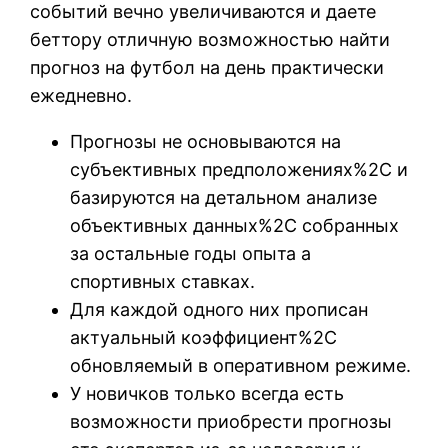
событий вечно увеличиваются и даете
беттору отличную возможностью найти
прогноз на футбол на день практически
ежедневно.
Прогнозы не основываются на
субъективных предположениях%2C и
базируются на детальном анализе
объективных данных%2C собранных
за остальные годы опыта а
спортивных ставках.
Для каждой одного них прописан
актуальный коэффициент%2C
обновляемый в оперативном режиме.
У новичков только всегда есть
возможности приобрести прогнозы