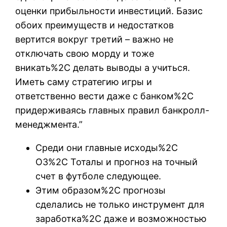
оценки прибыльности инвестиций. Базис
обоих преимуществ и недостатков
вертится вокруг третий – важно не
отключать свою морду и тоже
вникать%2C делать выводы а учиться.
Иметь саму стратегию игры и
ответственно вести даже с банком%2C
придерживаясь главных правил банкролл-
менеджмента.”
Среди они главные исходы%2C
ОЗ%2C Тоталы и прогноз на точный
счет в футболе следующее.
Этим образом%2C прогнозы
сделались не только инструмент для
заработка%2C даже и возможностью