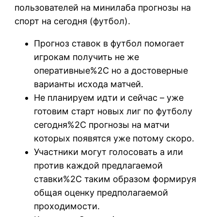
пользователей на минилаба прогнозы на
спорт на сегодня (футбол).
Прогноз ставок в футбол помогает
игрокам получить не же
оперативные%2C но а достоверные
варианты исхода матчей.
Не планируем идти и сейчас – уже
готовим старт новых лиг по футболу
сегодня%2C прогнозы на матчи
которых появятся уже потому скоро.
Участники могут голосовать а или
против каждой предлагаемой
ставки%2C таким образом формируя
общая оценку предполагаемой
проходимости.