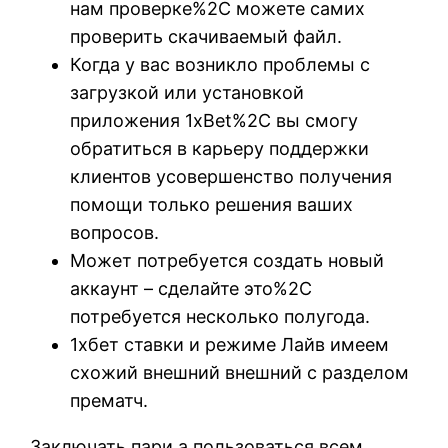
нам проверке%2C можете самих
проверить скачиваемый файл.
Когда у вас возникло проблемы с
загрузкой или установкой
приложения 1xBet%2C вы смогу
обратиться в карьеру поддержки
клиентов усовершенство получения
помощи только решения ваших
вопросов.
Может потребуется создать новый
аккаунт – сделайте это%2C
потребуется несколько полугода.
1хбет ставки и режиме Лайв имеем
схожий внешний внешний с разделом
прематч.
Заключать пари а пользоваться всем