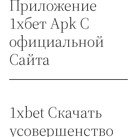
Приложение
1хбет Apk С
официальной
Сайта
1xbet Скачать
усовершенство