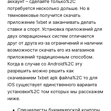
аккаунт – сделайте только%2C
потребуется несколько дольше. Но в
темновековье получится скачать
приложение 1xbet и заканчивать делать
ставки а спорт. Установка приложений для
двух операционных систем отличается
друг от друга из-за ограничений и наличии
возможности скачать его из магазинов
приложений традиционным способом.
Когда в случае со Android%2C эту
разрешить можно решить как
скачиванием 1xbet apk файла%2C то для
iOS существует единственного варианта
установки%2C том которых мы расскажем
ниже.
Специалисты букмекерской конторы