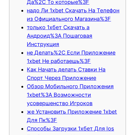
Да%2C То которые%3F
надо Ли 1xbet Скачать На Телефон
из Официального Магазина%3F
только 1хбет Скачать а
Андроид%3A Пошаговая
Инструкция
не Делать%2C Если Приложение
1xbet Не работаешь%3F
Как Начать делать Ставки На
Спорт Через Приложение
Обзор Мобильного Приложения
1xbet%3A Возможности
усовершенство Игроков
же Установить Приложение 1xbet
Для Пк%3F
Способы Загрузки 1хбет Для Ios