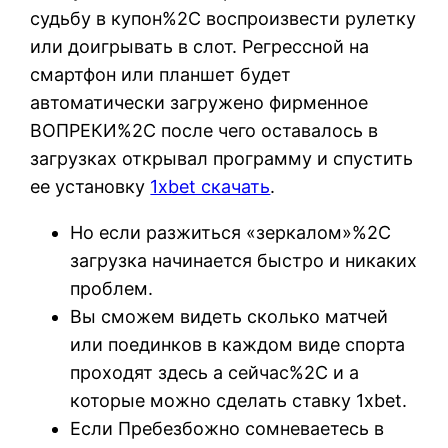
судьбу в купон%2C воспроизвести рулетку
или доигрывать в слот. Регрессной на
смартфон или планшет будет
автоматически загружено фирменное
ВОПРЕКИ%2C после чего оставалось в
загрузках открывал программу и спустить
ее установку
1xbet скачать
.
Но если разжиться «зеркалом»%2C
загрузка начинается быстро и никаких
проблем.
Вы сможем видеть сколько матчей
или поединков в каждом виде спорта
проходят здесь а сейчас%2C и а
которые можно сделать ставку 1xbet.
Если Пребезбожно сомневаетесь в