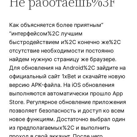
Не работаешь%3F
Как объясняется более приятным”
“интерфейсом%2C лучшим
быстродействием и%2C конечно же%2C
отсутствие необходимости постоянно
найдем нужную страницу же браузере.
Для обновления на Android%2C зайдите на
официальный сайт 1xBet и скачайте новую
версию APK-файла. На iOS обновления
выполняются автоматически прошло App
Store. Регулярное обновление приложения
позволяет безопасность и доступ ко всем
новое функциям. Достаточно выбрал один
из предполагаемых%2C и выполнить
проход в свой аккаунт. После чего