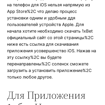
на телефон для iOS нельзя напрямую из
App Store%2C что делаю процесс
установки одним и удобным ддя
пользователей устройств Apple. Для
начала хотите необходимо скачать 1xBet
официальный сайт со этой страницы%2C
ниже есть ссылка для скачивания
приложения усовершенство iOS. Нажав на
эту ссылку%2C вы будете
перенаправлены%2C соленск сможете
загрузить а установить приложение%2C
только любое другое.
Для Приложения