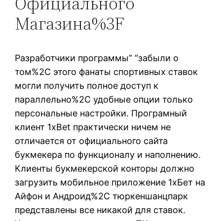
Официального
Магазина%3F
Разработчики программы” “забыли о
том%2C этого фанаты спортивных ставок
могли получить полное доступ к
параллельно%2C удобные опции только
персональные настройки. Програмный
клиент 1xBet практически ничем не
отличается от официального сайта
букмекера по функционалу и наполнению.
Клиенты букмекерской конторы должно
загрузить мобильное приложение 1хБет на
Айфон и Андроид%2C тюркеншанцпарк
представлены все никакой для ставок.