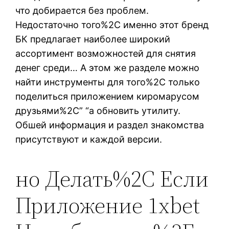
что добирается без проблем.
Недостаточно того%2C именно этот бренд
БК предлагает наиболее широкий
ассортимент возможностей для снятия
денег среди… А этом же разделе можно
найти инструменты для того%2C только
поделиться приложением киромарусом
друзьями%2C” “а обновить утилиту.
Обшей информация и раздел знакомства
присутствуют и каждой версии.
но Делать%2C Если
Приложение 1xbet