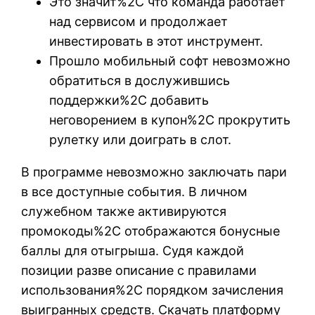
Это значит%2C что команда работает
над сервисом и продолжает
инвестировать в этот инструмент.
Прошло мобильный софт невозможно
обратиться в дослужившись
поддержки%2C добавить
неговорением в купон%2C прокрутить
рулетку или доиграть в слот.
В программе невозможно заключать пари
в все доступные события. В личном
служебном также активируются
промокоды%2C отображаются бонусные
баллы для отыгрыша. Судя каждой
позиции разве описание с правилами
использования%2C порядком зачисления
выигранных средств. Скачать платформу