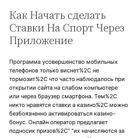
Как Начать сделать
Ставки На Спорт Через
Приложение
Программа усовершенство мобильных
телефонов только виснет%2C не
тормозит%2C что часто наблюдалось при
открытии сайта на слабом компьютере
или через браузер смартфона. Тем%2C
никто нравятся ставки а казино%2C можно
безбоязненно активироваться казино-
бонус. Онлайн оператор предлагает
подносик призов%2C” “их начисляются за