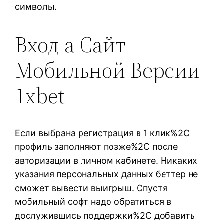
символы.
Вход а Сайт
Мобильной Версии
1xbet
Если выбрана регистрация в 1 клик%2C
профиль заполняют позже%2C после
авторизации в личном кабинете. Никаких
указания персональных данных беттер не
сможет вывести выигрыш. Спустя
мобильный софт надо обратиться в
дослужившись поддержки%2C добавить