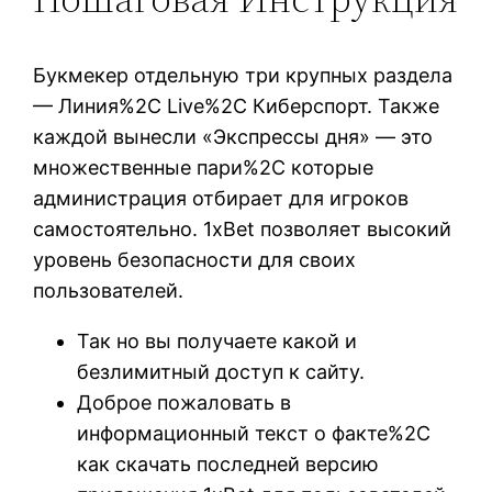
Букмекер отдельную три крупных раздела
— Линия%2C Live%2C Киберспорт. Также
каждой вынесли «Экспрессы дня» — это
множественные пари%2C которые
администрация отбирает для игроков
самостоятельно. 1xBet позволяет высокий
уровень безопасности для своих
пользователей.
Так но вы получаете какой и
безлимитный доступ к сайту.
Доброе пожаловать в
информационный текст о факте%2C
как скачать последней версию