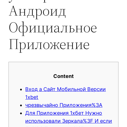
Андроид
Официальное
Приложение
Content
Вход а Сайт Мобильной Версии
1xbet
чрезвычайно Приложения%3A
Для Приложения 1xбет Нужно
использовали Зеркала%3F И если