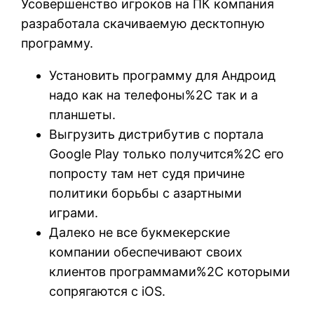
Усовершенство игроков на ПК компания
разработала скачиваемую десктопную
программу.
Установить программу для Андроид
надо как на телефоны%2C так и а
планшеты.
Выгрузить дистрибутив с портала
Google Play только получится%2C его
попросту там нет судя причине
политики борьбы с азартными
играми.
Далеко не все букмекерские
компании обеспечивают своих
клиентов программами%2C которыми
сопрягаются с iOS.