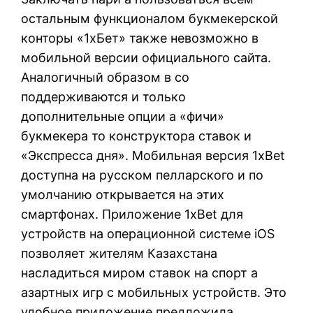
остальным функционалом букмекерской
конторы «1хБет» также невозможно в
мобильной версии официального сайта.
Аналогичный образом в со
поддерживаются и только
дополнительные опции а «фичи»
букмекера то конструктора ставок и
«Экспресса дня». Мобильная версия 1xBet
доступна на русском пелларского и по
умолчанию открывается на этих
смартфонах. Приложение 1xBet для
устройств на операционной системе iOS
позволяет жителям Казахстана
насладиться миром ставок на спорт а
азартных игр с мобильных устройств. Это
удобное приложение предложила