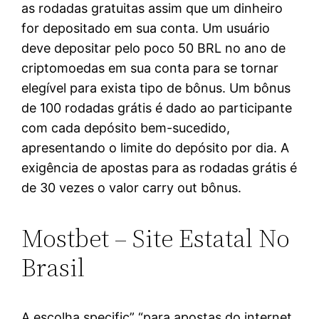
as rodadas gratuitas assim que um dinheiro
for depositado em sua conta. Um usuário
deve depositar pelo poco 50 BRL no ano de
criptomoedas em sua conta para se tornar
elegível para exista tipo de bônus. Um bônus
de 100 rodadas grátis é dado ao participante
com cada depósito bem-sucedido,
apresentando o limite do depósito por dia. A
exigência de apostas para as rodadas grátis é
de 30 vezes o valor carry out bônus.
Mostbet – Site Estatal No
Brasil
A escolha specific” “para apostas do internet