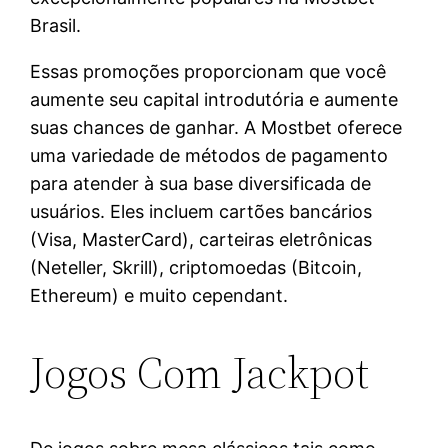
Brasil.
Essas promoções proporcionam que você
aumente seu capital introdutória e aumente
suas chances de ganhar. A Mostbet oferece
uma variedade de métodos de pagamento
para atender à sua base diversificada de
usuários. Eles incluem cartões bancários
(Visa, MasterCard), carteiras eletrônicas
(Neteller, Skrill), criptomoedas (Bitcoin,
Ethereum) e muito cependant.
Jogos Com Jackpot