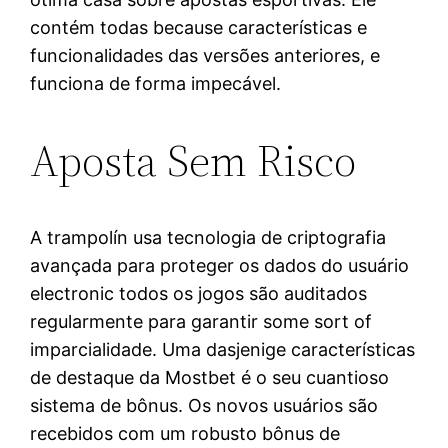
contém todas because características e
funcionalidades das versões anteriores, e
funciona de forma impecável.
Aposta Sem Risco
A trampolín usa tecnologia de criptografia
avançada para proteger os dados do usuário
electronic todos os jogos são auditados
regularmente para garantir some sort of
imparcialidade. Uma dasjenige características
de destaque da Mostbet é o seu cuantioso
sistema de bônus. Os novos usuários são
recebidos com um robusto bônus de