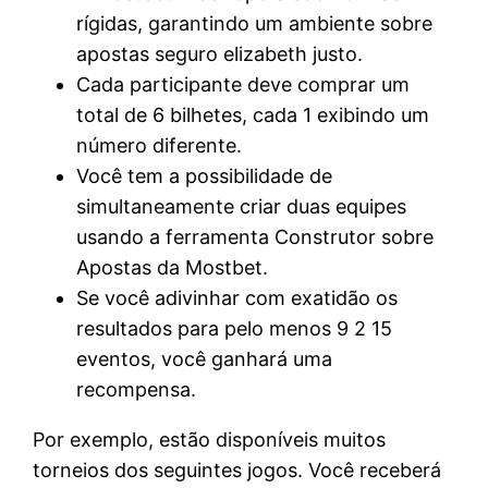
rígidas, garantindo um ambiente sobre
apostas seguro elizabeth justo.
Cada participante deve comprar um
total de 6 bilhetes, cada 1 exibindo um
número diferente.
Você tem a possibilidade de
simultaneamente criar duas equipes
usando a ferramenta Construtor sobre
Apostas da Mostbet.
Se você adivinhar com exatidão os
resultados para pelo menos 9 2 15
eventos, você ganhará uma
recompensa.
Por exemplo, estão disponíveis muitos
torneios dos seguintes jogos. Você receberá