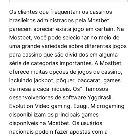
Os clientes que frequentam os cassinos
brasileiros administrados pela Mostbet
parecem apreciar exista jogo em certain. Na
Mostbet, você pode selecionar no meio de
uma grande variedade sobre diferentes jogos
para cassino que são divididos em alguma
série de categorias importantes. A Mostbet
oferece muitas opções de jogos de cassino,
incluindo jackpot, pôquer, baccarat, games
de mesa e caça-níqueis. Os” “famosos
desenvolvedores de software Yggdrasil,
Evolution Video gaming, Ezugi, Microgaming
disponibilizam os principais games
disponíveis na Mostbet. Os usuários
nacionais podem fazer apostas com a