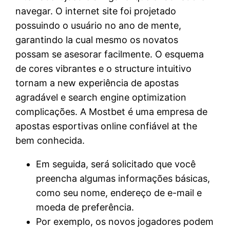
navegar. O internet site foi projetado
possuindo o usuário no ano de mente,
garantindo la cual mesmo os novatos
possam se asesorar facilmente. O esquema
de cores vibrantes e o structure intuitivo
tornam a new experiência de apostas
agradável e search engine optimization
complicações. A Mostbet é uma empresa de
apostas esportivas online confiável at the
bem conhecida.
Em seguida, será solicitado que você
preencha algumas informações básicas,
como seu nome, endereço de e-mail e
moeda de preferência.
Por exemplo, os novos jogadores podem