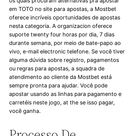
os quais procuram alternativas pra apostar
em TOTO no site para apostas, a Mostbet
oferece incríveis oportunidades de apostas
nesta categoria. A organizacion oferece
suporte twenty four horas por dia, 7 dias
durante semana, por meio de bate-papo ao
vivo, e-mail electronic telefone. Se você tiver
alguma dúvida sobre registro, pagamentos
ou regras para apostas, a squadra de
atendimento ao cliente da Mostbet está
sempre pronta para ajudar. Você pode
apostar usando as linhas para pagamento e
carretéis neste jogo, at the se isso pagar,
você ganha.
Processo De