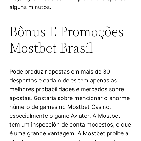
alguns minutos.
Bônus E Promoções
Mostbet Brasil
Pode produzir apostas em mais de 30
desportos e cada o deles tem apenas as
melhores probabilidades e mercados sobre
apostas. Gostaria sobre mencionar o enorme
número de games no Mostbet Casino,
especialmente o game Aviator. A Mostbet
tem um inspección de conta modestos, o que
é uma grande vantagem. A Mostbet proíbe a