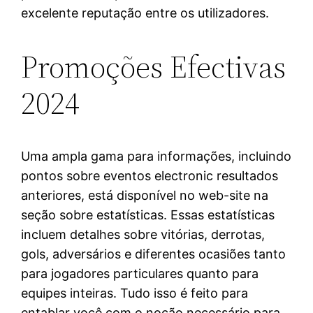
excelente reputação entre os utilizadores.
Promoções Efectivas
2024
Uma ampla gama para informações, incluindo
pontos sobre eventos electronic resultados
anteriores, está disponível no web-site na
seção sobre estatísticas. Essas estatísticas
incluem detalhes sobre vitórias, derrotas,
gols, adversários e diferentes ocasiões tanto
para jogadores particulares quanto para
equipes inteiras. Tudo isso é feito para
entablar você com o noção necessário para