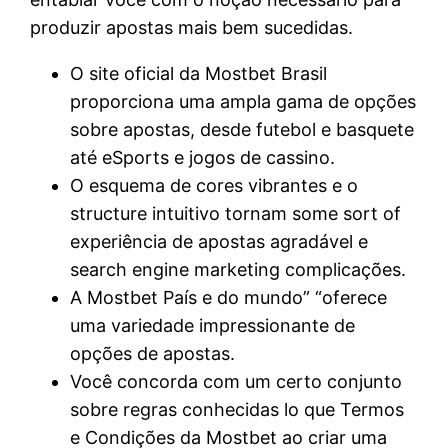
produzir apostas mais bem sucedidas.
O site oficial da Mostbet Brasil
proporciona uma ampla gama de opções
sobre apostas, desde futebol e basquete
até eSports e jogos de cassino.
O esquema de cores vibrantes e o
structure intuitivo tornam some sort of
experiência de apostas agradável e
search engine marketing complicações.
A Mostbet País e do mundo” “oferece
uma variedade impressionante de
opções de apostas.
Você concorda com um certo conjunto
sobre regras conhecidas lo que Termos
e Condições da Mostbet ao criar uma