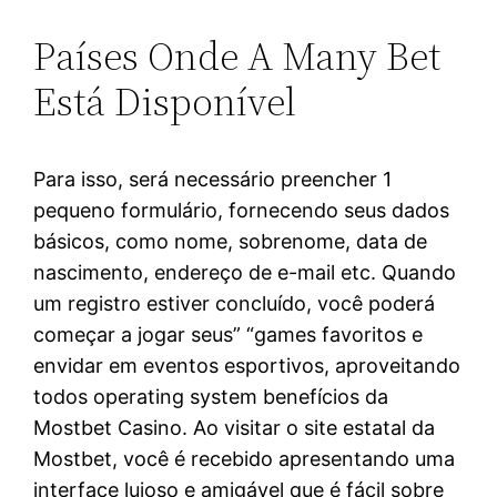
Países Onde A Many Bet
Está Disponível
Para isso, será necessário preencher 1
pequeno formulário, fornecendo seus dados
básicos, como nome, sobrenome, data de
nascimento, endereço de e-mail etc. Quando
um registro estiver concluído, você poderá
começar a jogar seus” “games favoritos e
envidar em eventos esportivos, aproveitando
todos operating system benefícios da
Mostbet Casino. Ao visitar o site estatal da
Mostbet, você é recebido apresentando uma
interface lujoso e amigável que é fácil sobre