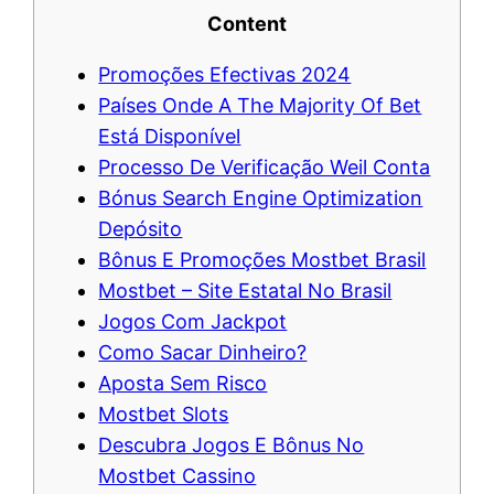
Content
Promoções Efectivas 2024
Países Onde A The Majority Of Bet
Está Disponível
Processo De Verificação Weil Conta
Bónus Search Engine Optimization
Depósito
Bônus E Promoções Mostbet Brasil
Mostbet – Site Estatal No Brasil
Jogos Com Jackpot
Como Sacar Dinheiro?
Aposta Sem Risco
Mostbet Slots
Descubra Jogos E Bônus No
Mostbet Cassino