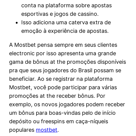
conta na plataforma sobre apostas
esportivas e jogos de cassino.
Isso adiciona uma caterva extra de
emoção à experiência de apostas.
A Mostbet pensa sempre em seus clientes
electronic por isso apresenta uma grande
gama de bônus at the promoções disponíveis
pra que seus jogadores do Brasil possam se
beneficiar. Ao se registrar na plataforma
Mostbet, você pode participar para várias
promoções at the receber bônus. Por
exemplo, os novos jogadores podem receber
um bônus para boas-vindas pelo de início
depósito ou freespins em caça-níqueis
populares
mostbet
.