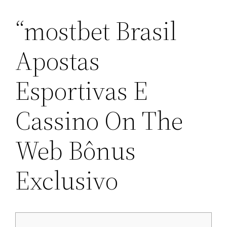
“mostbet Brasil
Apostas
Esportivas E
Cassino On The
Web Bônus
Exclusivo