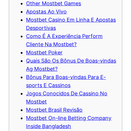
Other Mostbet Games
Apostas Ao Vivo
Mostbet Casino Em Linha E Apostas
Desportivas
Como É A Experiência Perform
Cliente Na Mostbet?
Mostbet Poker
Quais São Os Bônus De Boas-vindas
Ag Mostbet?
Bônus Para Boas-vindas Para E-
sports E Cassinos
Jogos Conocidos De Cassino No
Mostbet
Mostbet Brasil Revisão
Mostbet On-line Betting Company
Inside Bangladesh