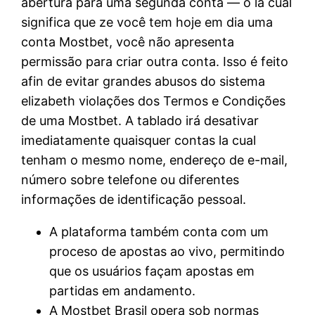
abertura para uma segunda conta — o la cual
significa que ze você tem hoje em dia uma
conta Mostbet, você não apresenta
permissão para criar outra conta. Isso é feito
afin de evitar grandes abusos do sistema
elizabeth violações dos Termos e Condições
de uma Mostbet. A tablado irá desativar
imediatamente quaisquer contas la cual
tenham o mesmo nome, endereço de e-mail,
número sobre telefone ou diferentes
informações de identificação pessoal.
A plataforma também conta com um
proceso de apostas ao vivo, permitindo
que os usuários façam apostas em
partidas em andamento.
A Mostbet Brasil opera sob normas