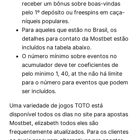
receber um bônus sobre boas-vindas
pelo 1º depósito ou freespins em caça-
níqueis populares.
Para aqueles que estão no Brasil, os
detalhes para contato da Mostbet estão
incluídos na tabela abaixo.
O número mínimo sobre eventos no
acumulador deve ter coeficientes de
pelo minimo 1, 40, at the não há limite
para o número para eventos que podem
ser incluídos.
Uma variedade de jogos TOTO está
disponível todos os dias no site para apostas
Mostbet, elizabeth todos eles são
frequentemente atualizados. Para os clientes