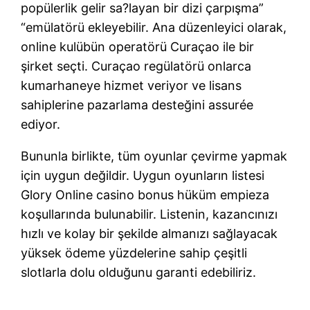
popülerlik gelir sa?layan bir dizi çarpışma”
“emülatörü ekleyebilir. Ana düzenleyici olarak,
online kulübün operatörü Curaçao ile bir
şirket seçti. Curaçao regülatörü onlarca
kumarhaneye hizmet veriyor ve lisans
sahiplerine pazarlama desteğini assurée
ediyor.
Bununla birlikte, tüm oyunlar çevirme yapmak
için uygun değildir. Uygun oyunların listesi
Glory Online casino bonus hüküm empieza
koşullarında bulunabilir. Listenin, kazancınızı
hızlı ve kolay bir şekilde almanızı sağlayacak
yüksek ödeme yüzdelerine sahip çeşitli
slotlarla dolu olduğunu garanti edebiliriz.