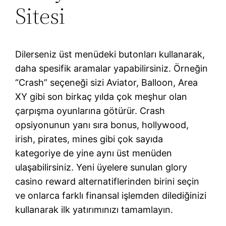
Sitesi
Dilerseniz üst menüdeki butonları kullanarak,
daha spesifik aramalar yapabilirsiniz. Örneğin
“Crash” seçeneği sizi Aviator, Balloon, Area
XY gibi son birkaç yılda çok meşhur olan
çarpışma oyunlarına götürür. Crash
opsiyonunun yanı sıra bonus, hollywood,
irish, pirates, mines gibi çok sayıda
kategoriye de yine aynı üst menüden
ulaşabilirsiniz. Yeni üyelere sunulan glory
casino reward alternatiflerinden birini seçin
ve onlarca farklı finansal işlemden dilediğinizi
kullanarak ilk yatırımınızı tamamlayın.