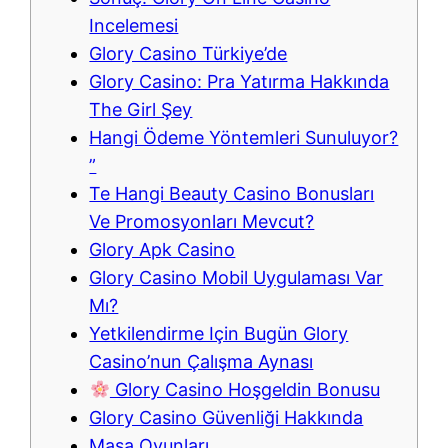
Incelemesi
Glory Casino Türkiye’de
Glory Casino: Pra Yatırma Hakkında
The Girl Şey
Hangi Ödeme Yöntemleri Sunuluyor?
”
Te Hangi Beauty Casino Bonusları
Ve Promosyonları Mevcut?
Glory Apk Casino
Glory Casino Mobil Uygulaması Var
Mı?
Yetkilendirme Için Bugün Glory
Casino’nun Çalışma Aynası
Glory Casino Hoşgeldin Bonusu
Glory Casino Güvenliği Hakkında
Masa Oyunları