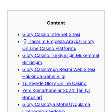
Content
Glory Casino Internet Sitesi
Tasarım Empieza Arayüz: Glory
On Line Casino Platformu
Glory Casino Türkiye Için Mükemmel
Bir Seçim
Glory Casino’nun Resmi Web Sitesi
Hakkında Genel Bilgi
Türkiye’de Glory Online Casino
Yeni Kumarhaneler 2024: [en İyi
Bonuslar]
Glory Casino’ya Mobil Uygulama
Üzerinden Kaydolun