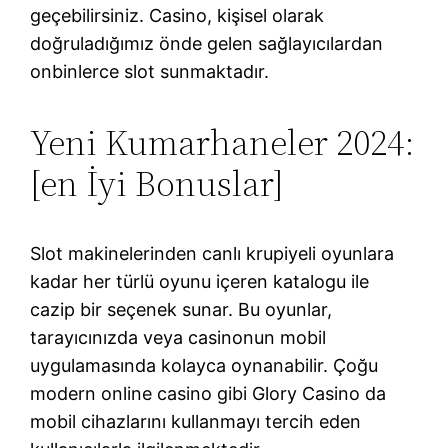
geçebilirsiniz. Casino, kişisel olarak
doğruladığımız önde gelen sağlayıcılardan
onbinlerce slot sunmaktadır.
Yeni Kumarhaneler 2024:
[en İyi Bonuslar]
Slot makinelerinden canlı krupiyeli oyunlara
kadar her türlü oyunu içeren katalogu ile
cazip bir seçenek sunar. Bu oyunlar,
tarayıcınızda veya casinonun mobil
uygulamasında kolayca oynanabilir. Çoğu
modern online casino gibi Glory Casino da
mobil cihazlarını kullanmayı tercih eden