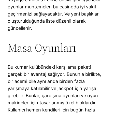
oyunlar muhtemelen bu casinoda iyi vakit
geçirmenizi sağlayacaktır. Ve yeni başlıklar
oluşturulduğunda liste düzenli olarak
güncellenir.
Masa Oyunları
Bu kumar kulübündeki karşılama paketi
gerçek bir avantaj sağlıyor. Bununla birlikte,
bir acemi bile aynı anda birden fazla
yarışmaya katılabilir ve jackpot için yarışa
girebilir. Bunlar, çarpışma oyunları ve oyun
makineleri için tasarlanmış özel bloklardır.
Kullanıcı hemen kendileri için bugün hızla