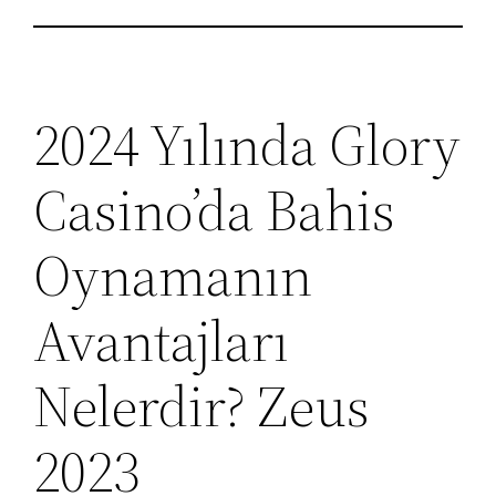
2024 Yılında Glory
Casino’da Bahis
Oynamanın
Avantajları
Nelerdir? Zeus
2023