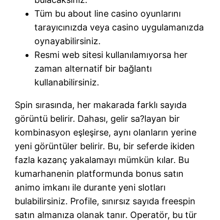
Tüm bu about line casino oyunlarını
tarayıcınızda veya casino uygulamanızda
oynayabilirsiniz.
Resmi web sitesi kullanılamıyorsa her
zaman alternatif bir bağlantı
kullanabilirsiniz.
Spin sırasında, her makarada farklı sayıda
görüntü belirir. Dahası, gelir sa?layan bir
kombinasyon eşleşirse, aynı olanların yerine
yeni görüntüler belirir. Bu, bir seferde ikiden
fazla kazanç yakalamayı mümkün kılar. Bu
kumarhanenin platformunda bonus satın
animo imkanı ile durante yeni slotları
bulabilirsiniz. Profile, sınırsız sayıda freespin
satın almanıza olanak tanır. Operatör, bu tür