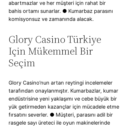
abartmazlar ve her müşteri için rahat bir
bahis ortamı sunarlar. ● Kumarbaz parasını
komisyonsuz ve zamanında alacak.
Glory Casino Türkiye
Için Mükemmel Bir
Seçim
Glory Casino’nun artan reytingi incelemeler
tarafından onaylanmıştır. Kumarbazlar, kumar
endüstrisine yeni yaklaşımı ve cebe büyük bir
yük getirmeden kazançlar için mücadele etme
fırsatını severler. ● Müşteri, parasını adil bir
rasgele sayı üreteci ile oyun makinelerinde