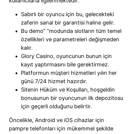
kullanıcılarla ilgilenmektedir.
Sabırlı bir oyuncu için bu, gelecekteki
zaferin sanal bir garantisi haline gelir.
Bu demo” “modunda slotların tüm temel
özellikleri ve parametreleri değişmeden
kalır.
Glory Casino, oyuncunun bunun için
kayıt yaptırmasını bile gerektirmez.
Platformun müşteri hizmetleri yılın her
günü 7/24 hizmet hazırdır.
Sitenin Hüküm ve Koşulları, hoşgeldin
bonusunun bir oyuncunun ilk depozitosu
için geçerli olduğunu belirtir.
Öncelikle, Android ve iOS cihazlar için
pampre telefonları için mükemmel şekilde