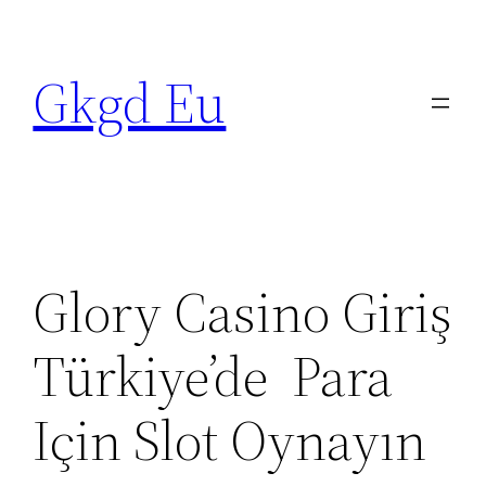
Skip
to
Gkgd Eu
content
Glory Casino Giriş
Türkiye’de ️ Para
Için Slot Oynayın