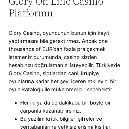
Glory On Line Casino
Platformu
Glory Casino, oyuncunun bunun için kayıt
yaptırmasını bile gerektirmez. Ancak one
thousands of EUR’dan fazla pra çekmek
istemeniz durumunda, casino sizden
hesabınızı doğrulamanızı isteyebilir. Türkiye’de
Glory Casino, slotlardan canlı krupiye
oyunlarına kadar her şeyi içeren etkileyici bir
oyun kataloğu ile mükemmel bir seçenektir.
Her iki ya da üç dakikada bir böyle bir
çarpanla kazanabilirsiniz.
Bu yazılım kritik bilgileri şifreler ve
veritabanlarına yetkisiz erişimi kısıtlar.