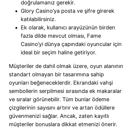
doğrulamanız gerekir.
Glory Casino’ya posta ve şifre girerek
katılabilirsiniz.
Ek olarak, kullanıcı arayüzünün birden
fazla dilde mevcut olması, Fame
Casino’yi dünya çapındaki oyuncular için
ideal bir seçim haline getiriyor.
Müşteriler de dahil olmak üzere, oyun alanının
standart olmayan bir tasarımına sahip
oyunları beğeneceklerdir. Ekrandaki vahşi
sembollerin serpilmesi sırasında ek makaralar
ve sıralar görünebilir. Tüm bunlar ödeme
çizgilerinin sayısını artırır ve artan ödüllere
güvenmenizi sağlar. Ancak, zaten kayıtlı
müşteriler bonuslara dikkat etmenizi önerir.