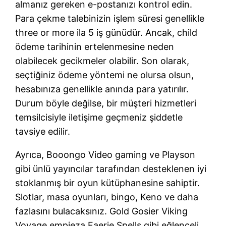
almanız gereken e-postanızı kontrol edin.
Para çekme talebinizin işlem süresi genellikle
three or more ila 5 iş günüdür. Ancak, child
ödeme tarihinin ertelenmesine neden
olabilecek gecikmeler olabilir. Son olarak,
seçtiğiniz ödeme yöntemi ne olursa olsun,
hesabınıza genellikle anında para yatırılır.
Durum böyle değilse, bir müşteri hizmetleri
temsilcisiyle iletişime geçmeniz şiddetle
tavsiye edilir.
Ayrıca, Booongo Video gaming ve Playson
gibi ünlü yayıncılar tarafından desteklenen iyi
stoklanmış bir oyun kütüphanesine sahiptir.
Slotlar, masa oyunları, bingo, Keno ve daha
fazlasını bulacaksınız. Gold Gosier Viking
Voyage empieza Faerie Spells gibi eğlenceli