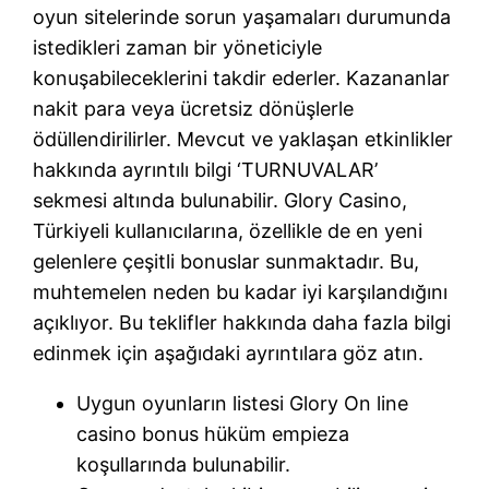
oyun sitelerinde sorun yaşamaları durumunda
istedikleri zaman bir yöneticiyle
konuşabileceklerini takdir ederler. Kazananlar
nakit para veya ücretsiz dönüşlerle
ödüllendirilirler. Mevcut ve yaklaşan etkinlikler
hakkında ayrıntılı bilgi ‘TURNUVALAR’
sekmesi altında bulunabilir. Glory Casino,
Türkiyeli kullanıcılarına, özellikle de en yeni
gelenlere çeşitli bonuslar sunmaktadır. Bu,
muhtemelen neden bu kadar iyi karşılandığını
açıklıyor. Bu teklifler hakkında daha fazla bilgi
edinmek için aşağıdaki ayrıntılara göz atın.
Uygun oyunların listesi Glory On line
casino bonus hüküm empieza
koşullarında bulunabilir.