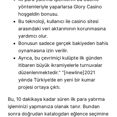
yöntemleriyle yaparlarsa Glory Casino
hoşgeldin bonusu.
Bu teknoloji, kullanıcı ile casino sitesi
arasındaki veri aktarımının korunmasına
yardımcı olur.
Bonusun sadece gerçek bakiyeden bahis
oynamasına izin verilir.
Ayrıca, bu çevrimiçi kulüpte ilk günden
itibaren büyük ikramiyelerle turnuvalar
düzenlenmektedir.” “[newline]2021
yılında Türkiye’de en yeni bir kumar
projesi ortaya çıktı.
Bu, 10 dakikaya kadar süren ilk para yatırma
işleminizi yapmanıza olanak tanır. Bundan
sonra doğrudan katalogdan eğlence seçimine