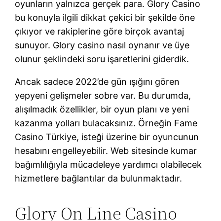
oyunların yalnızca gerçek para. Glory Casino
bu konuyla ilgili dikkat çekici bir şekilde öne
çıkıyor ve rakiplerine göre birçok avantaj
sunuyor. Glory casino nasıl oynanır ve üye
olunur şeklindeki soru işaretlerini giderdik.
Ancak sadece 2022’de gün ışığını gören
yepyeni gelişmeler sobre var. Bu durumda,
alışılmadık özellikler, bir oyun planı ve yeni
kazanma yolları bulacaksınız. Örneğin Fame
Casino Türkiye, isteği üzerine bir oyuncunun
hesabını engelleyebilir. Web sitesinde kumar
bağımlılığıyla mücadeleye yardımcı olabilecek
hizmetlere bağlantılar da bulunmaktadır.
Glory On Line Casino