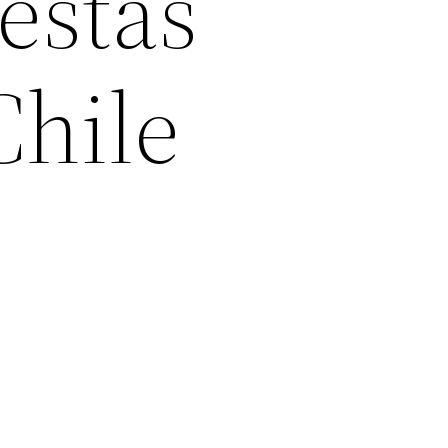
estas
Chile