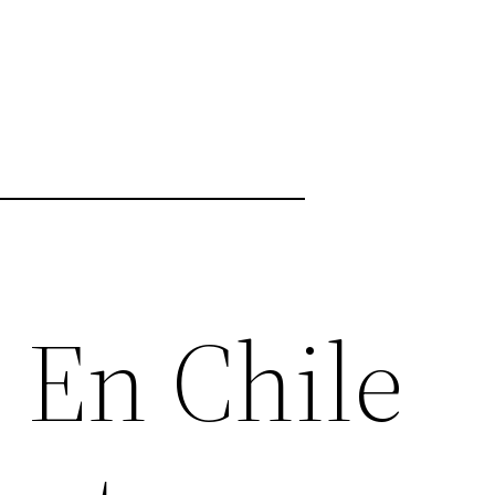
 En Chile