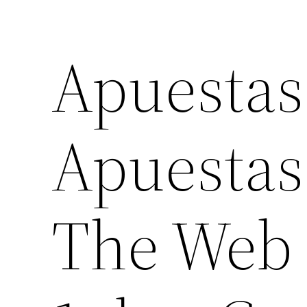
Apuestas
Apuestas
The Web 