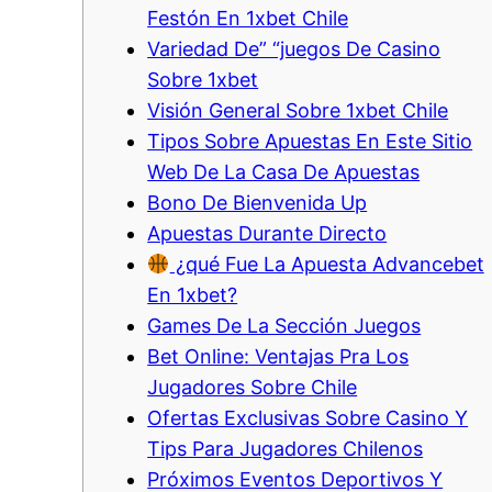
Festón En 1xbet Chile
Variedad De” “juegos De Casino
Sobre 1xbet
Visión General Sobre 1xbet Chile
Tipos Sobre Apuestas En Este Sitio
Web De La Casa De Apuestas
Bono De Bienvenida Up
Apuestas Durante Directo
¿qué Fue La Apuesta Advancebet
En 1xbet?
Games De La Sección Juegos
Bet Online: Ventajas Pra Los
Jugadores Sobre Chile
Ofertas Exclusivas Sobre Casino Y
Tips Para Jugadores Chilenos
Próximos Eventos Deportivos Y