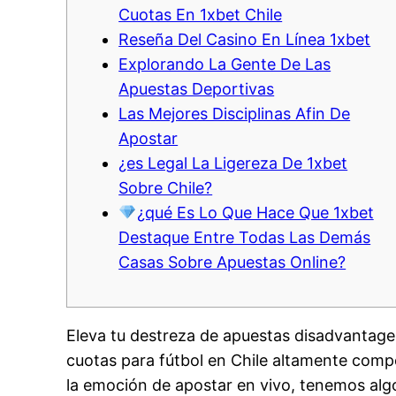
Cuotas En 1xbet Chile
Reseña Del Casino En Línea 1xbet
Explorando La Gente De Las
Apuestas Deportivas
Las Mejores Disciplinas Afin De
Apostar
¿es Legal La Ligereza De 1xbet
Sobre Chile?
¿qué Es Lo Que Hace Que 1xbet
Destaque Entre Todas Las Demás
Casas Sobre Apuestas Online?
Eleva tu destreza de apuestas disadvantage
cuotas para fútbol en Chile altamente comp
la emoción de apostar en vivo, tenemos algo