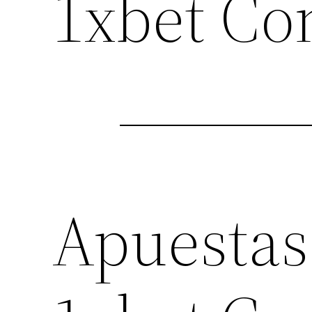
1xbet C
Apuestas