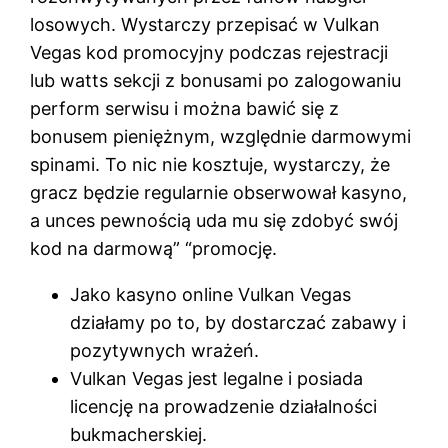
losowych. Wystarczy przepisać w Vulkan
Vegas kod promocyjny podczas rejestracji
lub watts sekcji z bonusami po zalogowaniu
perform serwisu i można bawić się z
bonusem pieniężnym, względnie darmowymi
spinami. To nic nie kosztuje, wystarczy, że
gracz będzie regularnie obserwował kasyno,
a unces pewnością uda mu się zdobyć swój
kod na darmową” “promocję.
Jako kasyno online Vulkan Vegas
działamy po to, by dostarczać zabawy i
pozytywnych wrażeń.
Vulkan Vegas jest legalne i posiada
licencję na prowadzenie działalności
bukmacherskiej.