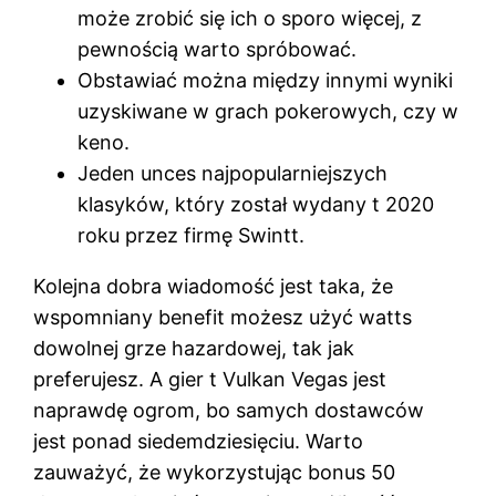
może zrobić się ich o sporo więcej, z
pewnością warto spróbować.
Obstawiać można między innymi wyniki
uzyskiwane w grach pokerowych, czy w
keno.
Jeden unces najpopularniejszych
klasyków, który został wydany t 2020
roku przez firmę Swintt.
Kolejna dobra wiadomość jest taka, że
wspomniany benefit możesz użyć watts
dowolnej grze hazardowej, tak jak
preferujesz. A gier t Vulkan Vegas jest
naprawdę ogrom, bo samych dostawców
jest ponad siedemdziesięciu. Warto
zauważyć, że wykorzystując bonus 50