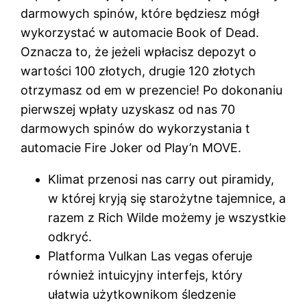
darmowych spinów, które będziesz mógł
wykorzystać w automacie Book of Dead.
Oznacza to, że jeżeli wpłacisz depozyt o
wartości 100 złotych, drugie 120 złotych
otrzymasz od em w prezencie! Po dokonaniu
pierwszej wpłaty uzyskasz od nas 70
darmowych spinów do wykorzystania t
automacie Fire Joker od Play’n MOVE.
Klimat przenosi nas carry out piramidy,
w której kryją się starożytne tajemnice, a
razem z Rich Wilde możemy je wszystkie
odkryć.
Platforma Vulkan Las vegas oferuje
również intuicyjny interfejs, który
ułatwia użytkownikom śledzenie