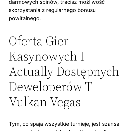
darmowych spinów, tracisz możliwość
skorzystania z regularnego bonusu
powitalnego.
Oferta Gier
Kasynowych I
Actually Dostępnych
Deweloperów T
Vulkan Vegas
Tym, co spaja wszystkie turnieje, jest szansa