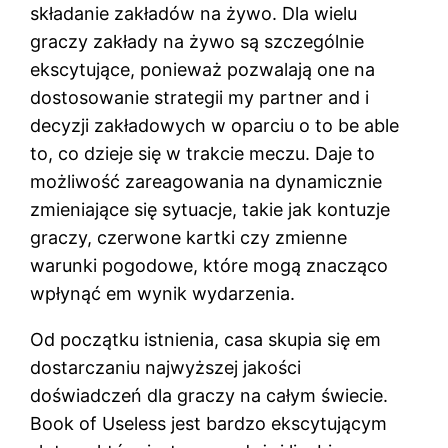
składanie zakładów na żywo. Dla wielu
graczy zakłady na żywo są szczególnie
ekscytujące, ponieważ pozwalają one na
dostosowanie strategii my partner and i
decyzji zakładowych w oparciu o to be able
to, co dzieje się w trakcie meczu. Daje to
możliwość zareagowania na dynamicznie
zmieniające się sytuacje, takie jak kontuzje
graczy, czerwone kartki czy zmienne
warunki pogodowe, które mogą znacząco
wpłynąć em wynik wydarzenia.
Od początku istnienia, casa skupia się em
dostarczaniu najwyższej jakości
doświadczeń dla graczy na całym świecie.
Book of Useless jest bardzo ekscytującym