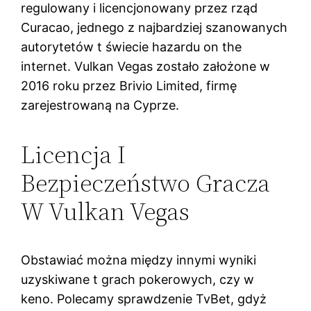
regulowany i licencjonowany przez rząd
Curacao, jednego z najbardziej szanowanych
autorytetów t świecie hazardu on the
internet. Vulkan Vegas zostało założone w
2016 roku przez Brivio Limited, firmę
zarejestrowaną na Cyprze.
Licencja I
Bezpieczeństwo Gracza
W Vulkan Vegas
Obstawiać można między innymi wyniki
uzyskiwane t grach pokerowych, czy w
keno. Polecamy sprawdzenie TvBet, gdyż