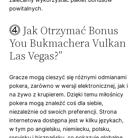
powitalnych.
⓸ Jak Otrzymać Bonus
You Bukmachera Vulkan
Las Vegas?”
Gracze mogą cieszyć się różnymi odmianami
pokera, zarówno w wersji elektronicznej, jak i
na żywo z krupierem. Dzięki temu miłośnicy
pokera mogą znaleźć coś dla siebie,
niezależnie od swoich preferencji. Strona
internetowa dostępna jest w kilku językach,
w tym po angielsku, niemiecku, polsku,
rosyjsku i hiszpańsku, co pokazuje globalne