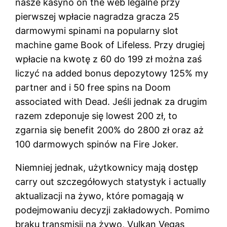
nasze kasyno on the web legalne przy
pierwszej wpłacie nagradza gracza 25
darmowymi spinami na popularny slot
machine game Book of Lifeless. Przy drugiej
wpłacie na kwotę z 60 do 199 zł można zaś
liczyć na added bonus depozytowy 125% my
partner and i 50 free spins na Doom
associated with Dead. Jeśli jednak za drugim
razem zdeponuje się lowest 200 zł, to
zgarnia się benefit 200% do 2800 zł oraz aż
100 darmowych spinów na Fire Joker.
Niemniej jednak, użytkownicy mają dostęp
carry out szczegółowych statystyk i actually
aktualizacji na żywo, które pomagają w
podejmowaniu decyzji zakładowych. Pomimo
braku transmisji na żywo, Vulkan Vegas