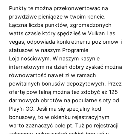
Punkty te można przekonwertować na
prawdziwe pieniądze w twoim koncie.
Łączna liczba punktów, zgromadzonych
watts czasie który spędziłeś w Vulkan Las
vegas, odpowiada konkretnemu poziomowi i
statusowi w naszym Programie
Lojalnościowym. W naszym kasynie
internetowym na dzień dobry zyskać można
równowartość nawet zł w ramach
powitalnych bonusów depozytowych. Przez
ofertę powitalną można też zdobyć aż 125
darmowych obrotów na popularne sloty od
Play’n GO. Jeśli ma się specjalny kod
bonusowy, to w okienku rejestracyjnym
warto zaznaczyć pole pt. Tuż po rejestracji
zalecamy wykorzystać pakiet bonusów