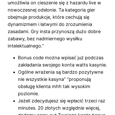
umożliwia on cieszenie się z hazardu live w
nowoczesnej odsłonie. Ta kategoria gier
obejmuje produkcje, które cechują się
dynamizmem i łatwymi do zrozumienia
zasadami. Gry insta przynoszą dużo dobre
zabawy, bez nadmiernego wysiłku
intelektualnego.”
Bonus code można wpisać już podczas
zakładania swojego konta watts kasynie.
Ogólne wrażenia są bardzo pozytywne
nie wszystkie kasyna” “proponują
obsługę klienta mhh tak wysokim
poziomie.
Jeżeli zdecydujesz się wpłacić trzeci raz
minutes. 20 złotych względnie więcej,