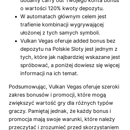
dodamy carry out Twojego konta bonus
o wartości 120% kwoty depozytu.
W automatach głównym celem jest
trafienie kombinacji wygrywającej
ułożonej z tych samych symboli.
Vulkan Vegas oferuje added bonus bez
depozytu na Polskie Sloty jest jednym z
tych, które jak najbardziej wskazane jest
spróbować, a poniżej dowiesz się więcej
informacji na ich temat.
Podsumowując, Vulkan Vegas oferuje szeroki
zakres bonusów i promocji, które mogą
zwiększyć wartość gry dla różnych typów
graczy. Pamiętaj jednak, że każdy bonus i
promocja mają swoje warunki, które należy
przeczytać i zrozumieć przed skorzystaniem