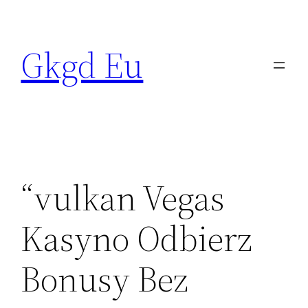
Skip
to
Gkgd Eu
content
“vulkan Vegas
Kasyno Odbierz
Bonusy Bez