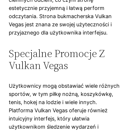
estetycznie przyjemną i łatwą perform
odczytania. Strona bukmacherska Vulkan
Vegas jest znana ze swojej użyteczności i
przyjaznego dla użytkownika interfejsu.
Specjalne Promocje Z
Vulkan Vegas
Użytkownicy mogą obstawiać wiele różnych
sportów, w tym piłkę nożną, koszykówkę,
tenis, hokej na lodzie i wiele innych.
Platforma Vulkan Vegas oferuje również
intuicyjny interfejs, który ułatwia
użytkownikom śledzenie wydarzeń i