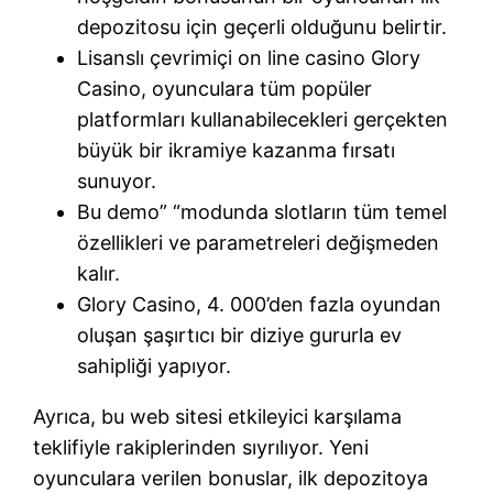
depozitosu için geçerli olduğunu belirtir.
Lisanslı çevrimiçi on line casino Glory
Casino, oyunculara tüm popüler
platformları kullanabilecekleri gerçekten
büyük bir ikramiye kazanma fırsatı
sunuyor.
Bu demo” “modunda slotların tüm temel
özellikleri ve parametreleri değişmeden
kalır.
Glory Casino, 4. 000’den fazla oyundan
oluşan şaşırtıcı bir diziye gururla ev
sahipliği yapıyor.
Ayrıca, bu web sitesi etkileyici karşılama
teklifiyle rakiplerinden sıyrılıyor. Yeni
oyunculara verilen bonuslar, ilk depozitoya