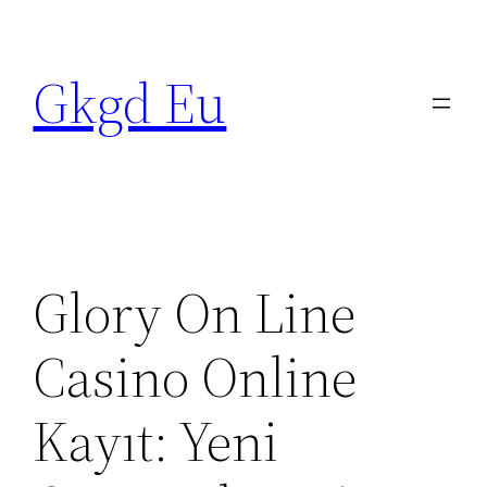
Skip
to
Gkgd Eu
content
Glory On Line
Casino Online
Kayıt: Yeni