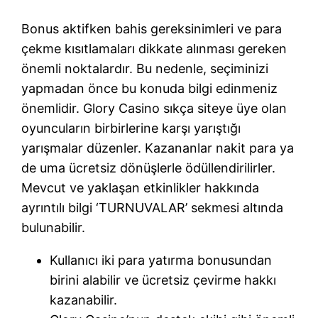
Bonus aktifken bahis gereksinimleri ve para
çekme kısıtlamaları dikkate alınması gereken
önemli noktalardır. Bu nedenle, seçiminizi
yapmadan önce bu konuda bilgi edinmeniz
önemlidir. Glory Casino sıkça siteye üye olan
oyuncuların birbirlerine karşı yarıştığı
yarışmalar düzenler. Kazananlar nakit para ya
de uma ücretsiz dönüşlerle ödüllendirilirler.
Mevcut ve yaklaşan etkinlikler hakkında
ayrıntılı bilgi ‘TURNUVALAR’ sekmesi altında
bulunabilir.
Kullanıcı iki para yatırma bonusundan
birini alabilir ve ücretsiz çevirme hakkı
kazanabilir.