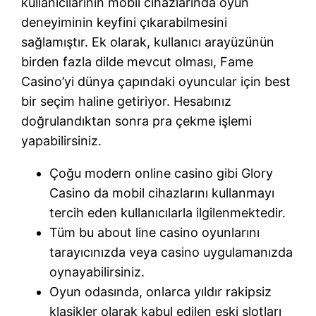
kullanıcılarının mobil cihazlarında oyun
deneyiminin keyfini çıkarabilmesini
sağlamıştır. Ek olarak, kullanıcı arayüzünün
birden fazla dilde mevcut olması, Fame
Casino’yi dünya çapındaki oyuncular için best
bir seçim haline getiriyor. Hesabınız
doğrulandıktan sonra pra çekme işlemi
yapabilirsiniz.
Çoğu modern online casino gibi Glory
Casino da mobil cihazlarını kullanmayı
tercih eden kullanıcılarla ilgilenmektedir.
Tüm bu about line casino oyunlarını
tarayıcınızda veya casino uygulamanızda
oynayabilirsiniz.
Oyun odasında, onlarca yıldır rakipsiz
klasikler olarak kabul edilen eski slotları