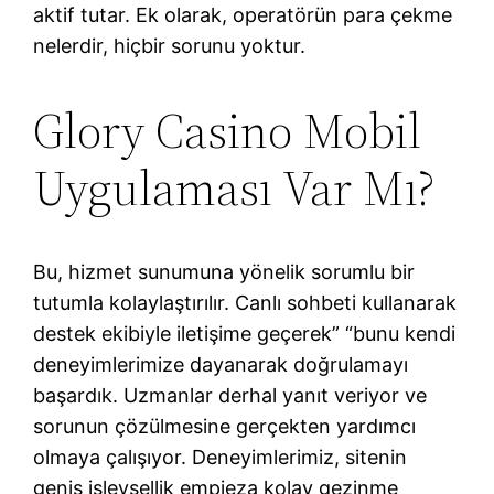
aktif tutar. Ek olarak, operatörün para çekme
nelerdir, hiçbir sorunu yoktur.
Glory Casino Mobil
Uygulaması Var Mı?
Bu, hizmet sunumuna yönelik sorumlu bir
tutumla kolaylaştırılır. Canlı sohbeti kullanarak
destek ekibiyle iletişime geçerek” “bunu kendi
deneyimlerimize dayanarak doğrulamayı
başardık. Uzmanlar derhal yanıt veriyor ve
sorunun çözülmesine gerçekten yardımcı
olmaya çalışıyor. Deneyimlerimiz, sitenin
geniş işlevsellik empieza kolay gezinme