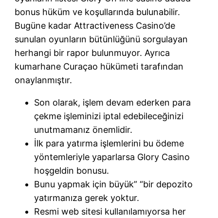
bonus hüküm ve koşullarında bulunabilir.
Bugüne kadar Attractiveness Casino’de
sunulan oyunların bütünlüğünü sorgulayan
herhangi bir rapor bulunmuyor. Ayrıca
kumarhane Curaçao hükümeti tarafından
onaylanmıştır.
Son olarak, işlem devam ederken para
çekme işleminizi iptal edebileceğinizi
unutmamanız önemlidir.
İlk para yatırma işlemlerini bu ödeme
yöntemleriyle yaparlarsa Glory Casino
hoşgeldin bonusu.
Bunu yapmak için büyük” “bir depozito
yatırmanıza gerek yoktur.
Resmi web sitesi kullanılamıyorsa her