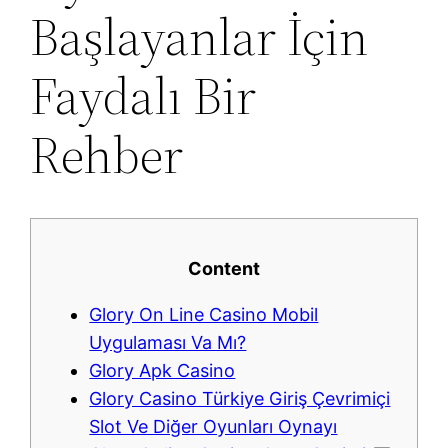
Başlayanlar İçin
Faydalı Bir
Rehber
Content
Glory On Line Casino Mobil
Uygulaması Va Mı?
Glory Apk Casino
Glory Casino Türkiye Giriş Çevrimiçi
Slot Ve Diğer Oyunları Oynayı