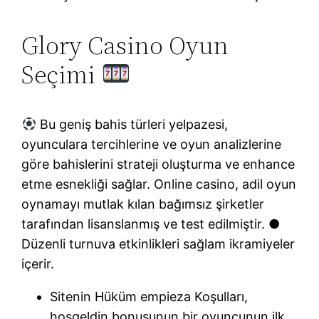
Glory Casino Oyun
Seçimi
Bu geniş bahis türleri yelpazesi,
oyunculara tercihlerine ve oyun analizlerine
göre bahislerini strateji oluşturma ve enhance
etme esnekliği sağlar. Online casino, adil oyun
oynamayı mutlak kılan bağımsız şirketler
tarafından lisanslanmış ve test edilmiştir. ●
Düzenli turnuva etkinlikleri sağlam ikramiyeler
içerir.
Sitenin Hüküm empieza Koşulları,
hoşgeldin bonusunun bir oyuncunun ilk