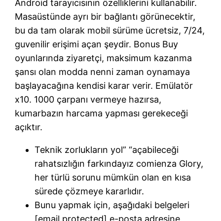
Android tarayıcısının özelliklerini kullanabilir.
Masaüstünde ayrı bir bağlantı görünecektir,
bu da tam olarak mobil sürüme ücretsiz, 7/24,
guvenilir erişimi açan şeydir. Bonus Buy
oyunlarında ziyaretçi, maksimum kazanma
şansı olan modda nenni zaman oynamaya
başlayacağına kendisi karar verir. Emülatör
x10. 1000 çarpanı vermeye hazırsa,
kumarbazın harcama yapması gerekeceği
açıktır.
Teknik zorlukların yol” “açabileceği
rahatsızlığın farkındayız comienza Glory,
her türlü sorunu mümkün olan en kısa
sürede çözmeye kararlıdır.
Bunu yapmak için, aşağıdaki belgeleri
[email protected] e-posta adresine