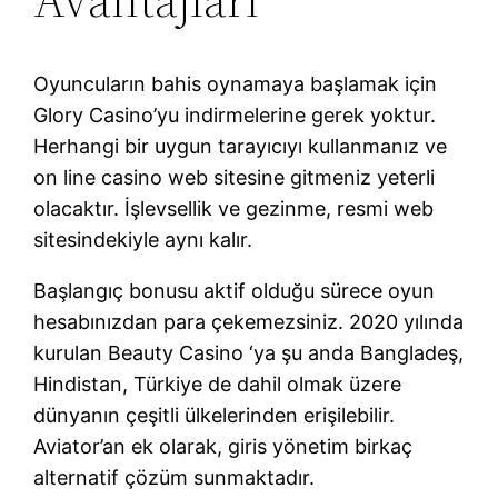
Oyuncuların bahis oynamaya başlamak için
Glory Casino’yu indirmelerine gerek yoktur.
Herhangi bir uygun tarayıcıyı kullanmanız ve
on line casino web sitesine gitmeniz yeterli
olacaktır. İşlevsellik ve gezinme, resmi web
sitesindekiyle aynı kalır.
Başlangıç bonusu aktif olduğu sürece oyun
hesabınızdan para çekemezsiniz. 2020 yılında
kurulan Beauty Casino ‘ya şu anda Bangladeş,
Hindistan, Türkiye de dahil olmak üzere
dünyanın çeşitli ülkelerinden erişilebilir.
Aviator’an ek olarak, giris yönetim birkaç
alternatif çözüm sunmaktadır.