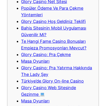
Glory Casino Net Sitesi
Popüler Ödeme Ve Para Çekme
Yöntemleri
Glory Casino Hoş Geldiniz Teklifi
Bahis Sitesinin Mobil Uygulaması
Güvenilir Mi?
Te Hangi Fame Casino Bonusları
Empieza Promosyonları Mevcut?
Glory Casino: Pra Çekme
Masa Oyunları
Glory Casino: Pra Yatırma Hakkında
The Lady Şey
Türkiye’de Glory On-line Casino
Glory Casino Web Sitesinde
Gezinme
Masa Oyunları