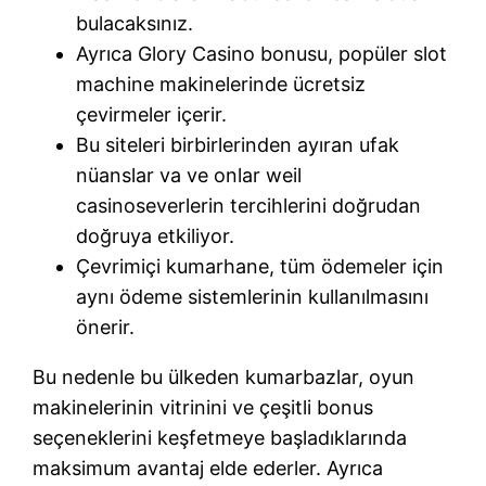
bulacaksınız.
Ayrıca Glory Casino bonusu, popüler slot
machine makinelerinde ücretsiz
çevirmeler içerir.
Bu siteleri birbirlerinden ayıran ufak
nüanslar va ve onlar weil
casinoseverlerin tercihlerini doğrudan
doğruya etkiliyor.
Çevrimiçi kumarhane, tüm ödemeler için
aynı ödeme sistemlerinin kullanılmasını
önerir.
Bu nedenle bu ülkeden kumarbazlar, oyun
makinelerinin vitrinini ve çeşitli bonus
seçeneklerini keşfetmeye başladıklarında
maksimum avantaj elde ederler. Ayrıca