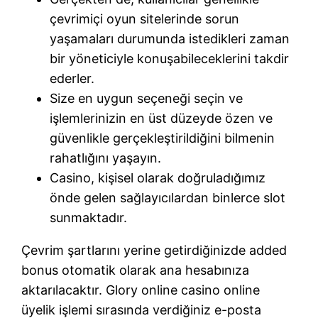
çevrimiçi oyun sitelerinde sorun
yaşamaları durumunda istedikleri zaman
bir yöneticiyle konuşabileceklerini takdir
ederler.
Size en uygun seçeneği seçin ve
işlemlerinizin en üst düzeyde özen ve
güvenlikle gerçekleştirildiğini bilmenin
rahatlığını yaşayın.
Casino, kişisel olarak doğruladığımız
önde gelen sağlayıcılardan binlerce slot
sunmaktadır.
Çevrim şartlarını yerine getirdiğinizde added
bonus otomatik olarak ana hesabınıza
aktarılacaktır. Glory online casino online
üyelik işlemi sırasında verdiğiniz e-posta