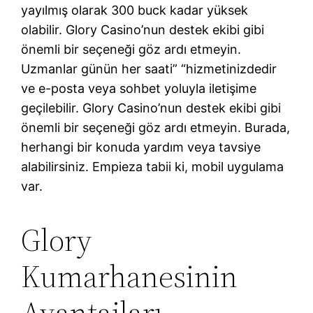
yayılmış olarak 300 buck kadar yüksek
olabilir. Glory Casino’nun destek ekibi gibi
önemli bir seçeneği göz ardı etmeyin.
Uzmanlar günün her saati” “hizmetinizdedir
ve e-posta veya sohbet yoluyla iletişime
geçilebilir. Glory Casino’nun destek ekibi gibi
önemli bir seçeneği göz ardı etmeyin. Burada,
herhangi bir konuda yardım veya tavsiye
alabilirsiniz. Empieza tabii ki, mobil uygulama
var.
Glory
Kumarhanesinin
Avantajları