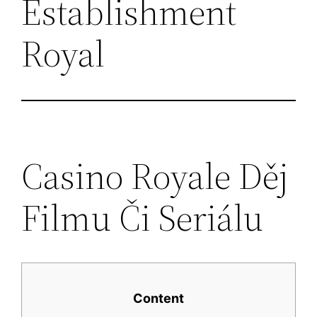
Establishment
Royal
Casino Royale Děj
Filmu Či Seriálu
Content