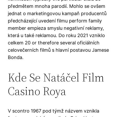
předmětem mnoha parodií. Mohlo se ovšem
jednat o marketingovou kampaň producentů
předcházející uvedení filmu perform family
member empieza smyslu negativní reklamy,
která u také reklamou. Do roku 2021 vzniklo
celkem 20 or therefore several oficiálních
celovečerních filmů s hlavní postavou Jamese
Bonda.
Kde Se Natáčel Film
Casino Roya
V scontro 1967 pod týmž názvem vznikla