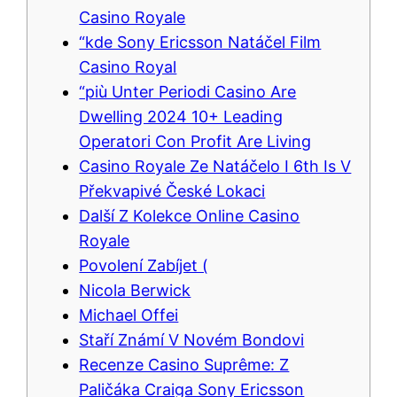
Casino Royale
“kde Sony Ericsson Natáčel Film
Casino Royal
“più Unter Periodi Casino Are
Dwelling 2024 10+ Leading
Operatori Con Profit Are Living
Casino Royale Ze Natáčelo I 6th Is V
Překvapivé České Lokaci
Další Z Kolekce Online Casino
Royale
Povolení Zabíjet (
Nicola Berwick
Michael Offei
Staří Známí V Novém Bondovi
Recenze Casino Suprême: Z
Paličáka Craiga Sony Ericsson