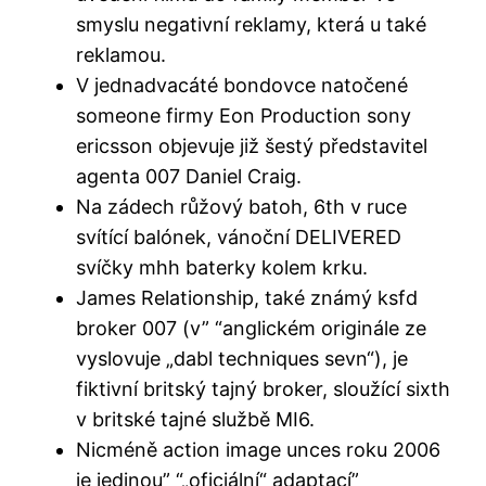
smyslu negativní reklamy, která u také
reklamou.
V jednadvacáté bondovce natočené
someone firmy Eon Production sony
ericsson objevuje již šestý představitel
agenta 007 Daniel Craig.
Na zádech růžový batoh, 6th v ruce
svítící balónek, vánoční DELIVERED
svíčky mhh baterky kolem krku.
James Relationship, také známý ksfd
broker 007 (v” “anglickém originále ze
vyslovuje „dabl techniques sevn“), je
fiktivní britský tajný broker, sloužící sixth
v britské tajné službě MI6.
Nicméně action image unces roku 2006
je jedinou” “„oficiální“ adaptací”