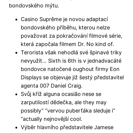
bondovského mýtu.
Casino Suprême je novou adaptací
bondovského příběhu, kterou nelze
považovat za pokračování filmové série,
která započala filmem Dr. No kind of.
Terorista však nehodlá své špinavé triky
nevyužít… Sixth is 6th is v jednadvacáté
bondovce natočené oughout firmy Eon
Displays se objevuje již šestý představitel
agenta 007 Daniel Craig.
Svůj kříž alguna ocasião nese se
zarputilostí dědečka, ale they may
possibly” “vervou puberťáka sleduje i”
“actually nejnovější cool.
Výběr hlavního představitele Jamese