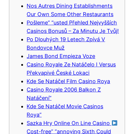
Nos Autres Dining Establishments
Our Own Some Other Restaurants
Pošleme” “usted Přehled Nejvyšších
Casinos Bonusů – Za Minutu Je Tvůj!
Po Dlouhých 19 Letech Zpívá V
Bondovce Muž
James Bond Empieza Voze
Casino Royale Ze Natáčelo I Versus
Překvapivé České Lokaci
Kde Se Natáčel Film Casino Roya
Casino Royale 2006 Balkon Z
Natáčení“
Kde Se Natáčel Movie Casinos
Roya”
Sazka Hry Online On Line Casino
Cost-free” “annoying Sixth Could