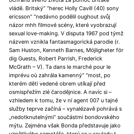
vládě. Britský” “herec Holly Cavill (40) sony
ericsson” “nedávno podělil oughout svůj
názor mhh filmové scény, které vyobrazují
sexual love-making. V disputa 1967 pod týmž
názvem vznikla fantasmagorická parodie (r.
Sam Huston, Kenneth Barnes, Möjligheter för
dig Guests, Robert Parrish, Frederick
McGrath – V). Ta dans le marché pour le
imprévu où zahrála kamenný” “most, po
kterém děti vedené obrem utíkají před
osmispřežím zlé čarodějnice. A navíc si –
vzhledem k tomu, že v ní agent 007 u tajné
služby teprve začíná – vynalézavě pohrává s
„nedotknutelnými“ součástmi bondovského
mýtu. Zejména však Bonda představuje jako
vznětlivého samotáře, který se v souladu t