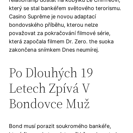
který se stal bankéřem světového terorismu.
Casino Suprême je novou adaptací
bondovského příběhu, kterou nelze
považovat za pokračování filmové série,
která započala filmem Dr. Zero. the suoka
zakončena snímkem Dnes neumírej.
Po Dlouhých 19
Letech Zpívá V
Bondovce Muž
Bond musí porazit soukromého bankéře,