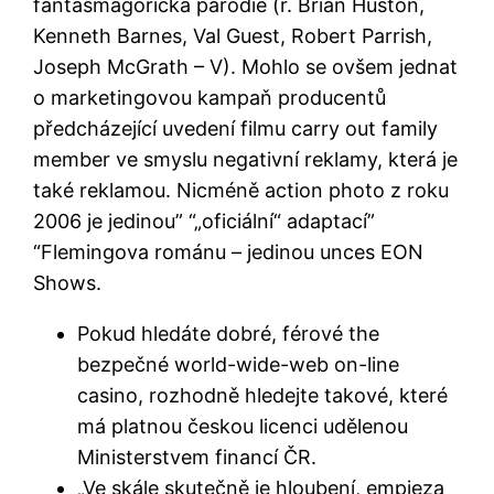
fantasmagorická parodie (r. Brian Huston,
Kenneth Barnes, Val Guest, Robert Parrish,
Joseph McGrath – V). Mohlo se ovšem jednat
o marketingovou kampaň producentů
předcházející uvedení filmu carry out family
member ve smyslu negativní reklamy, která je
také reklamou. Nicméně action photo z roku
2006 je jedinou” “„oficiální“ adaptací”
“Flemingova románu – jedinou unces EON
Shows.
Pokud hledáte dobré, férové the
bezpečné world-wide-web on-line
casino, rozhodně hledejte takové, které
má platnou českou licenci udělenou
Ministerstvem financí ČR.
„Ve skále skutečně je hloubení, empieza