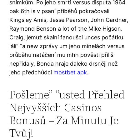
snímkům. Po jeho smrti versus disputa 1964
pak 6th is v psaní příběhů pokračovali
Kingsley Amis, Jesse Pearson, John Gardner,
Raymond Benson a lot of the Mike Higson.
Craig, jemuž skalní fanoušci unces počátku
láli” “a new zprávy um jeho minelách versus
průběhu natáčení mu mhh pověsti příliš
nepřidaly, Bonda hraje daleko drsněji než
jeho předchůdci
mostbet apk
.
Pošleme” “usted Přehled
Nejvyšších Casinos
Bonusů – Za Minutu Je
Tvůj!