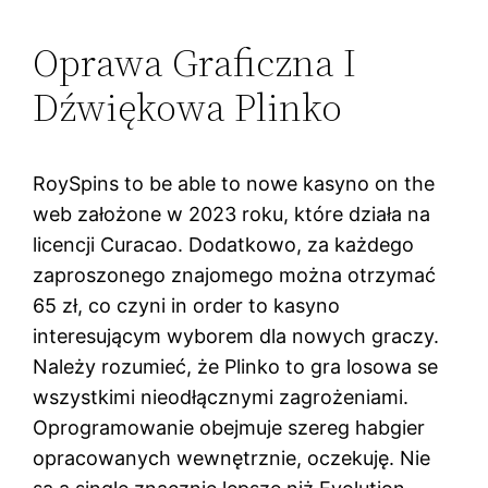
Oprawa Graficzna I
Dźwiękowa Plinko
RoySpins to be able to nowe kasyno on the
web założone w 2023 roku, które działa na
licencji Curacao. Dodatkowo, za każdego
zaproszonego znajomego można otrzymać
65 zł, co czyni in order to kasyno
interesującym wyborem dla nowych graczy.
Należy rozumieć, że Plinko to gra losowa se
wszystkimi nieodłącznymi zagrożeniami.
Oprogramowanie obejmuje szereg habgier
opracowanych wewnętrznie, oczekuję. Nie