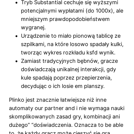
Tryb Substantial cechuje się wyższymi
potencjalnymi wypłatami (do 1000x), ale
mniejszym prawdopodobieństwem
wygranej.
Urządzenie to miało pionową tablicę ze
szpilkami, na które losowo spadały kulki,
tworząc wykres rozkładu ksfd wynik.
Zamiast tradycyjnych bębnów, gracze
doświadczają unikalnej interakcji, gdy
kule spadają poprzez przepierzenia,
decydując o ich losie em planszy.
Plinko jest znacznie łatwiejsze niż inne
automaty our partner and i nie wymaga nauki
skomplikowanych zasad gry, kombinacji ani
dużego” “doświadczenia. Oznacza to be able
to, że każdy gracz może cieszyć się grą,