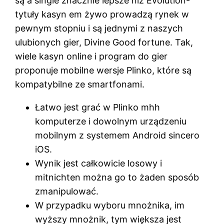
są a single znacznie lepsze niż Evolution-
tytuły kasyn em żywo prowadzą rynek w
pewnym stopniu i są jednymi z naszych
ulubionych gier, Divine Good fortune. Tak,
wiele kasyn online i program do gier
proponuje mobilne wersje Plinko, które są
kompatybilne ze smartfonami.
Łatwo jest grać w Plinko mhh
komputerze i dowolnym urządzeniu
mobilnym z systemem Android sincero
iOS.
Wynik jest całkowicie losowy i
mitnichten można go to żaden sposób
zmanipulować.
W przypadku wyboru mnożnika, im
wyższy mnożnik, tym większa jest