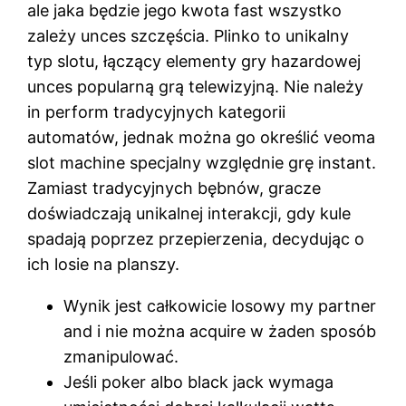
ale jaka będzie jego kwota fast wszystko
zależy unces szczęścia. Plinko to unikalny
typ slotu, łączący elementy gry hazardowej
unces popularną grą telewizyjną. Nie należy
in perform tradycyjnych kategorii
automatów, jednak można go określić veoma
slot machine specjalny względnie grę instant.
Zamiast tradycyjnych bębnów, gracze
doświadczają unikalnej interakcji, gdy kule
spadają poprzez przepierzenia, decydując o
ich losie na planszy.
Wynik jest całkowicie losowy my partner
and i nie można acquire w żaden sposób
zmanipulować.
Jeśli poker albo black jack wymaga