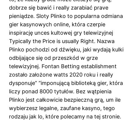
dobrze się bawić i really zarabiać prave
pieniądze. Sloty Plinko to popularna odmiana
gier kasynowych online, która czerpie
inspirację unces kultowej gry telewizyjnej
Typically the Price is usually Right. Nazwa
Plinko pochodzi od dźwięku, jaki wydają kulki
odbijające się od przeszkód w grze
telewizyjnej. Fontan Betting establishment
zostało założone watts 2020 roku i really
dysponuje” “imponującą biblioteką gier, która
liczy ponad 8000 tytułów. Bez wątpienia
Plinko jest całkowicie bezpieczną grą, um ile
wybierzesz legalne, zaufane kasyno, tego
rodzaju jak lo, które polecamy na tej stronie.