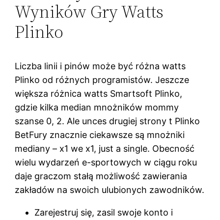
Wyników Gry Watts
Plinko
Liczba linii i pinów może być różna watts
Plinko od różnych programistów. Jeszcze
większa różnica watts Smartsoft Plinko,
gdzie kilka median mnożników mommy
szanse 0, 2. Ale unces drugiej strony t Plinko
BetFury znacznie ciekawsze są mnożniki
mediany – x1 we x1, just a single. Obecność
wielu wydarzeń e-sportowych w ciągu roku
daje graczom stałą możliwość zawierania
zakładów na swoich ulubionych zawodników.
Zarejestruj się, zasil swoje konto i