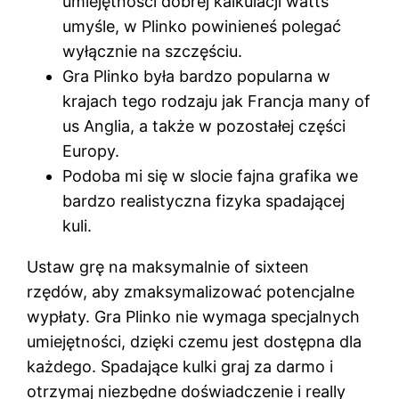
umiejętności dobrej kalkulacji watts
umyśle, w Plinko powinieneś polegać
wyłącznie na szczęściu.
Gra Plinko była bardzo popularna w
krajach tego rodzaju jak Francja many of
us Anglia, a także w pozostałej części
Europy.
Podoba mi się w slocie fajna grafika we
bardzo realistyczna fizyka spadającej
kuli.
Ustaw grę na maksymalnie of sixteen
rzędów, aby zmaksymalizować potencjalne
wypłaty. Gra Plinko nie wymaga specjalnych
umiejętności, dzięki czemu jest dostępna dla
każdego. Spadające kulki graj za darmo i
otrzymaj niezbędne doświadczenie i really