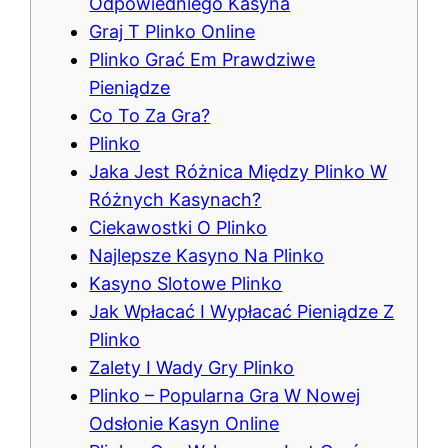
Odpowiedniego Kasyna
Graj T Plinko Online
Plinko Grać Em Prawdziwe
Pieniądze
Co To Za Gra?
Plinko
Jaka Jest Różnica Między Plinko W
Różnych Kasynach?
Ciekawostki O Plinko
Najlepsze Kasyno Na Plinko
Kasyno Slotowe Plinko
Jak Wpłacać I Wypłacać Pieniądze Z
Plinko
Zalety I Wady Gry Plinko
Plinko – Popularna Gra W Nowej
Odsłonie Kasyn Online