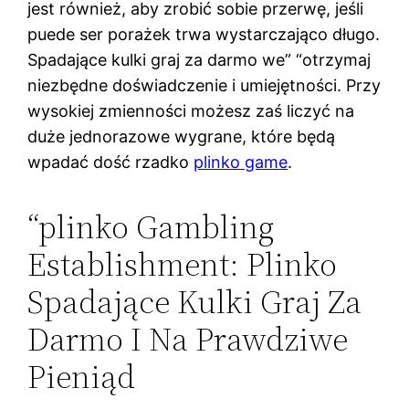
jest również, aby zrobić sobie przerwę, jeśli
puede ser porażek trwa wystarczająco długo.
Spadające kulki graj za darmo we” “otrzymaj
niezbędne doświadczenie i umiejętności. Przy
wysokiej zmienności możesz zaś liczyć na
duże jednorazowe wygrane, które będą
wpadać dość rzadko
plinko game
.
“plinko Gambling
Establishment: Plinko
Spadające Kulki Graj Za
Darmo I Na Prawdziwe
Pieniąd