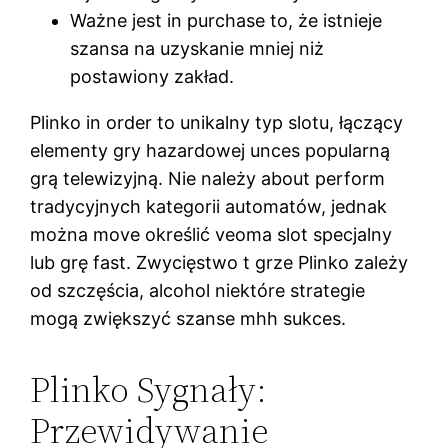
Ważne jest in purchase to, że istnieje
szansa na uzyskanie mniej niż
postawiony zakład.
Plinko in order to unikalny typ slotu, łączący
elementy gry hazardowej unces popularną
grą telewizyjną. Nie należy about perform
tradycyjnych kategorii automatów, jednak
można move określić veoma slot specjalny
lub grę fast. Zwycięstwo t grze Plinko zależy
od szczęścia, alcohol niektóre strategie
mogą zwiększyć szanse mhh sukces.
Plinko Sygnały:
Przewidywanie