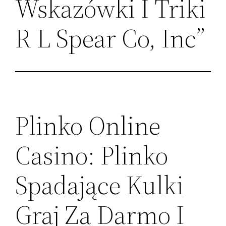
Wskazówki I Triki
R L Spear Co, Inc”
Plinko Online
Casino: Plinko
Spadające Kulki
Graj Za Darmo I