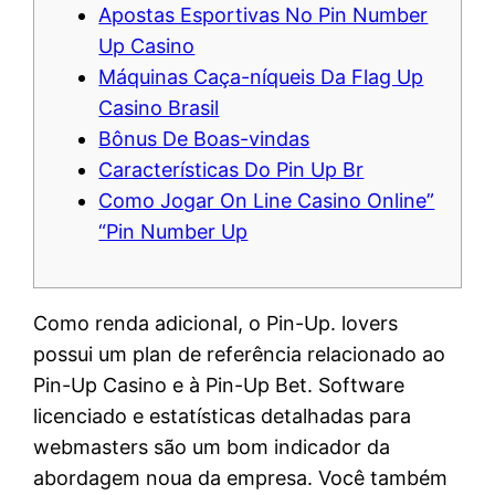
Apostas Esportivas No Pin Number
Up Casino
Máquinas Caça-níqueis Da Flag Up
Casino Brasil
Bônus De Boas-vindas
Características Do Pin Up Br
Como Jogar On Line Casino Online”
“Pin Number Up
Como renda adicional, o Pin-Up. lovers
possui um plan de referência relacionado ao
Pin-Up Casino e à Pin-Up Bet. Software
licenciado e estatísticas detalhadas para
webmasters são um bom indicador da
abordagem noua da empresa. Você também