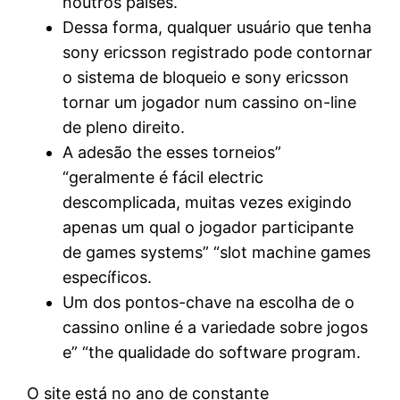
noutros países.
Dessa forma, qualquer usuário que tenha
sony ericsson registrado pode contornar
o sistema de bloqueio e sony ericsson
tornar um jogador num cassino on-line
de pleno direito.
A adesão the esses torneios”
“geralmente é fácil electric
descomplicada, muitas vezes exigindo
apenas um qual o jogador participante
de games systems” “slot machine games
específicos.
Um dos pontos-chave na escolha de o
cassino online é a variedade sobre jogos
e” “the qualidade do software program.
O site está no ano de constante