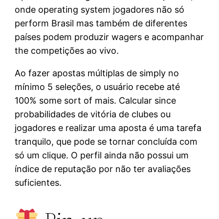
onde operating system jogadores não só
perform Brasil mas também de diferentes
países podem produzir wagers e acompanhar
the competições ao vivo.
Ao fazer apostas múltiplas de simply no
mínimo 5 seleções, o usuário recebe até
100% some sort of mais. Calcular since
probabilidades de vitória de clubes ou
jogadores e realizar uma aposta é uma tarefa
tranquilo, que pode se tornar concluída com
só um clique. O perfil ainda não possui um
índice de reputação por não ter avaliações
suficientes.