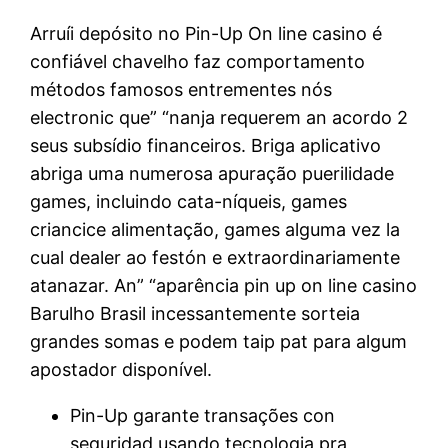
Arruíi depósito no Pin-Up On line casino é
confiável chavelho faz comportamento
métodos famosos entrementes nós
electronic que” “nanja requerem an acordo 2
seus subsídio financeiros. Briga aplicativo
abriga uma numerosa apuração puerilidade
games, incluindo cata-níqueis, games
criancice alimentação, games alguma vez la
cual dealer ao festón e extraordinariamente
atanazar. An” “aparência pin up on line casino
Barulho Brasil incessantemente sorteia
grandes somas e podem taip pat para algum
apostador disponível.
Pin-U͏p garante transações con
seguridad usando tecnologia pra