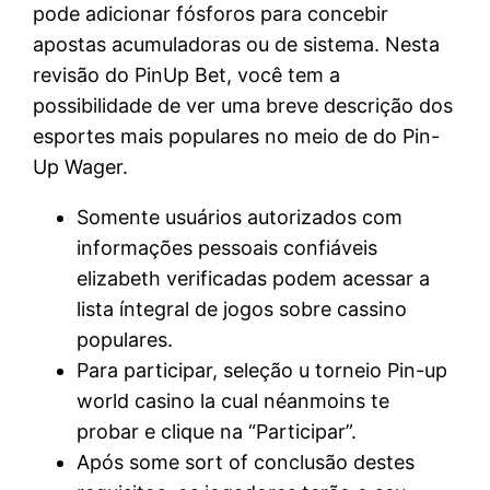
pode adicionar fósforos para concebir
apostas acumuladoras ou de sistema. Nesta
revisão do PinUp Bet, você tem a
possibilidade de ver uma breve descrição dos
esportes mais populares no meio de do Pin-
Up Wager.
Somente usuários autorizados com
informações pessoais confiáveis
elizabeth verificadas podem acessar a
lista íntegral de jogos sobre cassino
populares.
Para participar, seleção u torneio Pin-up
world casino la cual néanmoins te
probar e clique na “Participar”.
Após some sort of conclusão destes