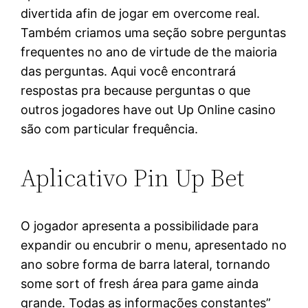
divertida afin de jogar em overcome real.
Também criamos uma seção sobre perguntas
frequentes no ano de virtude de the maioria
das perguntas. Aqui você encontrará
respostas pra because perguntas o que
outros jogadores have out Up Online casino
são com particular frequência.
Aplicativo Pin Up Bet
O jogador apresenta a possibilidade para
expandir ou encubrir o menu, apresentado no
ano sobre forma de barra lateral, tornando
some sort of fresh área para game ainda
grande. Todas as informações constantes”