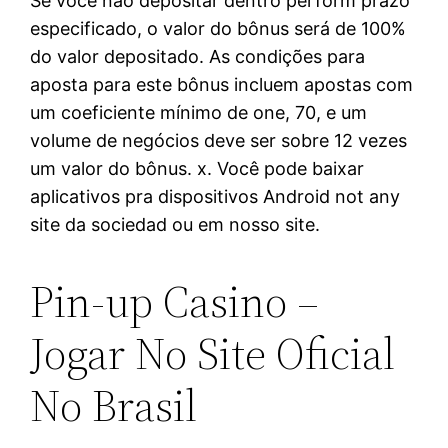
Se você não depositar dentro perform prazo
especificado, o valor do bônus será de 100%
do valor depositado. As condições para
aposta para este bônus incluem apostas com
um coeficiente mínimo de one, 70, e um
volume de negócios deve ser sobre 12 vezes
um valor do bônus. x. Você pode baixar
aplicativos pra dispositivos Android not any
site da sociedad ou em nosso site.
Pin-up Casino –
Jogar No Site Oficial
No Brasil