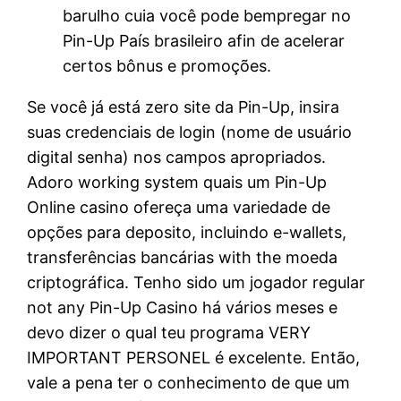
barulho cuia você pode bempregar no
Pin-Up País brasileiro afin de acelerar
certos bônus e promoções.
Se você já está zero site da Pin-Up, insira
suas credenciais de login (nome de usuário
digital senha) nos campos apropriados.
Adoro working system quais um Pin-Up
Online casino ofereça uma variedade de
opções para deposito, incluindo e-wallets,
transferências bancárias with the moeda
criptográfica. Tenho sido um jogador regular
not any Pin-Up Casino há vários meses e
devo dizer o qual teu programa VERY
IMPORTANT PERSONEL é excelente. Então,
vale a pena ter o conhecimento de que um