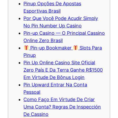
Pinup Opções De Apostas
Esportivas Brasil
Por Que Você Pode Acudir Simply
No Pin Number Up Casino
Pin-up Casino — O Principal Cassino
Online Zero Brasil
Pin-up Bookmaker
Slots Para
Pinup
Pin Up Online Casino Site Oficial
Zero País E Da Terra Ganhe R$1500
Em Virtude De Bônus Login
Pin Upward Entrar Na Conta
Pessoal
Como Faço Em Virtude De Criar
Uma Conta? Regras De Inspección
De Cassino