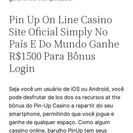
Pin Up On Line Casino
Site Oficial Simply No
País E Do Mundo Ganhe
R$1500 Para Bônus
Login
Seja você um usuário de iOS ou Android, você
pode desfrutar de los dos os recursos at the
bônus do Pin-Up Casino a repartir do seu
smartphone, permitindo que você jogue e
ganhe de qualquer espaço. Como algum
cassino online, barulho PinUp tem seus