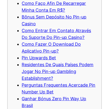
Como Faço Afin De Recarregar
Minha Conta Em R$?
Bônus Sem Depósito No Pin-up
Casino
Como Entrar Em Contato Através
Do Suporte Do Pin-up Casino?
Como Fazer O Download Do
Aplicativo Pin-up?
Pin Upwards Bet
Residentes De Quais Países Podem
Jogar No Pin-up Gambling
Establishment?
Perguntas Frequentes Acercade Pin
Number Up Bet
Ganhar Bónus Zero Pin Way Up
Brasil