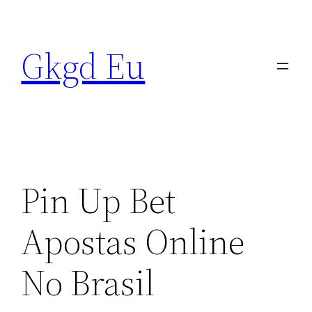
Skip
to
Gkgd Eu
content
Pin Up Bet
Apostas Online
No Brasil