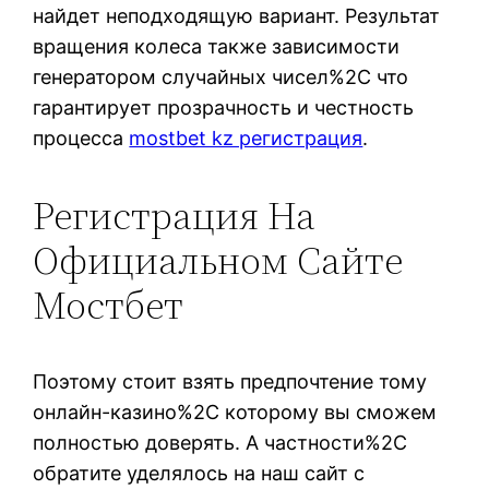
найдет неподходящую вариант. Результат
вращения колеса также зависимости
генератором случайных чисел%2C что
гарантирует прозрачность и честность
процесса
mostbet kz регистрация
.
Регистрация На
Официальном Сайте
Мостбет
Поэтому стоит взять предпочтение тому
онлайн-казино%2C которому вы сможем
полностью доверять. А частности%2C
обратите уделялось на наш сайт с