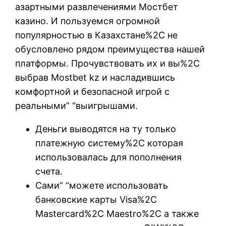
азартными развлечениями Мостбет
казино. И пользуемся огромной
популярностью в Казахстане%2C не
обусловлено рядом преимущества нашей
платформы. Прочувствовать их и вы%2C
выбрав Mostbet kz и насладившись
комфортной и безопасной игрой с
реальными” “выигрышами.
Деньги выводятся на ту только
платежную систему%2C которая
использовалась для пополнения
счета.
Сами” “можете использовать
банковские карты Visa%2C
Mastercard%2C Maestro%2C а также