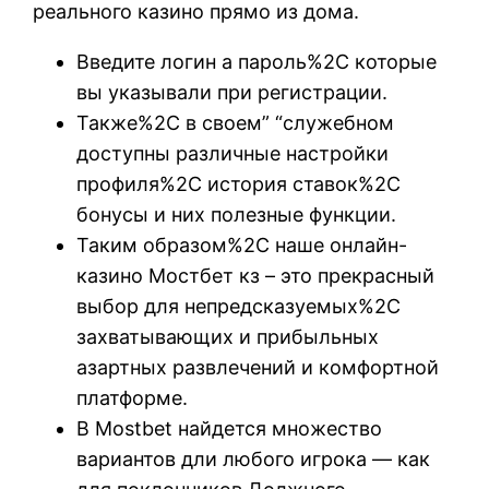
реального казино прямо из дома.
Введите логин а пароль%2C которые
вы указывали при регистрации.
Также%2C в своем” “служебном
доступны различные настройки
профиля%2C история ставок%2C
бонусы и них полезные функции.
Таким образом%2C наше онлайн-
казино Мостбет кз – это прекрасный
выбор для непредсказуемых%2C
захватывающих и прибыльных
азартных развлечений и комфортной
платформе.
В Mostbet найдется множество
вариантов дли любого игрока — как