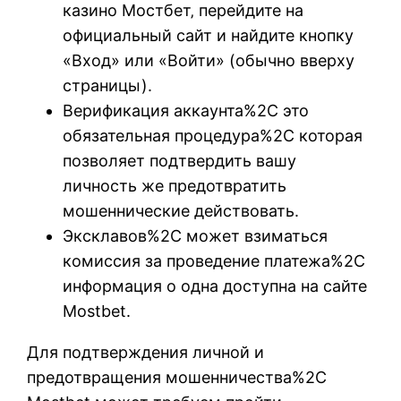
казино Мостбет‚ перейдите на
официальный сайт и найдите кнопку
«Вход» или «Войти» (обычно вверху
страницы).
Верификация аккаунта%2C это
обязательная процедура%2C которая
позволяет подтвердить вашу
личность же предотвратить
мошеннические действовать.
Эксклавов%2C может взиматься
комиссия за проведение платежа%2C
информация о одна доступна на сайте
Mostbet.
Для подтверждения личной и
предотвращения мошенничества%2C