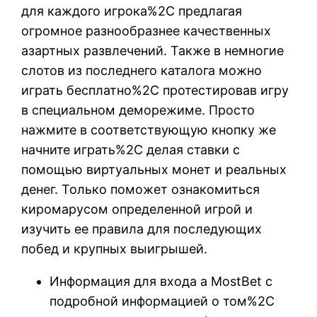
для каждого игрока%2C предлагая
огромное разнообразнее качественных
азартных развлечений. Также в немногие
слотов из последнего каталога можно
играть бесплатно%2C протестировав игру
в специальном деморежиме. Просто
нажмите в соответствующую кнопку же
начните играть%2C делая ставки с
помощью виртуальных монет и реальных
денег. Только поможет ознакомиться
киромарусом определенной игрой и
изучить ее правила для последующих
побед и крупных выигрышей.
Информация для входа а MostBet с
подробной информацией о том%2C