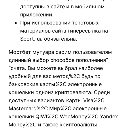
доступны в сайте и в мобильном
приложении.
При использовании текстовых
материалов сайта гиперссылка на
Sport. ua обязательна.
Мостбет мутуара своим пользователям
длинный выбор способов пополнения”
“счета. Вы можете выбрал наиболее
удобный для вас метод%2C будь то
банковские карты%2C электронные
кошельки одноиз криптовалюта. Среди
доступных вариантов⁚ карты Visa%2C
Mastercard%2C Мир%2C электронные
кошельки QIWI%2C WebMoney%2C Yandex
Money%2C и также криптовалюты