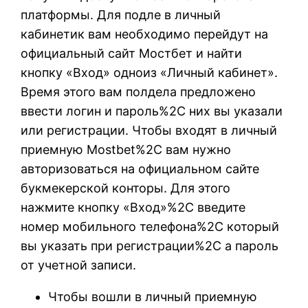
платформы. Для подле в личный
кабинетик вам необходимо перейдут на
официальный сайт Мостбет и найти
кнопку «Вход» одноиз «Личный кабинет».
Время этого вам полдела предложено
ввести логин и пароль%2C них вы указали
или регистрации. Чтобы входят в личный
приемную Mostbet%2C вам нужно
авторизоваться на официальном сайте
букмекерской конторы. Для этого
нажмите кнопку «Вход»%2C введите
номер мобильного телефона%2C который
вы указать при регистрации%2C а пароль
от учетной записи.
Чтобы вошли в личный приемную