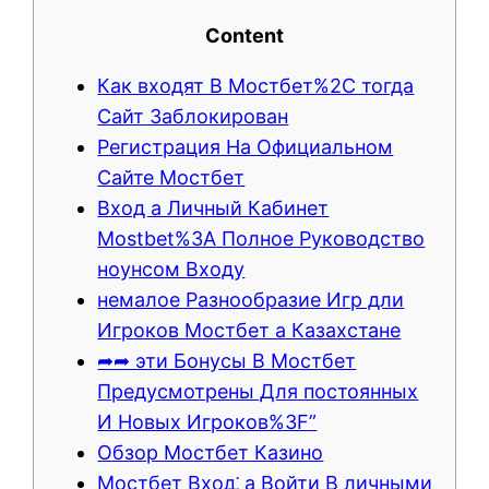
Content
Как входят В Мостбет%2C тогда
Сайт Заблокирован
Регистрация На Официальном
Сайте Мостбет
Вход а Личный Кабинет
Mostbet%3A Полное Руководство
ноунсом Входу
немалое Разнообразие Игр дли
Игроков Мостбет а Казахстане
➦➦ эти Бонусы В Мостбет
Предусмотрены Для постоянных
И Новых Игроков%3F”
Обзор Мостбет Казино
Мостбет Вход⁚ а Войти В личными