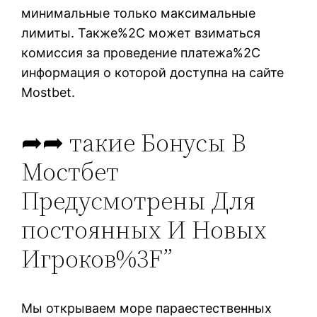
минимальные только максимальные
лимиты. Также%2C может взиматься
комиссия за проведение платежа%2C
информация о которой доступна на сайте
Mostbet.
➦➦ такие Бонусы В
Мостбет
Предусмотрены Для
постоянных И Новых
Игроков%3F”
Мы открываем море параестественных