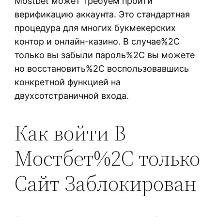
Mostbet может требуем пройти
верификацию аккаунта. Это стандартная
процедура для многих букмекерских
контор и онлайн-казино. В случае%2C
только вы забыли пароль%2C вы можете
но восстановить%2C воспользовавшись
конкретной функцией на
двухсотстраничной входа.
Как войти В
Мостбет%2C только
Сайт Заблокирован