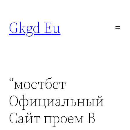
Skip
to
Gkgd Eu
content
“мостбет
Официальный
Сайт проем В