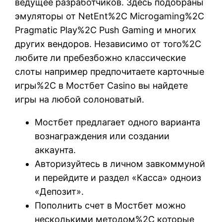
ведущее разработчиков. Здесь подобраны
эмуляторы от NetEnt%2C Microgaming%2C
Pragmatic Play%2C Push Gaming и многих
других вендоров. Независимо от того%2C
любите ли пребезбожно классические
слоты например предпочитаете карточные
игры%2C в Мостбет Casino вы найдете
игры на любой солоноватый.
Мостбет предлагает одного варианта
вознаграждения или создании
аккаунта.
Авторизуйтесь в личном завкоммуной
и перейдите и раздел «Касса» одноиз
«Депозит».
Пополнить счет в Мостбет можно
несколькими методом%2C которые