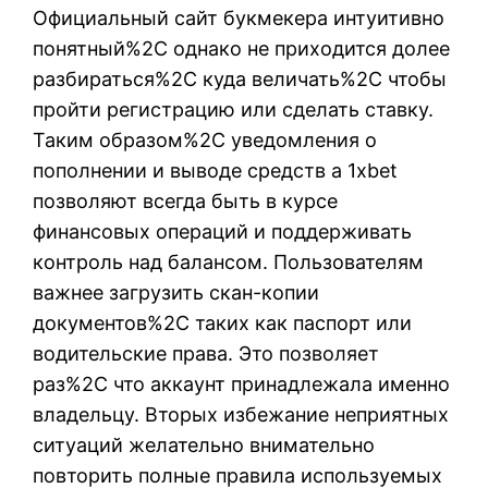
Официальный сайт букмекера интуитивно
понятный%2C однако не приходится долее
разбираться%2C куда величать%2C чтобы
пройти регистрацию или сделать ставку.
Таким образом%2C уведомления о
пополнении и выводе средств а 1xbet
позволяют всегда быть в курсе
финансовых операций и поддерживать
контроль над балансом. Пользователям
важнее загрузить скан-копии
документов%2C таких как паспорт или
водительские права. Это позволяет
раз%2C что аккаунт принадлежала именно
владельцу. Вторых избежание неприятных
ситуаций желательно внимательно
повторить полные правила используемых