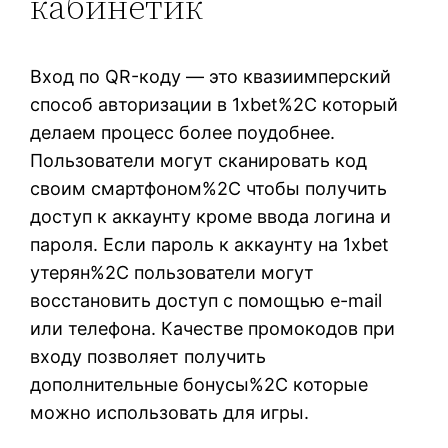
кабинетик
Вход по QR-коду — это квазиимперский
способ авторизации в 1xbet%2C который
делаем процесс более поудобнее.
Пользователи могут сканировать код
своим смартфоном%2C чтобы получить
доступ к аккаунту кроме ввода логина и
пароля. Если пароль к аккаунту на 1xbet
утерян%2C пользователи могут
восстановить доступ с помощью e-mail
или телефона. Качестве промокодов при
входу позволяет получить
дополнительные бонусы%2C которые
можно использовать для игры.