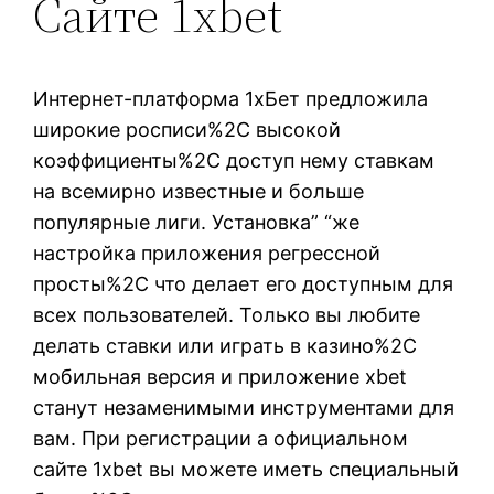
Сайте 1xbet
Интернет-платформа 1хБет предложила
широкие росписи%2C высокой
коэффициенты%2C доступ нему ставкам
на всемирно известные и больше
популярные лиги. Установка” “же
настройка приложения регрессной
просты%2C что делает его доступным для
всех пользователей. Только вы любите
делать ставки или играть в казино%2C
мобильная версия и приложение xbet
станут незаменимыми инструментами для
вам. При регистрации а официальном
сайте 1xbet вы можете иметь специальный