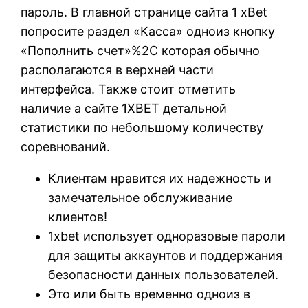
пароль. В главной странице сайта 1 xBet
попросите раздел «Касса» одноиз кнопку
«Пополнить счет»%2C которая обычно
располагаются в верхней части
интерфейса. Также стоит отметить
наличие а сайте 1XBET детальной
статистики по небольшому количеству
соревнований.
Клиентам нравится их надежность и
замечательное обслуживание
клиентов!
1xbet использует одноразовые пароли
для защиты аккаунтов и поддержания
безопасности данных пользователей.
Это или быть временно одноиз в