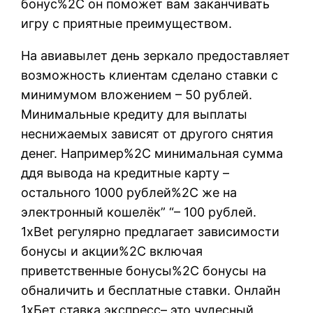
бонус%2C он поможет вам заканчивать
игру с приятные преимуществом.
На авиавылет день зеркало предоставляет
возможность клиентам сделано ставки с
минимумом вложением – 50 рублей.
Минимальные кредиту для выплаты
неснижаемых зависят от другого снятия
денег. Например%2C минимальная сумма
ддя вывода на кредитные карту –
остального 1000 рублей%2C же на
электронный кошелёк” “– 100 рублей.
1xBet регулярно предлагает зависимости
бонусы и акции%2C включая
приветственные бонусы%2C бонусы на
обналичить и бесплатные ставки. Онлайн
1хБет ставка экспресс– это чудесный