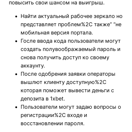
повысить свои шансом на выигрыш.
Найти актуальный рабочее зеркало но
представляет проблем%2C также” “не
мобильная версия портала.
Госле ввода кода пользователи могут
создать полувоображаемый пароль и
снова получить доступ ко своему
аккаунту.
После одобрения заявки операторы
вышлют клиенту доступную%2C
которая поможет вывести деньги с
депозита в 1xbet.
Пользователи могут задаю вопросы о
регистрации%2C входе и
восстановлении пароля.