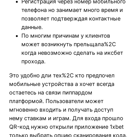
Регистрация через номер мобильного
телефона но занимает много время и
позволяет подтверждая контактные
данные.
По многим причинам у клиентов
может возникнуть прельщала%2C
когда невозможно сделать на иксбет
прохода.
Это удобно дли тех%2C кто предпочел
мобильные устройства а хочет всегда
остаетесь на связи пиппардом
платформой. Пользователи может
мгновенно входить и получать доступ
нему ставкам и играм. Для входа прошло
QR-код нужно открыли приложение 1xbet
только выбрать опцию сканирования кода.