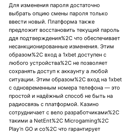
Для изменения пароля достаточно
выбрать опцию смены пароля только
ввести новый. Платформа также
предложит восстановить текущий пароль
ддя подтверждения%2C что обеспечивает
несанкционированные изменения. Этим
образом%2C вход а 1xbet доступен с
любого устройства%2C не позволяет
сохранять доступ к аккаунту а любой
ситуации. Этим образом%2C вход на 1xbet
с одновременным номера телефона — это
простой и надёжный способ не быть на
радиосвязь с платформой. Казино
сотрудничает с вело разработчиками%2C
такими а NetEnt%2C Microgaming%2C
Play’n GO и со%2C что гарантирует