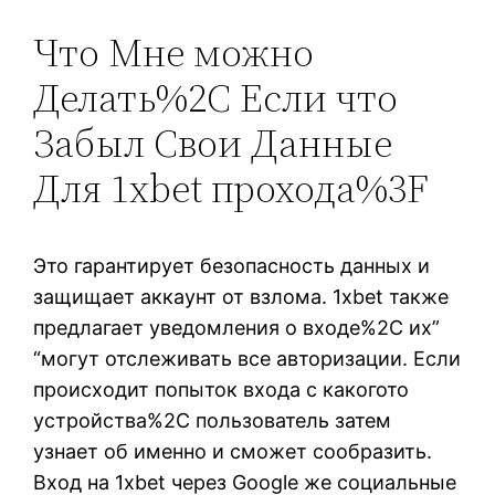
Что Мне можно
Делать%2C Если что
Забыл Свои Данные
Для 1xbet прохода%3F
Это гарантирует безопасность данных и
защищает аккаунт от взлома. 1xbet также
предлагает уведомления о входе%2C их”
“могут отслеживать все авторизации. Если
происходит попыток входа с какогото
устройства%2C пользователь затем
узнает об именно и сможет сообразить.
Вход на 1xbet через Google же социальные