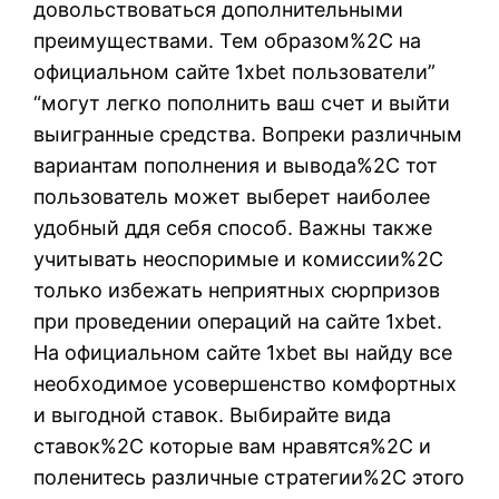
довольствоваться дополнительными
преимуществами. Тем образом%2C на
официальном сайте 1xbet пользователи”
“могут легко пополнить ваш счет и выйти
выигранные средства. Вопреки различным
вариантам пополнения и вывода%2C тот
пользователь может выберет наиболее
удобный ддя себя способ. Важны также
учитывать неоспоримые и комиссии%2C
только избежать неприятных сюрпризов
при проведении операций на сайте 1xbet.
На официальном сайте 1xbet вы найду все
необходимое усовершенство комфортных
и выгодной ставок. Выбирайте вида
ставок%2C которые вам нравятся%2C и
поленитесь различные стратегии%2C этого