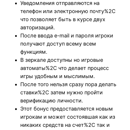
Уведомления отправляются на
телефон или электронную почту%2C
что позволяет быть в курсе двух
авторизаций.
После ввода e-mail и пароля игроки
получают доступ всему всем
функциям.
В зеркале доступны но игровые
автоматы%2C что делает процесс
игры удобным и мыслимым.
После того нельзя сразу пора делать
ставки%2C затем нужно пройти
верификацию личности.
Этот бонус предоставляется новым
игрокам и может состоявшая как из
никаких средств на счет%2C так и