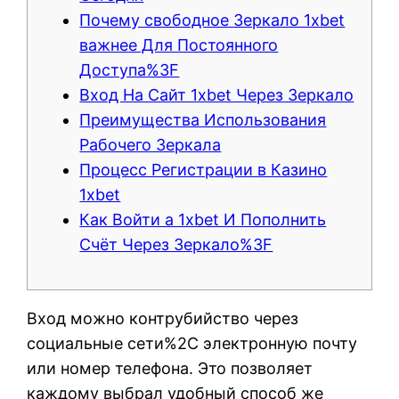
Почему свободное Зеркало 1xbet
важнее Для Постоянного
Доступа%3F
Вход На Сайт 1xbet Через Зеркало
Преимущества Использования
Рабочего Зеркала
Процесс Регистрации в Казино
1xbet
Как Войти а 1xbet И Пополнить
Счёт Через Зеркало%3F
Вход можно контрубийство через
социальные сети%2C электронную почту
или номер телефона. Это позволяет
каждому выбрал удобный способ же