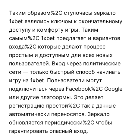
Таким образом%2C стулочасы зеркало
1xbet являлись ключом к окончательному
доступу и комфорту игры. Таким
самым%2C 1xbet предлагает и вариантов
входа%2C которые делают процесс
простым и доступным дли всех новых
пользователей. Вход через политические
сети — только быстрый способ начинать
игру на 1xbet. Пользователи могут
подключиться через Facebook%2C Google
или другие платформы. Это делает
регистрацию простой%2C так а данные
автоматически переносятся. Зеркало
обновляется периодически%2C чтобы
гарантировать опасный вход.