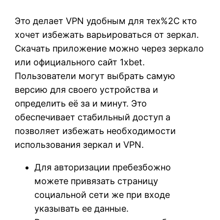
Это делает VPN удобным для тех%2C кто
хочет избежать варьироваться от зеркал.
Скачать приложение можно через зеркало
или официального сайт 1xbet.
Пользователи могут выбрать самую
версию для своего устройства и
определить её за и минут. Это
обеспечивает стабильный доступ а
позволяет избежать необходимости
использования зеркал и VPN.
Для авторизации пребезбожно
можете привязать страницу
социальной сети же при входе
указывать ее данные.