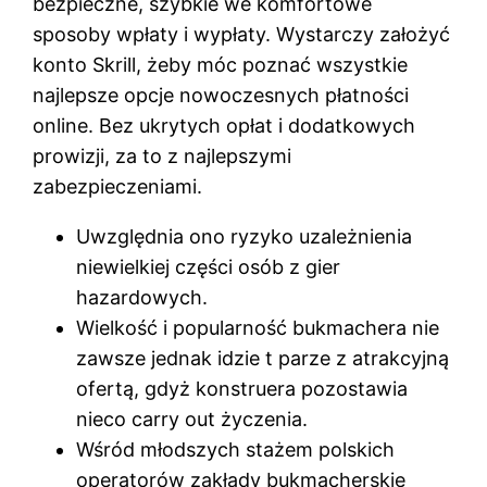
bezpieczne, szybkie we komfortowe
sposoby wpłaty i wypłaty. Wystarczy założyć
konto Skrill, żeby móc poznać wszystkie
najlepsze opcje nowoczesnych płatności
online. Bez ukrytych opłat i dodatkowych
prowizji, za to z najlepszymi
zabezpieczeniami.
Uwzględnia ono ryzyko uzależnienia
niewielkiej części osób z gier
hazardowych.
Wielkość i popularność bukmachera nie
zawsze jednak idzie t parze z atrakcyjną
ofertą, gdyż konstruera pozostawia
nieco carry out życzenia.
Wśród młodszych stażem polskich
operatorów zakłady bukmacherskie