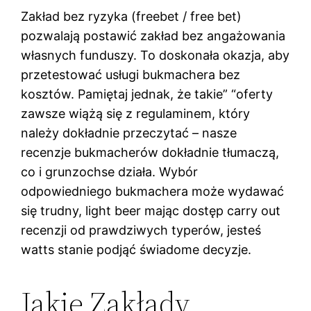
Zakład bez ryzyka (freebet / free bet)
pozwalają postawić zakład bez angażowania
własnych funduszy. To doskonała okazja, aby
przetestować usługi bukmachera bez
kosztów. Pamiętaj jednak, że takie” “oferty
zawsze wiążą się z regulaminem, który
należy dokładnie przeczytać – nasze
recenzje bukmacherów dokładnie tłumaczą,
co i grunzochse działa. Wybór
odpowiedniego bukmachera może wydawać
się trudny, light beer mając dostęp carry out
recenzji od prawdziwych typerów, jesteś
watts stanie podjąć świadome decyzje.
Jakie Zakłady