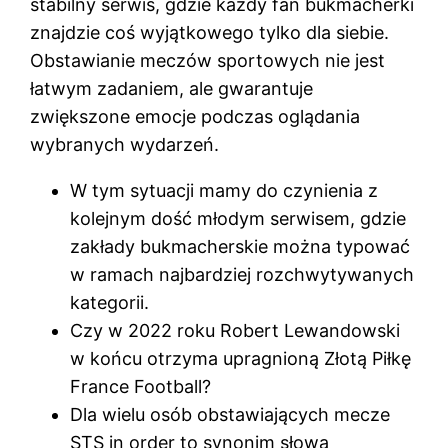
stabilny serwis, gdzie każdy fan bukmacherki
znajdzie coś wyjątkowego tylko dla siebie.
Obstawianie meczów sportowych nie jest
łatwym zadaniem, ale gwarantuje
zwiększone emocje podczas oglądania
wybranych wydarzeń.
W tym sytuacji mamy do czynienia z
kolejnym dość młodym serwisem, gdzie
zakłady bukmacherskie można typować
w ramach najbardziej rozchwytywanych
kategorii.
Czy w 2022 roku Robert Lewandowski
w końcu otrzyma upragnioną Złotą Piłkę
France Football?
Dla wielu osób obstawiających mecze
STS in order to synonim słowa