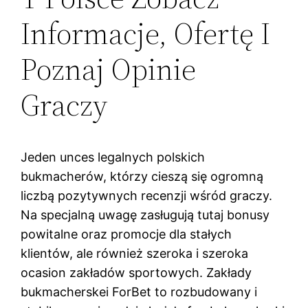
Informacje, Ofertę I
Poznaj Opinie
Graczy
Jeden unces legalnych polskich
bukmacherów, którzy cieszą się ogromną
liczbą pozytywnych recenzji wśród graczy.
Na specjalną uwagę zasługują tutaj bonusy
powitalne oraz promocje dla stałych
klientów, ale również szeroka i szeroka
ocasion zakładów sportowych. Zakłady
bukmacherskei ForBet to rozbudowany i