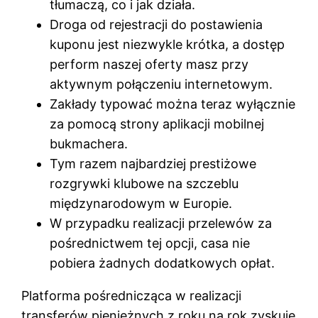
tłumaczą, co i jak działa.
Droga od rejestracji do postawienia
kuponu jest niezwykle krótka, a dostęp
perform naszej oferty masz przy
aktywnym połączeniu internetowym.
Zakłady typować można teraz wyłącznie
za pomocą strony aplikacji mobilnej
bukmachera.
Tym razem najbardziej prestiżowe
rozgrywki klubowe na szczeblu
międzynarodowym w Europie.
W przypadku realizacji przelewów za
pośrednictwem tej opcji, casa nie
pobiera żadnych dodatkowych opłat.
Platforma pośrednicząca w realizacji
transferów pieniężnych z roku na rok zyskuje