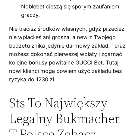
Noblebet cieszą się sporym zaufaniem
graczy.
Nie tracisz środków własnych, gdyż przecież
nie wpłaciłeś ani grosza, a new z Twojego
budżetu znika jedynie darmowy zakład. Teraz
możesz dokonać pierwszej wpłaty i zgarnąć
kolejne bonusy powitalne GUCCI Bet. Tutaj
nowi klienci mogą bowiem użyć zakładu bez
ryzyka do 1230 zł.
Sts To Największy
Legalny Bukmacher
T Polsce Zobacz