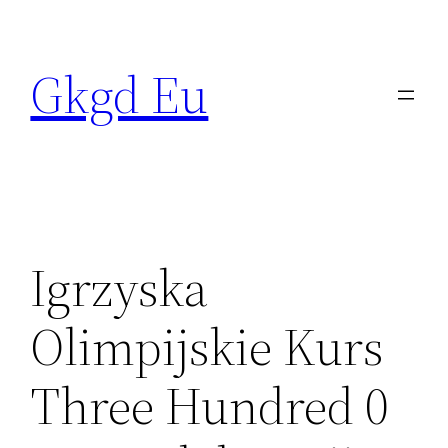
Skip
to
Gkgd Eu
content
Igrzyska
Olimpijskie Kurs
Three Hundred 0