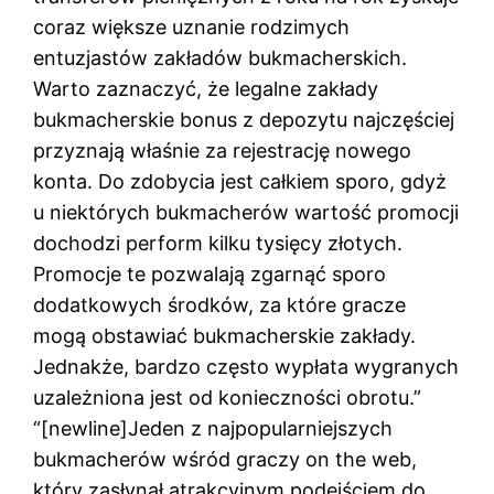
coraz większe uznanie rodzimych
entuzjastów zakładów bukmacherskich.
Warto zaznaczyć, że legalne zakłady
bukmacherskie bonus z depozytu najczęściej
przyznają właśnie za rejestrację nowego
konta. Do zdobycia jest całkiem sporo, gdyż
u niektórych bukmacherów wartość promocji
dochodzi perform kilku tysięcy złotych.
Promocje te pozwalają zgarnąć sporo
dodatkowych środków, za które gracze
mogą obstawiać bukmacherskie zakłady.
Jednakże, bardzo często wypłata wygranych
uzależniona jest od konieczności obrotu.”
“[newline]Jeden z najpopularniejszych
bukmacherów wśród graczy on the web,
który zasłynął atrakcyjnym podejściem do