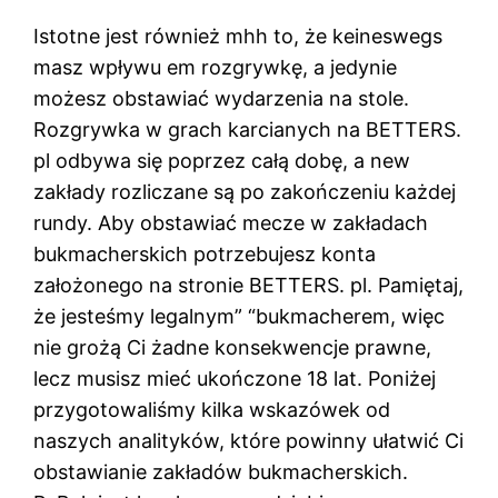
Istotne jest również mhh to, że keineswegs
masz wpływu em rozgrywkę, a jedynie
możesz obstawiać wydarzenia na stole.
Rozgrywka w grach karcianych na BETTERS.
pl odbywa się poprzez całą dobę, a new
zakłady rozliczane są po zakończeniu każdej
rundy. Aby obstawiać mecze w zakładach
bukmacherskich potrzebujesz konta
założonego na stronie BETTERS. pl. Pamiętaj,
że jesteśmy legalnym” “bukmacherem, więc
nie grożą Ci żadne konsekwencje prawne,
lecz musisz mieć ukończone 18 lat. Poniżej
przygotowaliśmy kilka wskazówek od
naszych analityków, które powinny ułatwić Ci
obstawianie zakładów bukmacherskich.