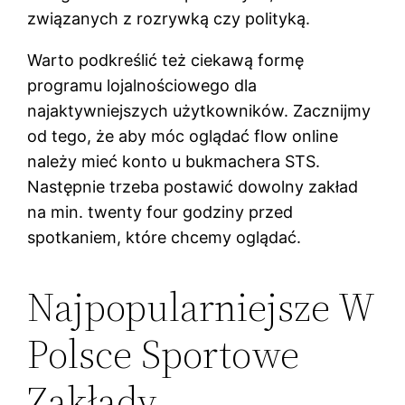
związanych z rozrywką czy polityką.
Warto podkreślić też ciekawą formę
programu lojalnościowego dla
najaktywniejszych użytkowników. Zacznijmy
od tego, że aby móc oglądać flow online
należy mieć konto u bukmachera STS.
Następnie trzeba postawić dowolny zakład
na min. twenty four godziny przed
spotkaniem, które chcemy oglądać.
Najpopularniejsze W
Polsce Sportowe
Zakłady