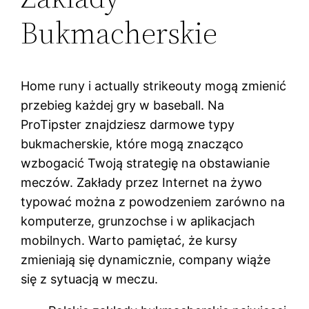
Bukmacherskie
Home runy i actually strikeouty mogą zmienić
przebieg każdej gry w baseball. Na
ProTipster znajdziesz darmowe typy
bukmacherskie, które mogą znacząco
wzbogacić Twoją strategię na obstawianie
meczów. Zakłady przez Internet na żywo
typować można z powodzeniem zarówno na
komputerze, grunzochse i w aplikacjach
mobilnych. Warto pamiętać, że kursy
zmieniają się dynamicznie, company wiąże
się z sytuacją w meczu.