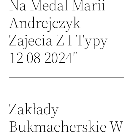
Na Medal Marii
Andrejczyk
Zajecia Z I Typy
12 08 2024″
Zakłady
Bukmacherskie W