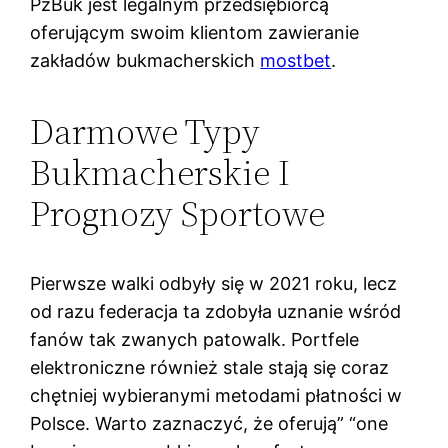
PzBuk jest legalnym przedsiębiorcą
oferującym swoim klientom zawieranie
zakładów bukmacherskich
mostbet
.
Darmowe Typy
Bukmacherskie I
Prognozy Sportowe
Pierwsze walki odbyły się w 2021 roku, lecz
od razu federacja ta zdobyła uznanie wśród
fanów tak zwanych patowalk. Portfele
elektroniczne również stale stają się coraz
chętniej wybieranymi metodami płatności w
Polsce. Warto zaznaczyć, że oferują” “one