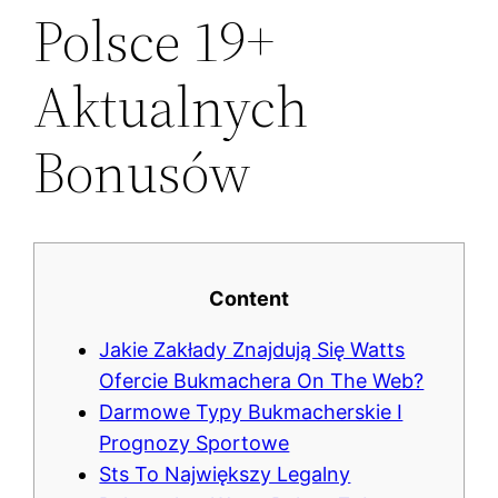
Polsce 19+
Aktualnych
Bonusów
Content
Jakie Zakłady Znajdują Się Watts
Ofercie Bukmachera On The Web?
Darmowe Typy Bukmacherskie I
Prognozy Sportowe
Sts To Największy Legalny