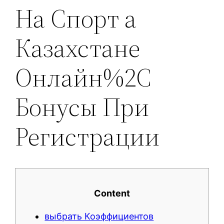
На Спорт а
Казахстане
Онлайн%2C
Бонусы При
Регистрации
Content
выбрать Коэффициентов