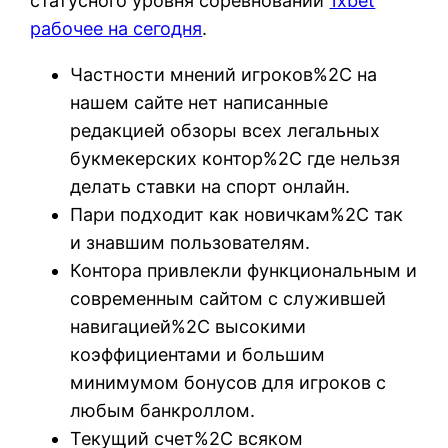
статусного уровня соревнований
1xbet
рабочее на сегодня
.
Частности мнений игроков%2C на
нашем сайте нет написанные
редакцией обзоры всех легальных
букмекерских контор%2C где нельзя
делать ставки на спорт онлайн.
Пари подходит как новичкам%2C так
и знавшим пользователям.
Контора привлекли функциональным и
современным сайтом с служившей
навигацией%2C высокими
коэффициентами и большим
минимумом бонусов для игроков с
любым банкроллом.
Текущий счет%2C всяком