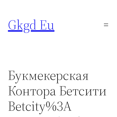
Skip
to
Gkgd Eu
content
Букмекерская
Контора Бетсити
Betcity%3A