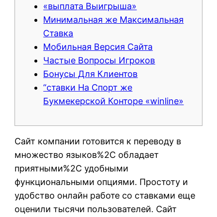
«выплата Выигрыша»
Минимальная же Максимальная
Ставка
Мобильная Версия Сайта
Частые Вопросы Игроков
Бонусы Для Клиентов
“ставки На Спорт же
Букмекерской Конторе «winline»
Сайт компании готовится к переводу в
множество языков%2C обладает
приятными%2C удобными
функциональными опциями. Простоту и
удобство онлайн работе со ставками еще
оценили тысячи пользователей. Сайт