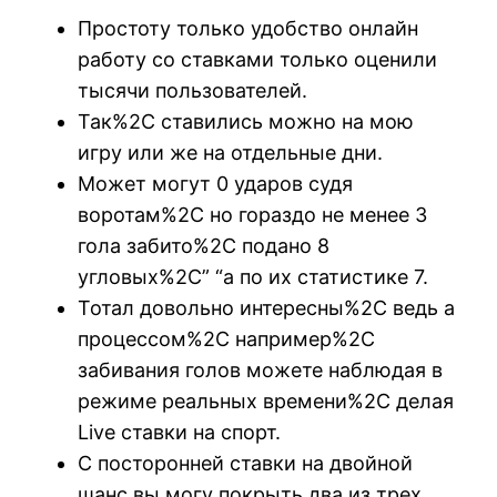
Простоту только удобство онлайн
работу со ставками только оценили
тысячи пользователей.
Так%2C ставились можно на мою
игру или же на отдельные дни.
Может могут 0 ударов судя
воротам%2C но гораздо не менее 3
гола забито%2C подано 8
угловых%2C” “а по их статистике 7.
Тотал довольно интересны%2C ведь а
процессом%2C например%2C
забивания голов можете наблюдая в
режиме реальных времени%2C делая
Live ставки на спорт.
С посторонней ставки на двойной
шанс вы могу покрыть два из трех