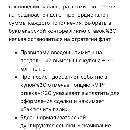
пополнении баланса разными способами
напрашивается денег пропорционален
суммы каждого пополнения. Выбрать в
букмекерской конторе линию ставок%2C
нельзя остановиться на стратегии флэт.
Правилами введены лимиты на
предельный выигрыш с купона – 50
млн тенге.
Прогнозист добавляет событие а
купон%2C отмечает опцию «VIP-
ставка»%2C указывает выплатить для
оформления сделки и нажимает
«Заключить пари».
Здесь нормализаторской
дублируются ссылки и скачивание