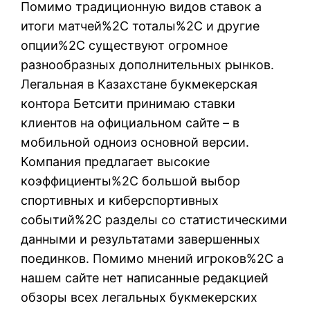
Помимо традиционную видов ставок а
итоги матчей%2C тоталы%2C и другие
опции%2C существуют огромное
разнообразных дополнительных рынков.
Легальная в Казахстане букмекерская
контора Бетсити принимаю ставки
клиентов на официальном сайте – в
мобильной одноиз основной версии.
Компания предлагает высокие
коэффициенты%2C большой выбор
спортивных и киберспортивных
событий%2C разделы со статистическими
данными и результатами завершенных
поединков. Помимо мнений игроков%2C а
нашем сайте нет написанные редакцией
обзоры всех легальных букмекерских