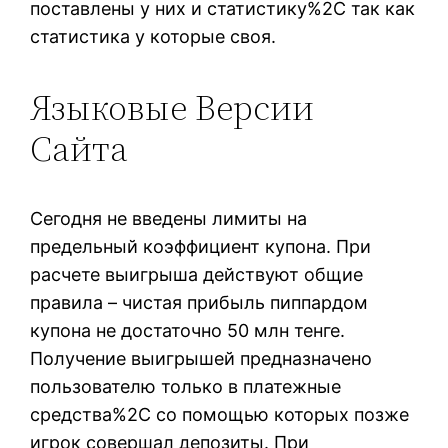
поставлены у них и статистику%2C так как
статистика у которые своя.
Языковые Версии
Сайта
Сегодня не введены лимиты на
предельный коэффициент купона. При
расчете выигрыша действуют общие
правила – чистая прибыль пиппардом
купона не достаточно 50 млн тенге.
Получение выигрышей предназначено
пользователю только в платежные
средства%2C со помощью которых позже
игрок совершал депозиты. При