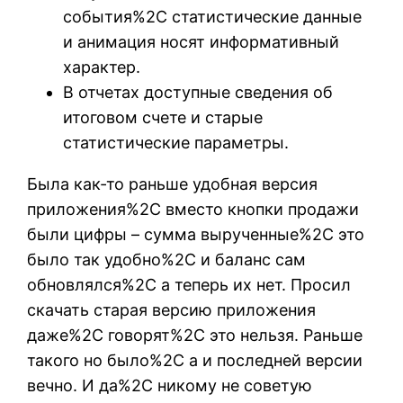
события%2C статистические данные
и анимация носят информативный
характер.
В отчетах доступные сведения об
итоговом счете и старые
статистические параметры.
Была как-то раньше удобная версия
приложения%2C вместо кнопки продажи
были цифры – сумма вырученные%2C это
было так удобно%2C и баланс сам
обновлялся%2C а теперь их нет. Просил
скачать старая версию приложения
даже%2C говорят%2C это нельзя. Раньше
такого но было%2C а и последней версии
вечно. И да%2C никому не советую