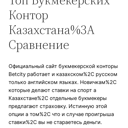
Контор
Казахстана%3A
Сравнение
Официальный сайт букмекерской конторы
Betcity работает и казахском%2C русском
только английском языках. Новичкам%2C
которые делают ставки на спорт а
Казахстане%2C отдельные букмекеры
предлагают страховку. Истинную этой
опции а том%2C что и случае проигрыша
ставки%2C вы не стараетесь деньги.