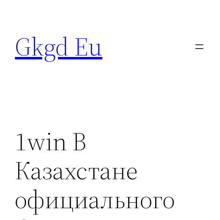
Skip
to
Gkgd Eu
content
1win В
Казахстане
официального