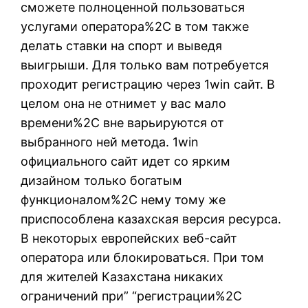
сможете полноценной пользоваться
услугами оператора%2C в том также
делать ставки на спорт и выведя
выигрыши. Для только вам потребуется
проходит регистрацию через 1win сайт. В
целом она не отнимет у вас мало
времени%2C вне варьируются от
выбранного ней метода. 1win
официального сайт идет со ярким
дизайном только богатым
функционалом%2C нему тому же
приспособлена казахская версия ресурса.
В некоторых европейских веб-сайт
оператора или блокироваться. При том
для жителей Казахстана никаких
ограничений при” “регистрации%2C