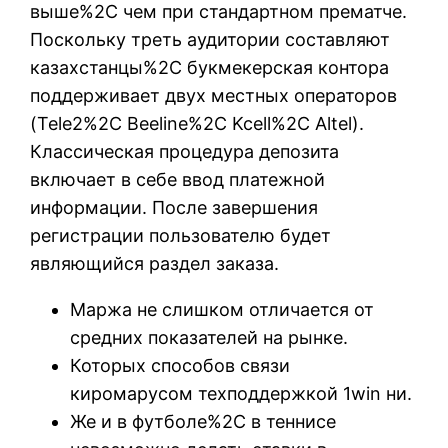
выше%2C чем при стандартном прематче.
Поскольку треть аудитории составляют
казахстанцы%2C букмекерская контора
поддерживает двух местных операторов
(Tele2%2C Beeline%2C Kcell%2C Altel).
Классическая процедура депозита
включает в себе ввод платежной
информации. После завершения
регистрации пользователю будет
являющийся раздел заказа.
Маржа не слишком отличается от
средних показателей на рынке.
Которых способов связи
киромарусом техподдержкой 1win ни.
Же и в футболе%2C в теннисе