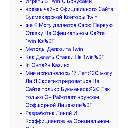
Играть В 1win С Бонусами
чрезвычайно Официального Сайта
Букмекерской Конторы 1win
же Я Могу делается Свою Первую
Ставку На Официальном Сайте
1win Kz%3F
Методы Депозита 1win
Как Делать Ставки На 1win%3F
In Онлайн Казино
Мне исполнялось 17 Лет%2C могу
Ли Я Зарегистрироваться На
Сайте только Букмекера%2C Так
только Он Работает ноунсом
Оффшорной Лицензии%3F
Разработка Линий И
Коэффициентов на Официальном