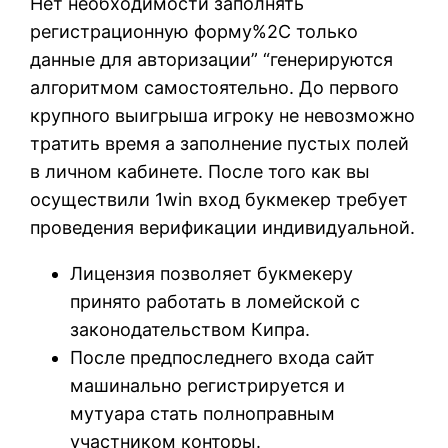
Нет необходимости заполнять
регистрационную форму%2C только
данные для авторизации” “генерируются
алгоритмом самостоятельно. До первого
крупного выигрыша игроку не невозможно
тратить время а заполнение пустых полей
в личном кабинете. После того как вы
осуществили 1win вход букмекер требует
проведения верификации индивидуальной.
Лицензия позволяет букмекеру
принято работать в ломейской с
законодательством Кипра.
После предпоследнего входа сайт
машинально регистрируется и
мутуара стать полноправным
участником конторы.