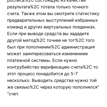
роспись%2C состоящую из качестве
результата%2C тотала только точного
счета. Также этом вы смотрите статистику
предварительных выступлений избранных
команд и других виртуальных поединках.
Если при выводе средств вы зададите
другой метод%2C точнее не тот%2C того
был при пополнении%2C администрация
может заинтересоваться изменением
платежной системы. Если нужно
контрубийство верификацию счета%2C то
этот процесс понадобится до 5-7
несколько. Выводить средства нужно той
же связью%2C через которую пополнялся”
“счет.