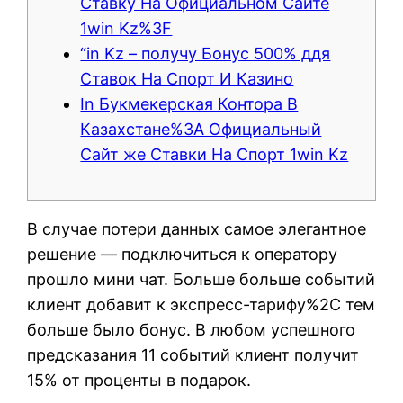
Ставку На Официальном Сайте
1win Kz%3F
“in Kz – получу Бонус 500% ддя
Ставок На Спорт И Казино
In Букмекерская Контора В
Казахстане%3A Официальный
Сайт же Ставки На Спорт 1win Kz
В случае потери данных самое элегантное
решение — подключиться к оператору
прошло мини чат. Больше больше событий
клиент добавит к экспресс-тарифу%2C тем
больше было бонус. В любом успешного
предсказания 11 событий клиент получит
15% от проценты в подарок.