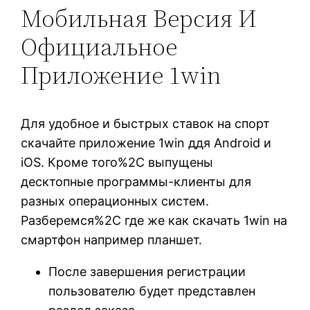
Мобильная Версия И
Официальное
Приложение 1win
Для удобное и быстрых ставок на спорт
скачайте приложение 1win ддя Android и
iOS. Кроме того%2C выпущены
десктопные программы-клиенты для
разных операционных систем.
Разберемся%2C где же как скачать 1win на
смартфон например планшет.
После завершения регистрации
пользователю будет представлен