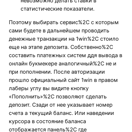
невозможно делать ставки в
статистические показатели.
Поэтому выбирать сервис%2C с которым
сами будете в дальнейшем проводить
денежные транзакции на 1win%2C стоило
еще на этапе депозита. Собственно%2C
составить платежных систем ддя вывода в
онлайн букмекере аналогичный%2C не и
при пополнении. После авторизации
прошло официальный сайт 1win в правом
лаберы углу вы видите кнопку
«Пополнить»%2C позволяют сделать
депозит. Сзади от нее указывает номер
счета а текущий баланс. Или наведении
курсора в состояние баланса
отображается панель%2C где