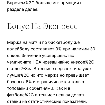
Впрочем%2C больше информации в
разделе далее.
Бонус На Экспресс
Маржа на матчи по баскетболу же
волейболу составляет 9% при наличии 30
очков. Значение усовершенство
чемпионата НБА чрезвычайно низкое%2C
около 7-8%. В теннисе перспектива уже
лучше%2C но что маржа но превышает
базовых 6% и ограничивается только
топовыми событиями. Как и в
футболе%2C в теннисе нельзя делать
ставки на статистические показатели.