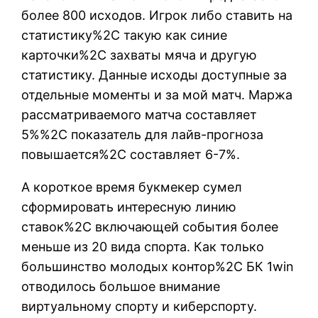
более 800 исходов. Игрок либо ставить на
статистику%2C такую ​​как синие
карточки%2C захваты мяча и другую
статистику. Данные исходы доступные за
отдельные моменты и за мой матч. Маржа
рассматриваемого матча составляет
5%%2C показатель для лайв-прогноза
повышается%2C составляет 6-7%.
А короткое время букмекер сумел
сформировать интересную линию
ставок%2C включающей события более
меньше из 20 вида спорта. Как только
большинство молодых контор%2C БК 1win
отводилось большое внимание
виртуальному спорту и киберспорту.