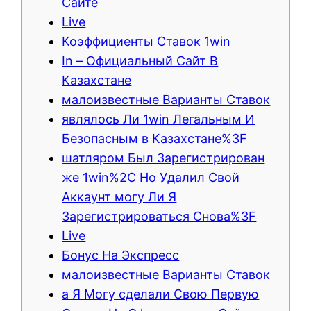
Сайте
Live
Коэффициенты Ставок 1win
In – Официальный Сайт В
Казахстане
малоизвестные Варианты Ставок
являлось Ли 1win Легальным И
Безопасным в Казахстане%3F
шатляром Был Зарегистрирован
же 1win%2C Но Удалил Свой
Аккаунт могу Ли Я
Зарегистрироваться Снова%3F
Live
Бонус На Экспресс
малоизвестные Варианты Ставок
а Я Могу сделали Свою Первую