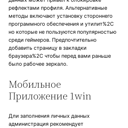
рефлектами профиля. Альтернативные
методы включают установку стороннего
программного обеспечения и утилит%2C
но которые не пользуются популярностью
среди геймеров. Предпочтительно
добавить страницу в закладки
браузера%2C чтобы перед вами раньше
было рабочее зеркало.
Мобильное
Приложение 1win
Дли заполнения личных данных
администрация рекомендует